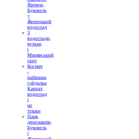
Яремче,
Буковель
+
Женецький
водоспад
3
водоспади,
вулкан
і
Манявський
скит
Космач
-
найвища
гойдалка
Карпат,
водоспад
і
не
тільки
Парк
динозаврів,
Буковель
і
Женецький