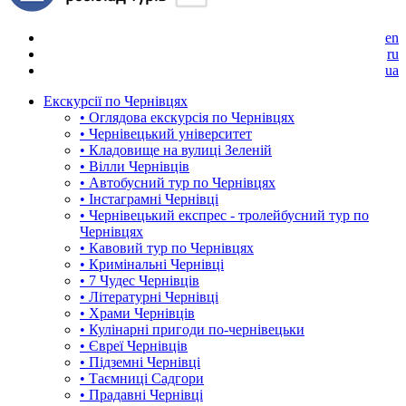
en
ru
ua
Екскурсії по Чернівцях
• Оглядова екскурсія по Чернівцях
• Чернівецький університет
• Кладовище на вулиці Зеленій
• Вілли Чернівців
• Автобусний тур по Чернівцях
• Інстаграмні Чернівці
• Чернівецький експрес - тролейбусний тур по
Чернівцях
• Кавовий тур по Чернівцях
• Кримінальні Чернівці
• 7 Чудес Чернівців
• Літературні Чернівці
• Храми Чернівців
• Кулінарні пригоди по-чернівецьки
• Євреї Чернівців
• Підземні Чернівці
• Таємниці Садгори
• Прадавні Чернівці