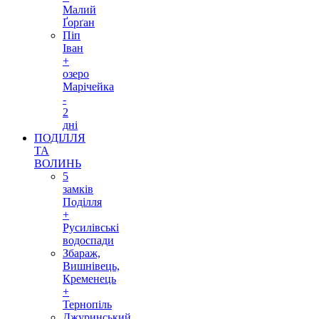
Малий
Ґорґан
Піп
Іван
+
озеро
Марічейка
-
2
дні
ПОДІЛЛЯ
ТА
ВОЛИНЬ
5
замків
Поділля
+
Русилівські
водоспади
Збараж,
Вишнівець,
Кременець
+
Тернопіль
Джуринський