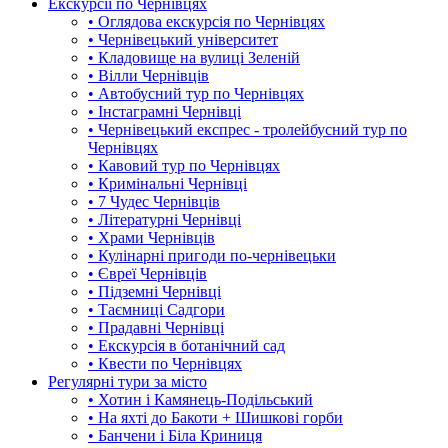
Екскурсії по Чернівцях
• Оглядова екскурсія по Чернівцях
• Чернівецький університет
• Кладовище на вулиці Зеленій
• Вілли Чернівців
• Автобусний тур по Чернівцях
• Інстаграмні Чернівці
• Чернівецький експрес - тролейбусний тур по
Чернівцях
• Кавовий тур по Чернівцях
• Кримінальні Чернівці
• 7 Чудес Чернівців
• Літературні Чернівці
• Храми Чернівців
• Кулінарні пригоди по-чернівецьки
• Євреї Чернівців
• Підземні Чернівці
• Таємниці Садгори
• Прадавні Чернівці
• Екскурсія в ботанічний сад
• Квести по Чернівцях
Регулярні тури за місто
• Хотин і Камянець-Подільський
• На яхті до Бакоти + Шишкові горби
• Банчени і Біла Криниця