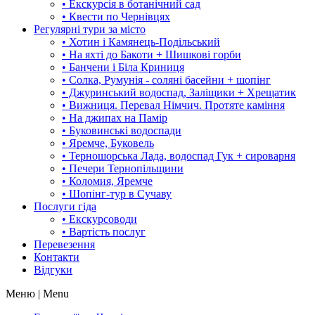
• Екскурсія в ботанічний сад
• Квести по Чернівцях
Регулярні тури за місто
• Хотин і Камянець-Подільський
• На яхті до Бакоти + Шишкові горби
• Банчени і Біла Криниця
• Солка, Румунія - соляні басейни + шопінг
• Джуринський водоспад, Заліщики + Хрещатик
• Вижниця. Перевал Німчич. Протяте каміння
• На джипах на Памір
• Буковинські водоспади
• Яремче, Буковель
• Терношорська Лада, водоспад Гук + сироварня
• Печери Тернопільщини
• Коломия, Яремче
• Шопінг-тур в Сучаву
Послуги гіда
• Екскурсоводи
• Вартість послуг
Перевезення
Контакти
Відгуки
Меню | Menu