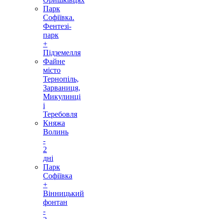
Парк
Софіївка.
Фентезі-
парк
+
Підземелля
Файне
місто
Тернопіль,
Зарваниця,
Микулинці
і
Теребовля
Княжа
Волинь
-
2
дні
Парк
Софіївка
+
Вінницький
фонтан
-