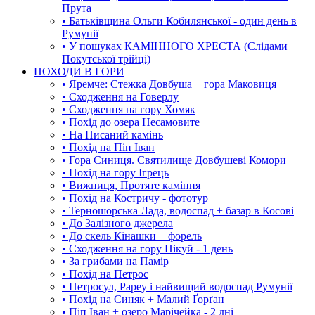
Прута
• Батьківщина Ольги Кобилянської - один день в
Румунії
• У пошуках КАМІННОГО ХРЕСТА (Слідами
Покутської трійці)
ПОХОДИ В ГОРИ
• Яремче: Стежка Довбуша + гора Маковиця
• Сходження на Говерлу
• Сходження на гору Хомяк
• Похід до озера Несамовите
• На Писаний камінь
• Похід на Піп Іван
• Гора Синиця. Святилище Довбушеві Комори
• Похід на гору Ігрець
• Вижниця, Протяте каміння
• Похід на Костричу - фототур
• Терношорська Лада, водоспад + базар в Косові
• До Залізного джерела
• До скель Кінашки + форель
• Сходження на гору Пікуй - 1 день
• За грибами на Памір
• Похід на Петрос
• Петросул, Рареу і найвищий водоспад Румунії
• Похід на Синяк + Малий Ґорґан
• Піп Іван + озеро Марічейка - 2 дні