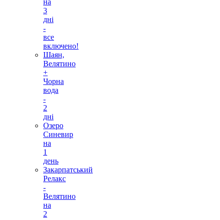
на
3
дні
-
все
включено!
Шаян,
Велятино
+
Чорна
вода
-
2
дні
Озеро
Синевир
на
1
день
Закарпатський
Релакс
-
Велятино
на
2