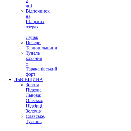
2
дні
Відпочинок
на
Шацьких
озерах
+
Луцьк
Печери
Тернопільщини
Тунель
кохання
+
Тараканівський
форт
ЛЬВІВЩИНА
Золота
Підкова
Львова:
Олесько,
Підгірці,
Золочів
Славське,
Тустань
+