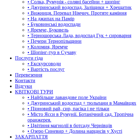
• Солка, Румунія - соляні басейни + шопінг
• Джуринський водоспад, Заліщики + Хрещатик
• Вижниця. Перевал Німчич. Протяте каміння
• На джипах на Памір
• Буковинські водоспади
• Яремче, Буковель
• Терношорська Лада, водоспад Гук + сироварня
• Печери Тернопільщини
• Коломия, Яремче
• Шопінг-тур в Сучаву
Послуги гіда
• Екскурсоводи
• Вартість послуг
Перевезення
Контакти
Відгуки
КВІТКОВІ ТУРИ
• Найбільше лавандове поле України
• Джуринський водоспад + тюльпани в Мамаївцях
• Піоновий рай, сир, пасіка і не тільки
• Місто Ясси в Румунії. Ботанічний сад. Тропічна
оранжерея.
• Цвітіння магнолії в ботсаду Чернівців
• Озеро Синевир + Долина нарцисів у Хусті
ЗАКАРПАТТЯ