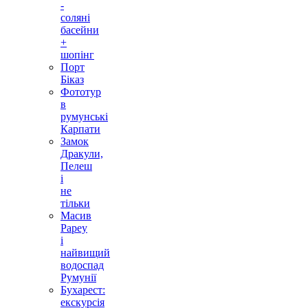
-
соляні
басейни
+
шопінг
Порт
Біказ
Фототур
в
румунські
Карпати
Замок
Дракули,
Пелеш
і
не
тільки
Масив
Рареу
і
найвищий
водоспад
Румунії
Бухарест:
екскурсія