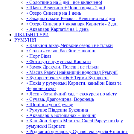
• Солотвино на 3 дні - все включено!
• Шаян, Велятино + Чорна вода - 2 дні
• Озеро Синевир на 1 день
• Закарпатський Релакс - Велятино на 2 дні
• Озеро Синевир + аквапарк Карпатія - 2 дні
• Аквапарк Карпатія на 1 день
ШКІЛЬНІ ТУРИ
РУМУНІЯ
• Каньйон Біказ, Червоне озеро і не тільки
• Солка - соляні басейни + шопінг
• Порт Біказ
• Фототур в румунські Карпати
• Замок Дракули, Пелеш і не тільки
• Масив Рареу і найвищий водоспад Румунії
• Бухарест: екскурсія + Терми Бухареста
• Похід у румунські Карпати, каньйон Біказ та
Червоне озеро
• Ясси - ботанічний сад + екскурсія по місту
• Сучава, Драгомирна, Воронець
• Шопінг-тур в Сучаву
• Румунія: Південна Буковина
• Аквапарк в Ботошанах + шопінг
• Каньйон Чортів Млин та Скелі Рареу: похід у
румунські Карпати
• Різдвяний ярмарок у Сучаві: екскурсія + шопінг