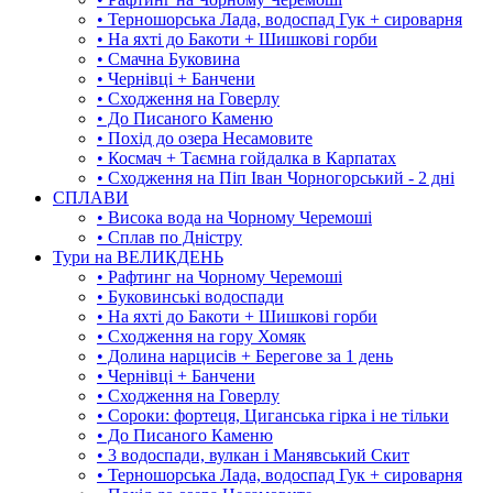
• Терношорська Лада, водоспад Гук + сироварня
• На яхті до Бакоти + Шишкові горби
• Смачна Буковина
• Чернівці + Банчени
• Сходження на Говерлу
• До Писаного Каменю
• Похід до озера Несамовите
• Космач + Таємна гойдалка в Карпатах
• Сходження на Піп Іван Чорногорський - 2 дні
СПЛАВИ
• Висока вода на Чорному Черемоші
• Сплав по Дністру
Тури на ВЕЛИКДЕНЬ
• Рафтинг на Чорному Черемоші
• Буковинські водоспади
• На яхті до Бакоти + Шишкові горби
• Сходження на гору Хомяк
• Долина нарцисів + Берегове за 1 день
• Чернівці + Банчени
• Сходження на Говерлу
• Сороки: фортеця, Циганська гірка і не тільки
• До Писаного Каменю
• 3 водоспади, вулкан і Манявський Скит
• Терношорська Лада, водоспад Гук + сироварня