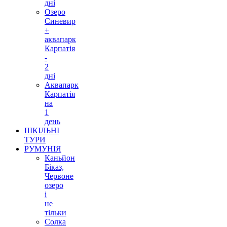
дні
Озеро
Синевир
+
аквапарк
Карпатія
-
2
дні
Аквапарк
Карпатія
на
1
день
ШКІЛЬНІ
ТУРИ
РУМУНІЯ
Каньйон
Біказ,
Червоне
озеро
і
не
тільки
Солка