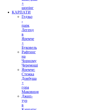
+
шопінг
КАРПАТИ
Гедзьо
-
парк
Легенд
в
Яремче
+
Буковель
Рафтинг
на
Чорному
Черемоші
Яремче:
Стежка
Довбуша
+
гора
Маковиця
Джип-
тур
в
Карпати: