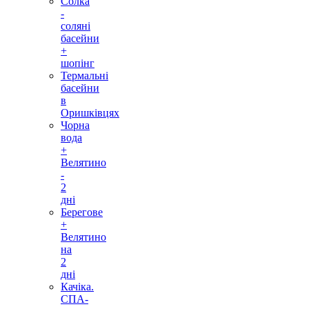
Солка
-
соляні
басейни
+
шопінг
Термальні
басейни
в
Оришківцях
Чорна
вода
+
Велятино
-
2
дні
Берегове
+
Велятино
на
2
дні
Качіка.
СПА-