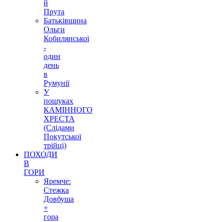
й
Прута
Батьківщина
Ольги
Кобилянської
-
один
день
в
Румунії
У
пошуках
КАМІННОГО
ХРЕСТА
(Слідами
Покутської
трійці)
ПОХОДИ
В
ГОРИ
Яремче:
Стежка
Довбуша
+
гора