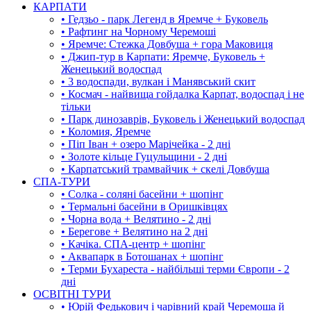
КАРПАТИ
• Гедзьо - парк Легенд в Яремче + Буковель
• Рафтинг на Чорному Черемоші
• Яремче: Стежка Довбуша + гора Маковиця
• Джип-тур в Карпати: Яремче, Буковель +
Женецький водоспад
• 3 водоспади, вулкан і Манявський скит
• Космач - найвища гойдалка Карпат, водоспад і не
тільки
• Парк динозаврів, Буковель і Женецький водоспад
• Коломия, Яремче
• Піп Іван + озеро Марічейка - 2 дні
• Золоте кільце Гуцульщини - 2 дні
• Карпатський трамвайчик + скелі Довбуша
СПА-ТУРИ
• Солка - соляні басейни + шопінг
• Термальні басейни в Оришківцях
• Чорна вода + Велятино - 2 дні
• Берегове + Велятино на 2 дні
• Качіка. СПА-центр + шопінг
• Аквапарк в Ботошанах + шопінг
• Терми Бухареста - найбільші терми Європи - 2
дні
ОСВІТНІ ТУРИ
• Юрій Федькович і чарівний край Черемоша й