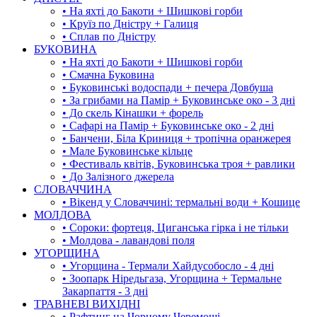
• На яхті до Бакоти + Шишкові горби
• Круїз по Дністру + Галиця
• Сплав по Дністру
БУКОВИНА
• На яхті до Бакоти + Шишкові горби
• Смачна Буковина
• Буковинські водоспади + печера Довбуша
• За грибами на Памір + Буковинське око - 3 дні
• До скель Кінашки + форель
• Сафарі на Памір + Буковинське око - 2 дні
• Банчени, Біла Криниця + тропічна оранжерея
• Мале Буковинське кільце
• Фестиваль квітів, Буковинська троя + равлики
• До Залізного джерела
СЛОВАЧЧИНА
• Вікенд у Словаччині: термальні води + Кошице
МОЛДОВА
• Сороки: фортеця, Циганська гірка і не тільки
• Молдова - лавандові поля
УГОРЩИНА
• Угорщина - Термали Хайдусобосло - 4 дні
• Зоопарк Ніредьгаза, Угорщина + Термальне
Закарпаття - 3 дні
ТРАВНЕВІ ВИХІДНІ
• Рафтинг на Чорному Черемоші