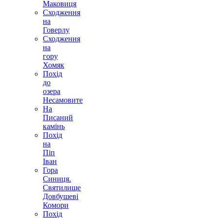
Маковиця
Сходження
на
Говерлу
Сходження
на
гору
Хомяк
Похід
до
озера
Несамовите
На
Писаний
камінь
Похід
на
Піп
Іван
Гора
Синиця.
Святилище
Довбушеві
Комори
Похід