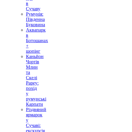
в
Сучаву
Румунія:
Південна
Буковина
Аквапарк
в
Ботошанах
+
шопінг
Каньйон
Чортів
Млин
та
Скелі
Рареу:
похід
у
румунські
Карпати
Різдвяний
ярмарок
у
Сучаві:
екскурсія