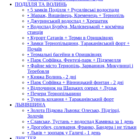
ПОДІЛЛЯ ТА ВОЛИНЬ
• 5 замків Поділля + Русилівські водоспади
• Збараж, Вишнівець, Кременець + Тернопіль
• Джуринський водоспад + Хрещатик
• Водоспад Бурбун, Малієвецький + космічна
станція
• Курорт Сатанів + Терми в Оришківцях
• Замки Тернопільщини, Тараканівський форт +
Почаїв
• Термальні басейни в Оришківцях
• Парк Софіївка. Фентезі-парк + Підземелля
• Файне місто Тернопіль, Зарваниця, Микулинці і
Теребовля
• Княжа Волинь - 2 дні
• Парк Софіївка + Вінницький фонтан - 2 дні
• Відпочинок на Шацьких озерах + Луцьк
• Печери Тернопільщини
• Тунель кохання + Тараканівський форт
ЛЬВІВЩИНА
• Золота Підкова Львова: Олесько, Підгірці,
Золочів
• Славське, Тустань + водоспад Камянка за 1 день
• Дрогобич, солеварня, Франко, Бандера і не тільки
• Львів + зоопарк у Галичі - 1 день
ДНІСТЕР