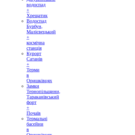
водоспад
+
Хрещатик
Водоспад
Бурбун,
Малієвецький
+
космічна
станція
Курорт
Сатанів
+
Терми
в
Оришківцях
Замки
Тернопільщини,
Тараканівський
форт
+
Почаїв
Термальні
басейни
в
Оришківцях