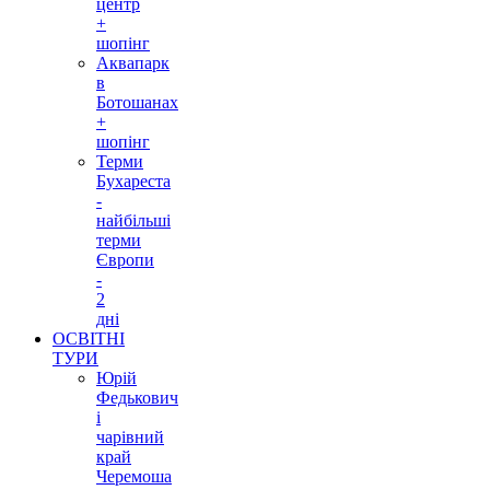
центр
+
шопінг
Аквапарк
в
Ботошанах
+
шопінг
Терми
Бухареста
-
найбільші
терми
Європи
-
2
дні
ОСВІТНІ
ТУРИ
Юрій
Федькович
і
чарівний
край
Черемоша