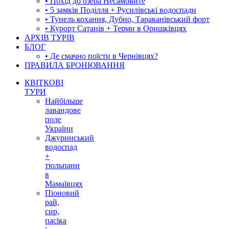
• Похід до озера Несамовите
• 5 замків Поділля + Русилівські водоспади
• Тунель кохання, Дубно, Тараканівський форт
• Курорт Сатанів + Терми в Оришківцях
АРХІВ ТУРІВ
БЛОГ
• Де смачно поїсти в Чернівцях?
ПРАВИЛА БРОНЮВАННЯ
КВІТКОВІ
ТУРИ
Найбільше
лавандове
поле
України
Джуринський
водоспад
+
тюльпани
в
Мамаївцях
Піоновий
рай,
сир,
пасіка