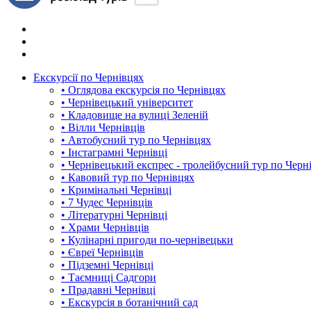
Екскурсії по Чернівцях
• Оглядова екскурсія по Чернівцях
• Чернівецький університет
• Кладовище на вулиці Зеленій
• Вілли Чернівців
• Автобусний тур по Чернівцях
• Інстаграмні Чернівці
• Чернівецький експрес - тролейбусний тур по Черн
• Кавовий тур по Чернівцях
• Кримінальні Чернівці
• 7 Чудес Чернівців
• Літературні Чернівці
• Храми Чернівців
• Кулінарні пригоди по-чернівецьки
• Євреї Чернівців
• Підземні Чернівці
• Таємниці Садгори
• Прадавні Чернівці
• Екскурсія в ботанічний сад