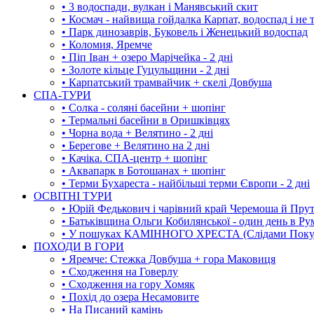
• 3 водоспади, вулкан і Манявський скит
• Космач - найвища гойдалка Карпат, водоспад і не 
• Парк динозаврів, Буковель і Женецький водоспад
• Коломия, Яремче
• Піп Іван + озеро Марічейка - 2 дні
• Золоте кільце Гуцульщини - 2 дні
• Карпатський трамвайчик + скелі Довбуша
СПА-ТУРИ
• Солка - соляні басейни + шопінг
• Термальні басейни в Оришківцях
• Чорна вода + Велятино - 2 дні
• Берегове + Велятино на 2 дні
• Качіка. СПА-центр + шопінг
• Аквапарк в Ботошанах + шопінг
• Терми Бухареста - найбільші терми Європи - 2 дні
ОСВІТНІ ТУРИ
• Юрій Федькович і чарівний край Черемоша й Пру
• Батьківщина Ольги Кобилянської - один день в Ру
• У пошуках КАМІННОГО ХРЕСТА (Слідами Покутс
ПОХОДИ В ГОРИ
• Яремче: Стежка Довбуша + гора Маковиця
• Сходження на Говерлу
• Сходження на гору Хомяк
• Похід до озера Несамовите
• На Писаний камінь