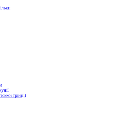
тільки
та
мунії
ької трійці)