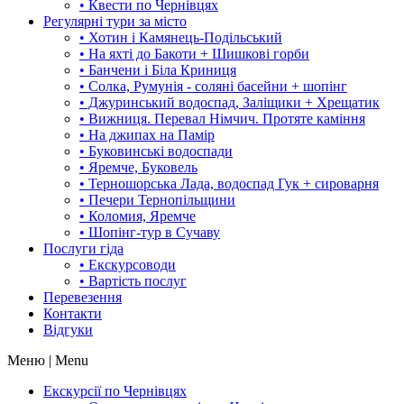
• Квести по Чернівцях
Регулярні тури за місто
• Хотин і Камянець-Подільський
• На яхті до Бакоти + Шишкові горби
• Банчени і Біла Криниця
• Солка, Румунія - соляні басейни + шопінг
• Джуринський водоспад, Заліщики + Хрещатик
• Вижниця. Перевал Німчич. Протяте каміння
• На джипах на Памір
• Буковинські водоспади
• Яремче, Буковель
• Терношорська Лада, водоспад Гук + сироварня
• Печери Тернопільщини
• Коломия, Яремче
• Шопінг-тур в Сучаву
Послуги гіда
• Екскурсоводи
• Вартість послуг
Перевезення
Контакти
Відгуки
Меню | Menu
Екскурсії по Чернівцях