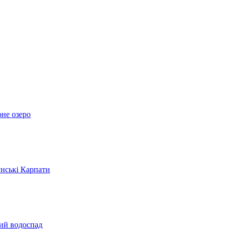
оне озеро
унські Карпати
кий водоспад