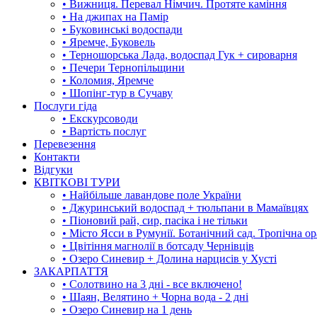
• Вижниця. Перевал Німчич. Протяте каміння
• На джипах на Памір
• Буковинські водоспади
• Яремче, Буковель
• Терношорська Лада, водоспад Гук + сироварня
• Печери Тернопільщини
• Коломия, Яремче
• Шопінг-тур в Сучаву
Послуги гіда
• Екскурсоводи
• Вартість послуг
Перевезення
Контакти
Відгуки
КВІТКОВІ ТУРИ
• Найбільше лавандове поле України
• Джуринський водоспад + тюльпани в Мамаївцях
• Піоновий рай, сир, пасіка і не тільки
• Місто Ясси в Румунії. Ботанічний сад. Тропічна о
• Цвітіння магнолії в ботсаду Чернівців
• Озеро Синевир + Долина нарцисів у Хусті
ЗАКАРПАТТЯ
• Солотвино на 3 дні - все включено!
• Шаян, Велятино + Чорна вода - 2 дні
• Озеро Синевир на 1 день