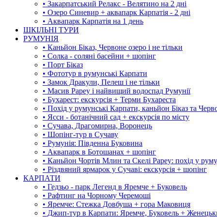
• Закарпатський Релакс - Велятино на 2 дні
• Озеро Синевир + аквапарк Карпатія - 2 дні
• Аквапарк Карпатія на 1 день
ШКІЛЬНІ ТУРИ
РУМУНІЯ
• Каньйон Біказ, Червоне озеро і не тільки
• Солка - соляні басейни + шопінг
• Порт Біказ
• Фототур в румунські Карпати
• Замок Дракули, Пелеш і не тільки
• Масив Рареу і найвищий водоспад Румунії
• Бухарест: екскурсія + Терми Бухареста
• Похід у румунські Карпати, каньйон Біказ та Черв
• Ясси - ботанічний сад + екскурсія по місту
• Сучава, Драгомирна, Воронець
• Шопінг-тур в Сучаву
• Румунія: Південна Буковина
• Аквапарк в Ботошанах + шопінг
• Каньйон Чортів Млин та Скелі Рареу: похід у рум
• Різдвяний ярмарок у Сучаві: екскурсія + шопінг
КАРПАТИ
• Гедзьо - парк Легенд в Яремче + Буковель
• Рафтинг на Чорному Черемоші
• Яремче: Стежка Довбуша + гора Маковиця
• Джип-тур в Карпати: Яремче, Буковель + Женець