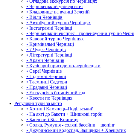
• Оглядова екскурсія по Чернівцях
• Чернівецький університет
• Кладовище на вулиці Зеленій
• Вілли Чернівців
• Автобусний тур по Чернівцях
• Інстаграмні Чернівці
• Чернівецький експрес - тролейбусний тур по Черн
• Кавовий тур по Чернівцях
• Кримінальні Чернівці
• 7 Чудес Чернівців
• Літературні Чернівці
• Храми Чернівців
• Кулінарні пригоди по-чернівецьки
• Євреї Чернівців
• Підземні Чернівці
• Таємниці Садгори
• Прадавні Чернівці
• Екскурсія в ботанічний сад
• Квести по Чернівцях
Регулярні тури за місто
• Хотин і Камянець-Подільський
• На яхті до Бакоти + Шишкові горби
• Банчени і Біла Криниця
• Солка, Румунія - соляні басейни + шопінг
• Джуринський водоспад, Заліщики + Хрещатик