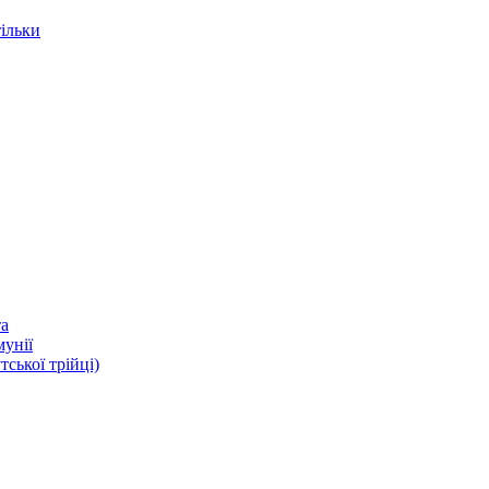
тільки
та
мунії
ької трійці)