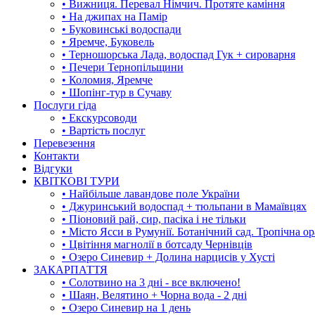
• Вижниця. Перевал Німчич. Протяте каміння
• На джипах на Памір
• Буковинські водоспади
• Яремче, Буковель
• Терношорська Лада, водоспад Гук + сироварня
• Печери Тернопільщини
• Коломия, Яремче
• Шопінг-тур в Сучаву
Послуги гіда
• Екскурсоводи
• Вартість послуг
Перевезення
Контакти
Відгуки
КВІТКОВІ ТУРИ
• Найбільше лавандове поле України
• Джуринський водоспад + тюльпани в Мамаївцях
• Піоновий рай, сир, пасіка і не тільки
• Місто Ясси в Румунії. Ботанічний сад. Тропічна о
• Цвітіння магнолії в ботсаду Чернівців
• Озеро Синевир + Долина нарцисів у Хусті
ЗАКАРПАТТЯ
• Солотвино на 3 дні - все включено!
• Шаян, Велятино + Чорна вода - 2 дні
• Озеро Синевир на 1 день