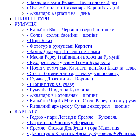
• Закарпатський Релакс - Велятино на 2 дні
• Озеро Синевир + аквапарк Карпатія - 2 дні
• Аквапарк Карпатія на 1 день
ШКІЛЬНІ ТУРИ
РУМУНІЯ
• Каньйон Біказ, Червоне озеро і не тільки
• Солка - соляні басейни + шопінг
• Порт Біказ
• Фототур в румунські Карпати
• Замок Дракули, Пелеш і не тільки
• Масив Рареу і найвищий водоспад Румунії
• Бухарест: екскурсія + Терми Бухареста
• Похід у румунські Карпати, каньйон Біказ та Черв
• Ясси - ботанічний сад + екскурсія по місту
• Сучава, Драгомирна, Воронець
• Шопінг-тур в Сучаву
• Румунія: Південна Буковина
• Аквапарк в Ботошанах + шопінг
• Каньйон Чортів Млин та Скелі Рареу: похід у рум
• Різдвяний ярмарок у Сучаві: екскурсія + шопінг
КАРПАТИ
• Гедзьо - парк Легенд в Яремче + Буковель
• Рафтинг на Чорному Черемоші
• Яремче: Стежка Довбуша + гора Маковиця
• Джип-тур в Карпати: Яремче, Буковель + Женець