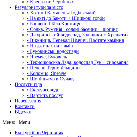
• Квести по Чернівцях
Регулярні тури за місто
• Хотин і Камянець-Подільський
• На яхті до Бакоти + Шишкові горби
• Банчени і Біла Криниця
• Солка, Румунія - соляні басейни + шопінг
• Джуринський водоспад, Заліщики + Хрещатик
• Вижниця. Перевал Німчич. Протяте каміння
• На джипах на Памір
• Буковинські водоспади
• Яремче, Буковель
• Терношорська Лада, водоспад Гук + сироварня
• Печери Тернопільщини
• Коломия, Яремче
• Шопінг-тур в Сучаву
Послуги гіда
• Екскурсоводи
• Вартість послуг
Перевезення
Контакти
Відгуки
Меню | Menu
Екскурсії по Чернівцях