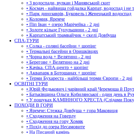
• 3 водоспади, вулкан і Манявський скит
• Космач - найвища гойдалка Карпат, водоспад і не 
• Парк динозаврів, Буковель і Женецький водоспад
• Коломия, Яремче
• Піп Іван + озеро Марічейка - 2 дні
• Золоте кільце Гуцульщини - 2 дні
• Карпатський трамвайчик + скелі Довбуша
СПА-ТУРИ
• Солка - соляні басейни + шопінг
• Термальні басейни в Оришківцях
• Чорна вода + Велятино - 2 дні
• Берегове + Велятино на 2 дні
• Качіка. СПА-центр + шопінг
• Аквапарк в Ботошанах + шопінг
• Терми Бухареста - найбільші терми Європи - 2 дні
ОСВІТНІ ТУРИ
• Юрій Федькович і чарівний край Черемоша й Пру
• Батьківщина Ольги Кобилянської - один день в Ру
• У пошуках КАМІННОГО ХРЕСТА (Слідами Покутс
ПОХОДИ В ГОРИ
• Яремче: Стежка Довбуша + гора Маковиця
• Сходження на Говерлу
• Сходження на гору Хомяк
• Похід до озера Несамовите
• На Писаний камінь