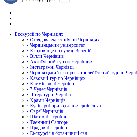
Екскурсії по Чернівцях
• Оглядова екскурсія по Чернівцях
• Чернівецький університет
• Кладовище на вулиці Зеленій
• Вілли Чернівців
• Автобусний тур по Чернівцях
• Інстаграмні Чернівці
• Чернівецький експрес - тролейбусний тур по Черн
• Кавовий тур по Чернівцях
• Кримінальні Чернівці
• 7 Чудес Чернівців
• Літературні Чернівці
• Храми Чернівців
• Кулінарні пригоди по-чернівецьки
• Євреї Чернівців
• Підземні Чернівці
• Таємниці Садгори
• Прадавні Чернівці
• Екскурсія в ботанічний сад