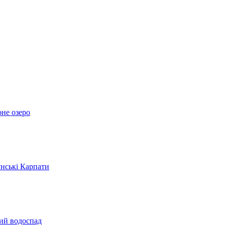
оне озеро
унські Карпати
кий водоспад