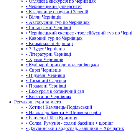
• Оглядова екскурсія по Чернівцях
• Чернівецький університет
• Кладовище на вулиці Зеленій
• Вілли Чернівців
• Автобусний тур по Чернівцях
• Інстаграмні Чернівці
• Чернівецький експрес - тролейбусний тур по Черн
• Кавовий тур по Чернівцях
• Кримінальні Чернівці
• 7 Чудес Чернівців
• Літературні Чернівці
• Храми Чернівців
• Кулінарні пригоди по-чернівецьки
• Євреї Чернівців
• Підземні Чернівці
• Таємниці Садгори
• Прадавні Чернівці
• Екскурсія в ботанічний сад
• Квести по Чернівцях
Регулярні тури за місто
• Хотин і Камянець-Подільський
• На яхті до Бакоти + Шишкові горби
• Банчени і Біла Криниця
• Солка, Румунія - соляні басейни + шопінг
• Джуринський водоспад, Заліщики + Хрещатик