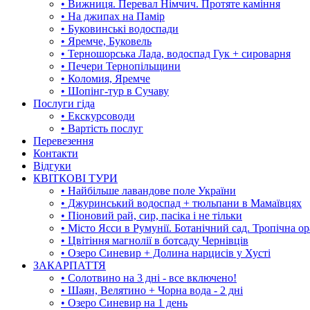
• Вижниця. Перевал Німчич. Протяте каміння
• На джипах на Памір
• Буковинські водоспади
• Яремче, Буковель
• Терношорська Лада, водоспад Гук + сироварня
• Печери Тернопільщини
• Коломия, Яремче
• Шопінг-тур в Сучаву
Послуги гіда
• Екскурсоводи
• Вартість послуг
Перевезення
Контакти
Відгуки
КВІТКОВІ ТУРИ
• Найбільше лавандове поле України
• Джуринський водоспад + тюльпани в Мамаївцях
• Піоновий рай, сир, пасіка і не тільки
• Місто Ясси в Румунії. Ботанічний сад. Тропічна о
• Цвітіння магнолії в ботсаду Чернівців
• Озеро Синевир + Долина нарцисів у Хусті
ЗАКАРПАТТЯ
• Солотвино на 3 дні - все включено!
• Шаян, Велятино + Чорна вода - 2 дні
• Озеро Синевир на 1 день