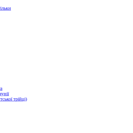
тільки
та
мунії
ької трійці)