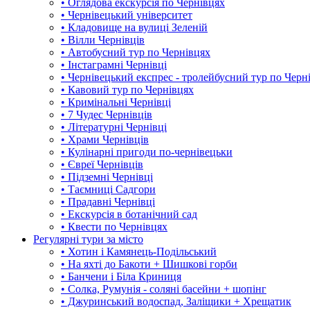
• Оглядова екскурсія по Чернівцях
• Чернівецький університет
• Кладовище на вулиці Зеленій
• Вілли Чернівців
• Автобусний тур по Чернівцях
• Інстаграмні Чернівці
• Чернівецький експрес - тролейбусний тур по Черн
• Кавовий тур по Чернівцях
• Кримінальні Чернівці
• 7 Чудес Чернівців
• Літературні Чернівці
• Храми Чернівців
• Кулінарні пригоди по-чернівецьки
• Євреї Чернівців
• Підземні Чернівці
• Таємниці Садгори
• Прадавні Чернівці
• Екскурсія в ботанічний сад
• Квести по Чернівцях
Регулярні тури за місто
• Хотин і Камянець-Подільський
• На яхті до Бакоти + Шишкові горби
• Банчени і Біла Криниця
• Солка, Румунія - соляні басейни + шопінг
• Джуринський водоспад, Заліщики + Хрещатик