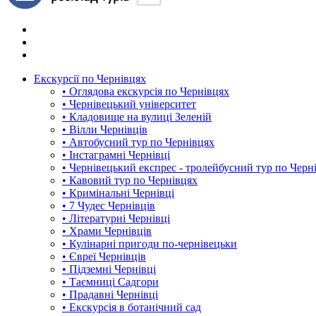
Екскурсії по Чернівцях
• Оглядова екскурсія по Чернівцях
• Чернівецький університет
• Кладовище на вулиці Зеленій
• Вілли Чернівців
• Автобусний тур по Чернівцях
• Інстаграмні Чернівці
• Чернівецький експрес - тролейбусний тур по Черн
• Кавовий тур по Чернівцях
• Кримінальні Чернівці
• 7 Чудес Чернівців
• Літературні Чернівці
• Храми Чернівців
• Кулінарні пригоди по-чернівецьки
• Євреї Чернівців
• Підземні Чернівці
• Таємниці Садгори
• Прадавні Чернівці
• Екскурсія в ботанічний сад