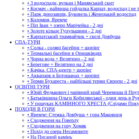
• 3 водоспади, вулкан і Манявський скит
• Космач - найвища гойдалка Карпат, водоспад і не 
• Парк динозаврів, Буковель і Женецький водоспад
• Коломия, Яремче
• Піп Іван + озеро Марічейка - 2 дні
• Золоте кільце Гуцульщини - 2 дні
• Карпатський трамвайчик + скелі Довбуша
СПА-ТУРИ
• Солка - соляні басейни + шопінг
• Термальні басейни в Оришківцях
• Чорна вода + Велятино - 2 дні
• Берегове + Велятино на 2 дні
• Качіка. СПА-центр + шопінг
• Аквапарк в Ботошанах + шопінг
• Терми Бухареста - найбільші терми Європи - 2 дні
ОСВІТНІ ТУРИ
• Юрій Федькович і чарівний край Черемоша й Пру
• Батьківщина Ольги Кобилянської - один день в Ру
• У пошуках КАМІННОГО ХРЕСТА (Слідами Покутс
ПОХОДИ В ГОРИ
• Яремче: Стежка Довбуша + гора Маковиця
• Сходження на Говерлу
• Сходження на гору Хомяк
• Похід до озера Несамовите
• На Писаний камінь