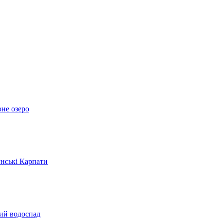
оне озеро
унські Карпати
кий водоспад