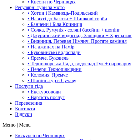
• Квести по Чернівцях
Регулярні тури за місто
• Хотин і Камянець-Подільський
• На яхті до Бакоти + Шишкові горби
• Банчени і Біла Криниця
• Солка, Румунія - соляні басейни + шопінг
• Джуринський водоспад, Заліщики + Хрещатик
• Вижниця. Перевал Німчич. Протяте каміння
• На джипах на Памір
• Буковинські водоспади
• Яремче, Буковель
• Терношорська Лада, водоспад Гук + сироварня
• Печери Тернопільщини
• Коломия, Яремче
• Шопінг-тур в Сучаву
Послуги гіда
• Екскурсоводи
• Вартість послуг
Перевезення
Контакти
Відгуки
Меню | Menu
Екскурсії по Чернівцях