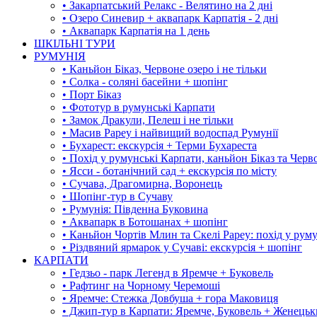
• Закарпатський Релакс - Велятино на 2 дні
• Озеро Синевир + аквапарк Карпатія - 2 дні
• Аквапарк Карпатія на 1 день
ШКІЛЬНІ ТУРИ
РУМУНІЯ
• Каньйон Біказ, Червоне озеро і не тільки
• Солка - соляні басейни + шопінг
• Порт Біказ
• Фототур в румунські Карпати
• Замок Дракули, Пелеш і не тільки
• Масив Рареу і найвищий водоспад Румунії
• Бухарест: екскурсія + Терми Бухареста
• Похід у румунські Карпати, каньйон Біказ та Черв
• Ясси - ботанічний сад + екскурсія по місту
• Сучава, Драгомирна, Воронець
• Шопінг-тур в Сучаву
• Румунія: Південна Буковина
• Аквапарк в Ботошанах + шопінг
• Каньйон Чортів Млин та Скелі Рареу: похід у рум
• Різдвяний ярмарок у Сучаві: екскурсія + шопінг
КАРПАТИ
• Гедзьо - парк Легенд в Яремче + Буковель
• Рафтинг на Чорному Черемоші
• Яремче: Стежка Довбуша + гора Маковиця
• Джип-тур в Карпати: Яремче, Буковель + Женець