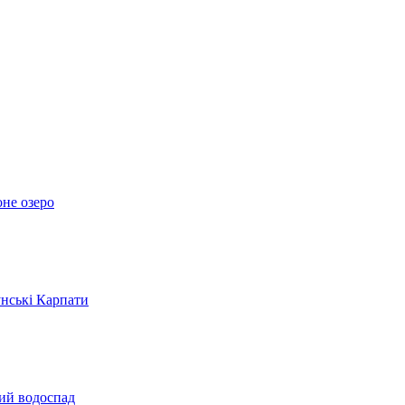
оне озеро
унські Карпати
кий водоспад