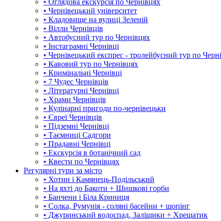
• Оглядова екскурсія по Чернівцях
• Чернівецький університет
• Кладовище на вулиці Зеленій
• Вілли Чернівців
• Автобусний тур по Чернівцях
• Інстаграмні Чернівці
• Чернівецький експрес - тролейбусний тур по Черн
• Кавовий тур по Чернівцях
• Кримінальні Чернівці
• 7 Чудес Чернівців
• Літературні Чернівці
• Храми Чернівців
• Кулінарні пригоди по-чернівецьки
• Євреї Чернівців
• Підземні Чернівці
• Таємниці Садгори
• Прадавні Чернівці
• Екскурсія в ботанічний сад
• Квести по Чернівцях
Регулярні тури за місто
• Хотин і Камянець-Подільський
• На яхті до Бакоти + Шишкові горби
• Банчени і Біла Криниця
• Солка, Румунія - соляні басейни + шопінг
• Джуринський водоспад, Заліщики + Хрещатик