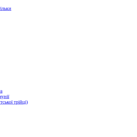
тільки
та
мунії
ької трійці)