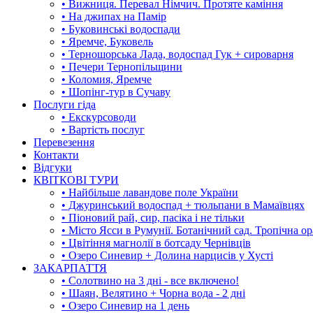
• Вижниця. Перевал Німчич. Протяте каміння
• На джипах на Памір
• Буковинські водоспади
• Яремче, Буковель
• Терношорська Лада, водоспад Гук + сироварня
• Печери Тернопільщини
• Коломия, Яремче
• Шопінг-тур в Сучаву
Послуги гіда
• Екскурсоводи
• Вартість послуг
Перевезення
Контакти
Відгуки
КВІТКОВІ ТУРИ
• Найбільше лавандове поле України
• Джуринський водоспад + тюльпани в Мамаївцях
• Піоновий рай, сир, пасіка і не тільки
• Місто Ясси в Румунії. Ботанічний сад. Тропічна о
• Цвітіння магнолії в ботсаду Чернівців
• Озеро Синевир + Долина нарцисів у Хусті
ЗАКАРПАТТЯ
• Солотвино на 3 дні - все включено!
• Шаян, Велятино + Чорна вода - 2 дні
• Озеро Синевир на 1 день