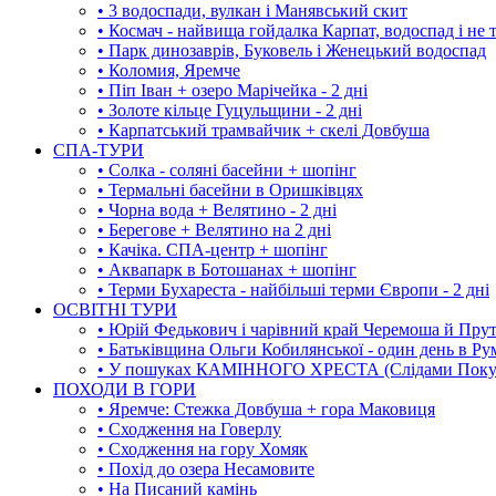
• 3 водоспади, вулкан і Манявський скит
• Космач - найвища гойдалка Карпат, водоспад і не 
• Парк динозаврів, Буковель і Женецький водоспад
• Коломия, Яремче
• Піп Іван + озеро Марічейка - 2 дні
• Золоте кільце Гуцульщини - 2 дні
• Карпатський трамвайчик + скелі Довбуша
СПА-ТУРИ
• Солка - соляні басейни + шопінг
• Термальні басейни в Оришківцях
• Чорна вода + Велятино - 2 дні
• Берегове + Велятино на 2 дні
• Качіка. СПА-центр + шопінг
• Аквапарк в Ботошанах + шопінг
• Терми Бухареста - найбільші терми Європи - 2 дні
ОСВІТНІ ТУРИ
• Юрій Федькович і чарівний край Черемоша й Пру
• Батьківщина Ольги Кобилянської - один день в Ру
• У пошуках КАМІННОГО ХРЕСТА (Слідами Покутс
ПОХОДИ В ГОРИ
• Яремче: Стежка Довбуша + гора Маковиця
• Сходження на Говерлу
• Сходження на гору Хомяк
• Похід до озера Несамовите
• На Писаний камінь