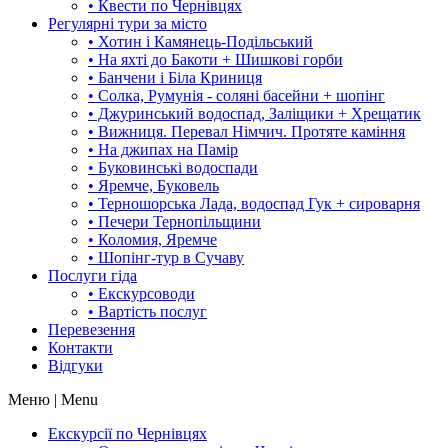
• Квести по Чернівцях
Регулярні тури за місто
• Хотин і Камянець-Подільський
• На яхті до Бакоти + Шишкові горби
• Банчени і Біла Криниця
• Солка, Румунія - соляні басейни + шопінг
• Джуринський водоспад, Заліщики + Хрещатик
• Вижниця. Перевал Німчич. Протяте каміння
• На джипах на Памір
• Буковинські водоспади
• Яремче, Буковель
• Терношорська Лада, водоспад Гук + сироварня
• Печери Тернопільщини
• Коломия, Яремче
• Шопінг-тур в Сучаву
Послуги гіда
• Екскурсоводи
• Вартість послуг
Перевезення
Контакти
Відгуки
Меню | Menu
Екскурсії по Чернівцях