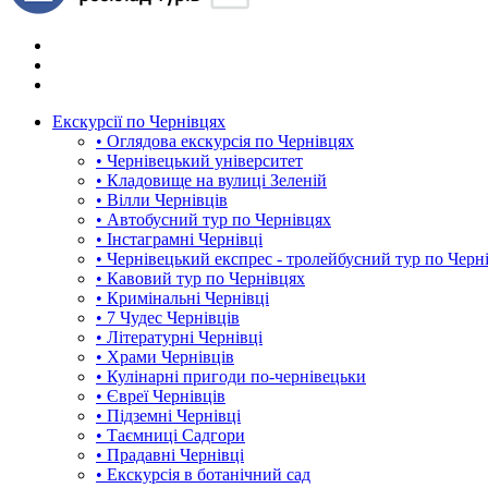
Екскурсії по Чернівцях
• Оглядова екскурсія по Чернівцях
• Чернівецький університет
• Кладовище на вулиці Зеленій
• Вілли Чернівців
• Автобусний тур по Чернівцях
• Інстаграмні Чернівці
• Чернівецький експрес - тролейбусний тур по Черн
• Кавовий тур по Чернівцях
• Кримінальні Чернівці
• 7 Чудес Чернівців
• Літературні Чернівці
• Храми Чернівців
• Кулінарні пригоди по-чернівецьки
• Євреї Чернівців
• Підземні Чернівці
• Таємниці Садгори
• Прадавні Чернівці
• Екскурсія в ботанічний сад