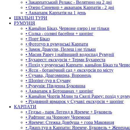
• Закарпатський Релакс - Велятино на 2 дні
• Озеро Синевир + аквапарк Карпатія - 2 дні
• Аквапарк Карпатія на 1 день
ШКІЛЬНІ ТУРИ
РУМУНІЯ
• Каньйон Біказ, Червоне озеро і не тільки
• Солка - соляні басейни + шопінг
• Порт Біказ
• Фототур в румунські Карпати
• Замок Дракули, Пелеш і не тільки
• Масив Рареу і найвищий водоспад Румунії
• Бухарест: екскурсія + Терми Бухареста
• Похід у румунські Карпати, каньйон Біказ та Черв
• Ясси - ботанічний сад + екскурсія по місту
• Сучава, Драгомирна, Воронець
• Шопінг-тур в Сучаву
• Румунія: Південна Буковина
• Аквапарк в Ботошанах + шопінг
• Каньйон Чортів Млин та Скелі Рареу: похід у рум
• Різдвяний ярмарок у Сучаві: екскурсія + шопінг
КАРПАТИ
• Гедзьо - парк Легенд в Яремче + Буковель
• Рафтинг на Чорному Черемоші
• Яремче: Стежка Довбуша + гора Маковиця
• Джип-тур в Карпати: Яремче, Буковель + Женець