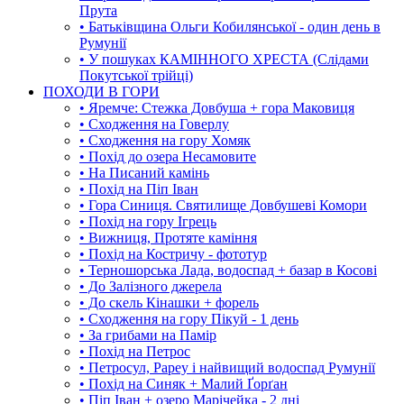
Прута
• Батьківщина Ольги Кобилянської - один день в
Румунії
• У пошуках КАМІННОГО ХРЕСТА (Слідами
Покутської трійці)
ПОХОДИ В ГОРИ
• Яремче: Стежка Довбуша + гора Маковиця
• Сходження на Говерлу
• Сходження на гору Хомяк
• Похід до озера Несамовите
• На Писаний камінь
• Похід на Піп Іван
• Гора Синиця. Святилище Довбушеві Комори
• Похід на гору Ігрець
• Вижниця, Протяте каміння
• Похід на Костричу - фототур
• Терношорська Лада, водоспад + базар в Косові
• До Залізного джерела
• До скель Кінашки + форель
• Сходження на гору Пікуй - 1 день
• За грибами на Памір
• Похід на Петрос
• Петросул, Рареу і найвищий водоспад Румунії
• Похід на Синяк + Малий Ґорґан
• Піп Іван + озеро Марічейка - 2 дні