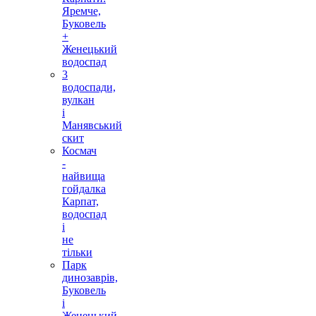
Яремче,
Буковель
+
Женецький
водоспад
3
водоспади,
вулкан
і
Манявський
скит
Космач
-
найвища
гойдалка
Карпат,
водоспад
і
не
тільки
Парк
динозаврів,
Буковель
і
Женецький