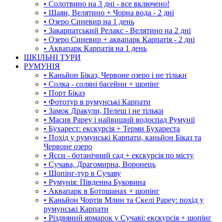
• Солотвино на 3 дні - все включено!
• Шаян, Велятино + Чорна вода - 2 дні
• Озеро Синевир на 1 день
• Закарпатський Релакс - Велятино на 2 дні
• Озеро Синевир + аквапарк Карпатія - 2 дні
• Аквапарк Карпатія на 1 день
ШКІЛЬНІ ТУРИ
РУМУНІЯ
• Каньйон Біказ, Червоне озеро і не тільки
• Солка - соляні басейни + шопінг
• Порт Біказ
• Фототур в румунські Карпати
• Замок Дракули, Пелеш і не тільки
• Масив Рареу і найвищий водоспад Румунії
• Бухарест: екскурсія + Терми Бухареста
• Похід у румунські Карпати, каньйон Біказ та
Червоне озеро
• Ясси - ботанічний сад + екскурсія по місту
• Сучава, Драгомирна, Воронець
• Шопінг-тур в Сучаву
• Румунія: Південна Буковина
• Аквапарк в Ботошанах + шопінг
• Каньйон Чортів Млин та Скелі Рареу: похід у
румунські Карпати
• Різдвяний ярмарок у Сучаві: екскурсія + шопінг