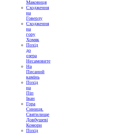
Маковиця
Сходження
на
Говерлу
Сходження
на
гору
Хомяк
Похід
до
озера
Несамовите
На
Писаний
камінь
Похід
на
Піп
Іван
Гора
Синиця.
Святилище
Довбушеві
Комори
Похід