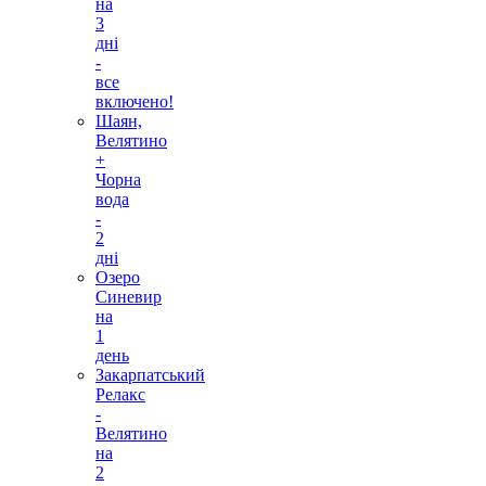
на
3
дні
-
все
включено!
Шаян,
Велятино
+
Чорна
вода
-
2
дні
Озеро
Синевир
на
1
день
Закарпатський
Релакс
-
Велятино
на
2