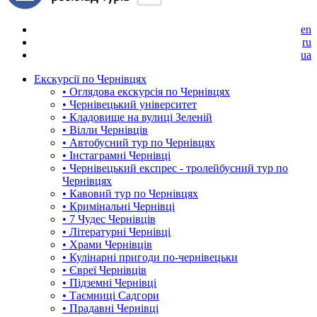
en
ru
ua
Екскурсії по Чернівцях
• Оглядова екскурсія по Чернівцях
• Чернівецький університет
• Кладовище на вулиці Зеленій
• Вілли Чернівців
• Автобусний тур по Чернівцях
• Інстаграмні Чернівці
• Чернівецький експрес - тролейбусний тур по
Чернівцях
• Кавовий тур по Чернівцях
• Кримінальні Чернівці
• 7 Чудес Чернівців
• Літературні Чернівці
• Храми Чернівців
• Кулінарні пригоди по-чернівецьки
• Євреї Чернівців
• Підземні Чернівці
• Таємниці Садгори
• Прадавні Чернівці