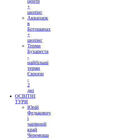
центр
+
шопінг
Аквапарк
в
Ботошанах
+
шопінг
Терми
Бухареста
-
найбільші
терми
Європи
-
2
дні
ОСВІТНІ
ТУРИ
Юрій
Федькович
і
чарівний
край
Черемоша