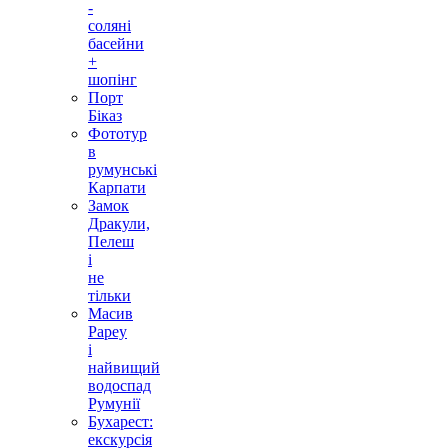
-
соляні
басейни
+
шопінг
Порт
Біказ
Фототур
в
румунські
Карпати
Замок
Дракули,
Пелеш
і
не
тільки
Масив
Рареу
і
найвищий
водоспад
Румунії
Бухарест:
екскурсія