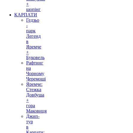
+
шопінг
КАРПАТИ
Гедзьо
-
парк
Легенд
в
Яремче
+
Буковель
Рафтинг
на
Чорному
Черемоші
Яремче:
Стежка
Довбуша
+
гора
Маковиця
Джип-
тур
в
Карпати: