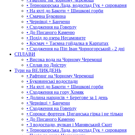
• Терношорська Лада, водоспад Гук + сироварня
• На яхті до Бакоти + Шишкові горби
• Смачна Буковина
• Чернівці + Банчени
• Сходження на Говерлу
• До Писаного Каменю
• Похід до озера Несамовите
• Космач + Таємна гойдалка в Карпатах
• Сходження на Піп Іван Чорногорський - 2 дні
СПЛАВИ
• Висока вода на Чорному Черемоші
• Сплав по Дністру
Тури на ВЕЛИКДЕНЬ
• Рафтинг на Чорному Черемоші
• Буковинські водоспади
• На яхті до Бакоти + Шишкові горби
• Сходження на гору Хомяк
• Долина нарцисів + Берегове за 1 день
• Чернівці + Банчени
• Сходження на Говерлу
• Сороки: фортеця, Циганська гірка і не тільки
• До Писаного Каменю
• 3 водоспади, вулкан і Манявський Скит
• Терношорська Лада, водоспад Гук + сироварня