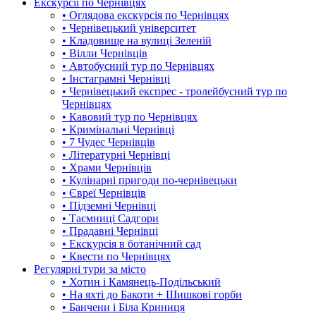
Екскурсії по Чернівцях
• Оглядова екскурсія по Чернівцях
• Чернівецький університет
• Кладовище на вулиці Зеленій
• Вілли Чернівців
• Автобусний тур по Чернівцях
• Інстаграмні Чернівці
• Чернівецький експрес - тролейбусний тур по
Чернівцях
• Кавовий тур по Чернівцях
• Кримінальні Чернівці
• 7 Чудес Чернівців
• Літературні Чернівці
• Храми Чернівців
• Кулінарні пригоди по-чернівецьки
• Євреї Чернівців
• Підземні Чернівці
• Таємниці Садгори
• Прадавні Чернівці
• Екскурсія в ботанічний сад
• Квести по Чернівцях
Регулярні тури за місто
• Хотин і Камянець-Подільський
• На яхті до Бакоти + Шишкові горби
• Банчени і Біла Криниця