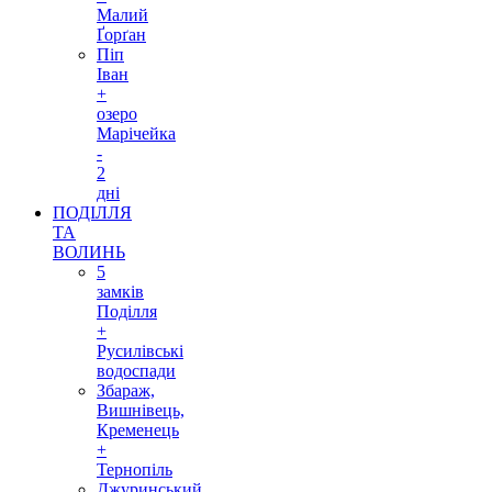
Малий
Ґорґан
Піп
Іван
+
озеро
Марічейка
-
2
дні
ПОДІЛЛЯ
ТА
ВОЛИНЬ
5
замків
Поділля
+
Русилівські
водоспади
Збараж,
Вишнівець,
Кременець
+
Тернопіль
Джуринський