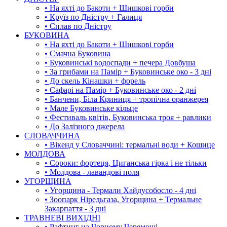
• На яхті до Бакоти + Шишкові горби
• Круїз по Дністру + Галиця
• Сплав по Дністру
БУКОВИНА
• На яхті до Бакоти + Шишкові горби
• Смачна Буковина
• Буковинські водоспади + печера Довбуша
• За грибами на Памір + Буковинське око - 3 дні
• До скель Кінашки + форель
• Сафарі на Памір + Буковинське око - 2 дні
• Банчени, Біла Криниця + тропічна оранжерея
• Мале Буковинське кільце
• Фестиваль квітів, Буковинська троя + равлики
• До Залізного джерела
СЛОВАЧЧИНА
• Вікенд у Словаччині: термальні води + Кошице
МОЛДОВА
• Сороки: фортеця, Циганська гірка і не тільки
• Молдова - лавандові поля
УГОРЩИНА
• Угорщина - Термали Хайдусобосло - 4 дні
• Зоопарк Ніредьгаза, Угорщина + Термальне
Закарпаття - 3 дні
ТРАВНЕВІ ВИХІДНІ
• Рафтинг на Чорному Черемоші