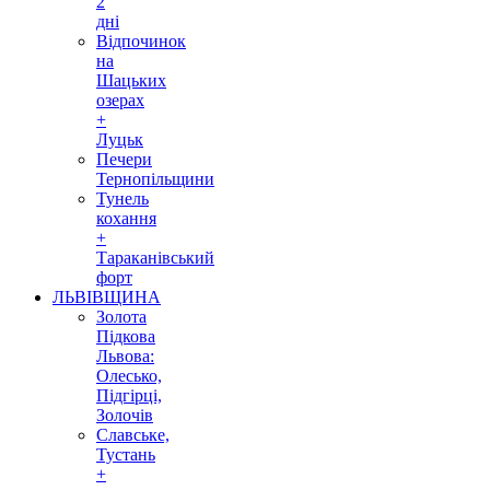
2
дні
Відпочинок
на
Шацьких
озерах
+
Луцьк
Печери
Тернопільщини
Тунель
кохання
+
Тараканівський
форт
ЛЬВІВЩИНА
Золота
Підкова
Львова:
Олесько,
Підгірці,
Золочів
Славське,
Тустань
+