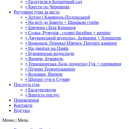
• Екскурсія в ботанічний сад
• Квести по Чернівцях
Регулярні тури за місто
• Хотин і Камянець-Подільський
• На яхті до Бакоти + Шишкові горби
• Банчени і Біла Криниця
• Солка, Румунія - соляні басейни + шопінг
• Джуринський водоспад, Заліщики + Хрещатик
• Вижниця. Перевал Німчич. Протяте каміння
• На джипах на Памір
• Буковинські водоспади
• Яремче, Буковель
• Терношорська Лада, водоспад Гук + сироварня
• Печери Тернопільщини
• Коломия, Яремче
• Шопінг-тур в Сучаву
Послуги гіда
• Екскурсоводи
• Вартість послуг
Перевезення
Контакти
Відгуки
Меню | Menu