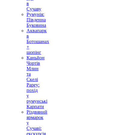
в
Сучаву
Румунія:
Південна
Буковина
Аквапарк
в
Ботошанах
+
шопінг
Каньйон
Чортів
Млин
та
Скелі
Рареу:
похід
у
румунські
Карпати
Різдвяний
ярмарок
у
Сучаві:
екскурсія