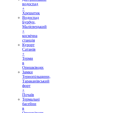
водоспад
+
Хрещатик
Водоспад
Бурбун,
Малієвецький
+
космічна
станція
Курорт
Сатанів
+
Терми
в
Оришківцях
Замки
Тернопільщини,
Тараканівський
форт
+
Почаїв
Термальні
басейни
в
Оришківцях