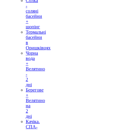
Солка
-
соляні
басейни
+
шопінг
Термальні
басейни
в
Оришківцях
Чорна
вода
+
Велятино
-
2
дні
Берегове
+
Велятино
на
2
дні
Качіка.
СПА-