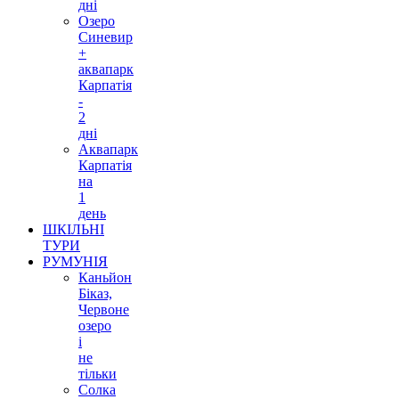
дні
Озеро
Синевир
+
аквапарк
Карпатія
-
2
дні
Аквапарк
Карпатія
на
1
день
ШКІЛЬНІ
ТУРИ
РУМУНІЯ
Каньйон
Біказ,
Червоне
озеро
і
не
тільки
Солка