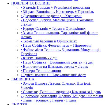
ПОДІЛЛЯ ТА ВОЛИНЬ
• 5 замків Поділля + Русилівські водоспади
• Збараж, Вишнівець, Кременець + Тернопіль
• Джуринський водоспад + Хрещатик
• Водоспад Бурбун, Малієвецький + космічна
станція
• Курорт Сатанів + Терми в Оришківцях
• Замки Тернопільщини, Тараканівський форт +
Почаїв
• Термальні басейни в Оришківцях
• Парк Софіївка. Фентезі-парк + Підземелля
• Файне місто Тернопіль, Зарваниця, Микулинці і
Теребовля
• Княжа Волинь - 2 дні
• Парк Софіївка + Вінницький фонтан - 2 дні
• Відпочинок на Шацьких озерах + Луцьк
• Печери Тернопільщини
• Тунель кохання + Тараканівський форт
ЛЬВІВЩИНА
• Золота Підкова Львова: Олесько, Підгірці,
Золочів
• Славське, Тустань + водоспад Камянка за 1 день
• Дрогобич, солеварня, Франко, Бандера і не тільки
• Львів + зоопарк у Галичі - 1 день
ДНІСТЕР