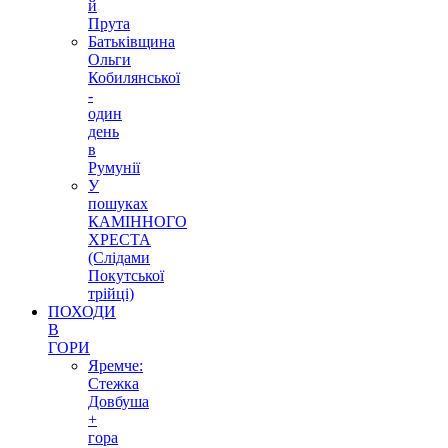
й
Прута
Батьківщина
Ольги
Кобилянської
-
один
день
в
Румунії
У
пошуках
КАМІННОГО
ХРЕСТА
(Слідами
Покутської
трійці)
ПОХОДИ
В
ГОРИ
Яремче:
Стежка
Довбуша
+
гора