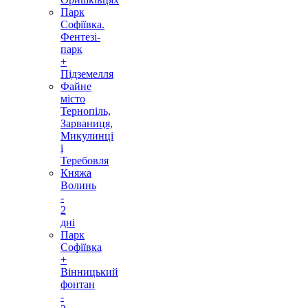
Парк
Софіївка.
Фентезі-
парк
+
Підземелля
Файне
місто
Тернопіль,
Зарваниця,
Микулинці
і
Теребовля
Княжа
Волинь
-
2
дні
Парк
Софіївка
+
Вінницький
фонтан
-