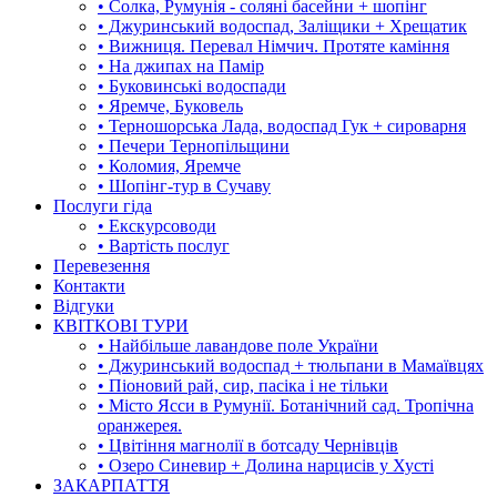
• Солка, Румунія - соляні басейни + шопінг
• Джуринський водоспад, Заліщики + Хрещатик
• Вижниця. Перевал Німчич. Протяте каміння
• На джипах на Памір
• Буковинські водоспади
• Яремче, Буковель
• Терношорська Лада, водоспад Гук + сироварня
• Печери Тернопільщини
• Коломия, Яремче
• Шопінг-тур в Сучаву
Послуги гіда
• Екскурсоводи
• Вартість послуг
Перевезення
Контакти
Відгуки
КВІТКОВІ ТУРИ
• Найбільше лавандове поле України
• Джуринський водоспад + тюльпани в Мамаївцях
• Піоновий рай, сир, пасіка і не тільки
• Місто Ясси в Румунії. Ботанічний сад. Тропічна
оранжерея.
• Цвітіння магнолії в ботсаду Чернівців
• Озеро Синевир + Долина нарцисів у Хусті
ЗАКАРПАТТЯ