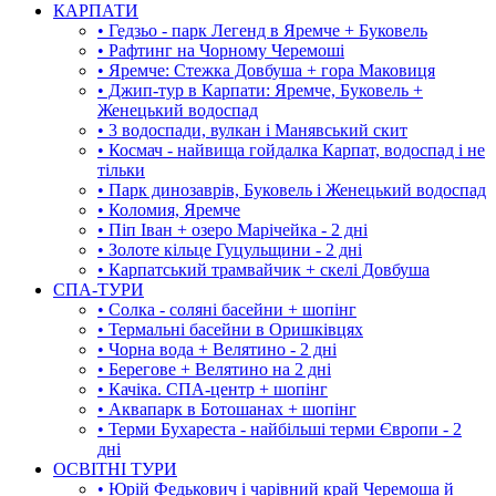
КАРПАТИ
• Гедзьо - парк Легенд в Яремче + Буковель
• Рафтинг на Чорному Черемоші
• Яремче: Стежка Довбуша + гора Маковиця
• Джип-тур в Карпати: Яремче, Буковель +
Женецький водоспад
• 3 водоспади, вулкан і Манявський скит
• Космач - найвища гойдалка Карпат, водоспад і не
тільки
• Парк динозаврів, Буковель і Женецький водоспад
• Коломия, Яремче
• Піп Іван + озеро Марічейка - 2 дні
• Золоте кільце Гуцульщини - 2 дні
• Карпатський трамвайчик + скелі Довбуша
СПА-ТУРИ
• Солка - соляні басейни + шопінг
• Термальні басейни в Оришківцях
• Чорна вода + Велятино - 2 дні
• Берегове + Велятино на 2 дні
• Качіка. СПА-центр + шопінг
• Аквапарк в Ботошанах + шопінг
• Терми Бухареста - найбільші терми Європи - 2
дні
ОСВІТНІ ТУРИ
• Юрій Федькович і чарівний край Черемоша й