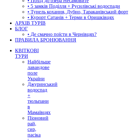
• Похід до озера Несамовите
• 5 замків Поділля + Русилівські водоспади
• Тунель кохання, Дубно, Тараканівський форт
• Курорт Сатанів + Терми в Оришківцях
АРХІВ ТУРІВ
БЛОГ
• Де смачно поїсти в Чернівцях?
ПРАВИЛА БРОНЮВАННЯ
КВІТКОВІ
ТУРИ
Найбільше
лавандове
поле
України
Джуринський
водоспад
+
тюльпани
в
Мамаївцях
Піоновий
рай,
сир,
пасіка