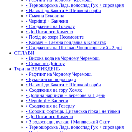
• Терношорська Лада, водоспад Гук + сироварня
• На яхті до Бакоти + Шишкові горби
• Смачна Буковина
• Чернівці + Банчени
• Сходження на Говерлу
• До Писаного Каменю
• Похід до озера Несамовите
• Космач + Таємна гойдалка в Карпатах
• Сходження на Піп Іван Чорногорський - 2 дні
СПЛАВИ
• Висока вода на Чорному Черемоші
• Сплав по Дністру
Тури на ВЕЛИКДЕНЬ
• Рафтинг на Чорному Черемоші
• Буковинські водоспади
• На яхті до Бакоти + Шишкові горби
• Сходження на гору Хомяк
• Долина нарцисів + Берегове за 1 день
• Чернівці + Банчени
• Сходження на Говерлу
• Сороки: фортеця, Циганська гірка і не тільки
• До Писаного Каменю
• 3 водоспади, вулкан і Манявський Скит
• Терношорська Лада, водоспад Гук + сироварня