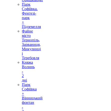
Парк
Софіївка.
Фентезі-
парк
+
Підземелля
Файне
місто
Тернопіль,
Зарваниця,
Микулинці
і
Теребовля
Княжа
Волинь
-
2
дні
Парк
Софіївка
+
Вінницький
фонтан
-