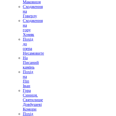
Маковиця
Сходження
на
Говерлу
Сходження
на
гору
Хомяк
Похід
до
озера
Несамовите
На
Писаний
камінь
Похід
на
Піп
Іван
Гора
Синиця.
Святилище
Довбушеві
Комори
Похід