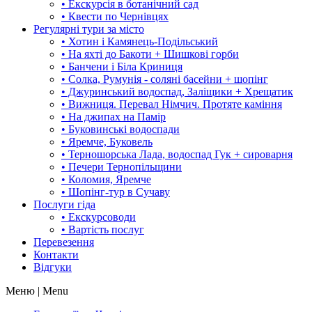
• Екскурсія в ботанічний сад
• Квести по Чернівцях
Регулярні тури за місто
• Хотин і Камянець-Подільський
• На яхті до Бакоти + Шишкові горби
• Банчени і Біла Криниця
• Солка, Румунія - соляні басейни + шопінг
• Джуринський водоспад, Заліщики + Хрещатик
• Вижниця. Перевал Німчич. Протяте каміння
• На джипах на Памір
• Буковинські водоспади
• Яремче, Буковель
• Терношорська Лада, водоспад Гук + сироварня
• Печери Тернопільщини
• Коломия, Яремче
• Шопінг-тур в Сучаву
Послуги гіда
• Екскурсоводи
• Вартість послуг
Перевезення
Контакти
Відгуки
Меню | Menu