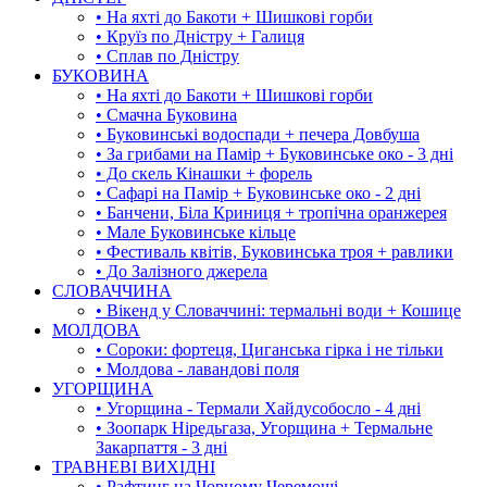
• На яхті до Бакоти + Шишкові горби
• Круїз по Дністру + Галиця
• Сплав по Дністру
БУКОВИНА
• На яхті до Бакоти + Шишкові горби
• Смачна Буковина
• Буковинські водоспади + печера Довбуша
• За грибами на Памір + Буковинське око - 3 дні
• До скель Кінашки + форель
• Сафарі на Памір + Буковинське око - 2 дні
• Банчени, Біла Криниця + тропічна оранжерея
• Мале Буковинське кільце
• Фестиваль квітів, Буковинська троя + равлики
• До Залізного джерела
СЛОВАЧЧИНА
• Вікенд у Словаччині: термальні води + Кошице
МОЛДОВА
• Сороки: фортеця, Циганська гірка і не тільки
• Молдова - лавандові поля
УГОРЩИНА
• Угорщина - Термали Хайдусобосло - 4 дні
• Зоопарк Ніредьгаза, Угорщина + Термальне
Закарпаття - 3 дні
ТРАВНЕВІ ВИХІДНІ
• Рафтинг на Чорному Черемоші