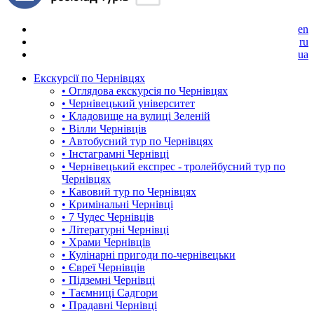
en
ru
ua
Екскурсії по Чернівцях
• Оглядова екскурсія по Чернівцях
• Чернівецький університет
• Кладовище на вулиці Зеленій
• Вілли Чернівців
• Автобусний тур по Чернівцях
• Інстаграмні Чернівці
• Чернівецький експрес - тролейбусний тур по
Чернівцях
• Кавовий тур по Чернівцях
• Кримінальні Чернівці
• 7 Чудес Чернівців
• Літературні Чернівці
• Храми Чернівців
• Кулінарні пригоди по-чернівецьки
• Євреї Чернівців
• Підземні Чернівці
• Таємниці Садгори
• Прадавні Чернівці