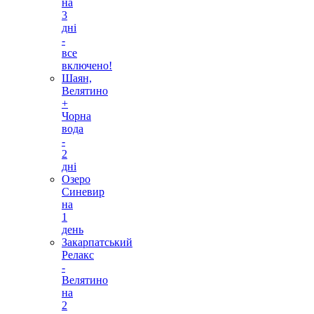
на
3
дні
-
все
включено!
Шаян,
Велятино
+
Чорна
вода
-
2
дні
Озеро
Синевир
на
1
день
Закарпатський
Релакс
-
Велятино
на
2