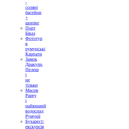
-
соляні
басейни
+
шопінг
Порт
Біказ
Фототур
в
румунські
Карпати
Замок
Дракули,
Пелеш
і
не
тільки
Масив
Рареу
і
найвищий
водоспад
Румунії
Бухарест:
екскурсія