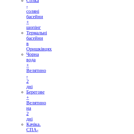
Солка
-
соляні
басейни
+
шопінг
Термальні
басейни
в
Оришківцях
Чорна
вода
+
Велятино
-
2
дні
Берегове
+
Велятино
на
2
дні
Качіка.
СПА-