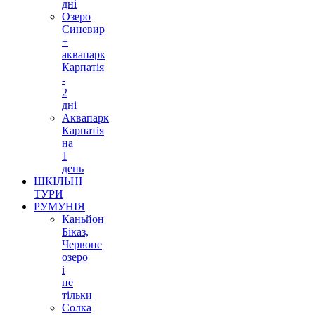
дні
Озеро
Синевир
+
аквапарк
Карпатія
-
2
дні
Аквапарк
Карпатія
на
1
день
ШКІЛЬНІ
ТУРИ
РУМУНІЯ
Каньйон
Біказ,
Червоне
озеро
і
не
тільки
Солка