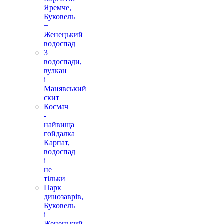
Яремче,
Буковель
+
Женецький
водоспад
3
водоспади,
вулкан
і
Манявський
скит
Космач
-
найвища
гойдалка
Карпат,
водоспад
і
не
тільки
Парк
динозаврів,
Буковель
і
Женецький