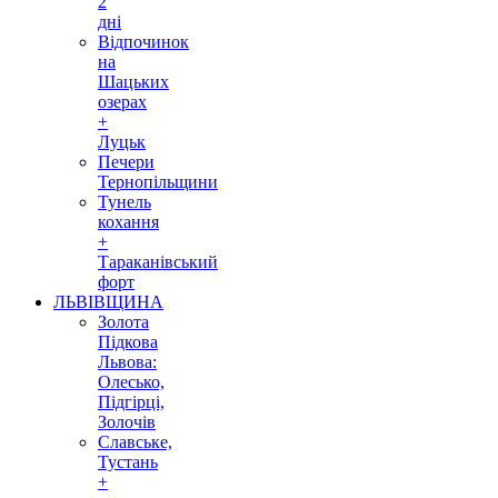
2
дні
Відпочинок
на
Шацьких
озерах
+
Луцьк
Печери
Тернопільщини
Тунель
кохання
+
Тараканівський
форт
ЛЬВІВЩИНА
Золота
Підкова
Львова:
Олесько,
Підгірці,
Золочів
Славське,
Тустань
+