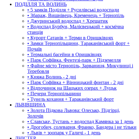
ПОДІЛЛЯ ТА ВОЛИНЬ
• 5 замків Поділля + Русилівські водоспади
• Збараж, Вишнівець, Кременець + Тернопіль
• Джуринський водоспад + Хрещатик
• Водоспад Бурбун, Малієвецький + космічна
станція
• Курорт Сатанів + Терми в Оришківцях
• Замки Тернопільщини, Тараканівський форт +
Почаїв
• Термальні басейни в Оришківцях
• Парк Софіївка. Фентезі-парк + Підземелля
• Файне місто Тернопіль, Зарваниця, Микулинці і
Теребовля
• Княжа Волинь - 2 дні
• Парк Софіївка + Вінницький фонтан - 2 дні
• Відпочинок на Шацьких озерах + Луцьк
• Печери Тернопільщини
• Тунель кохання + Тараканівський форт
ЛЬВІВЩИНА
• Золота Підкова Львова: Олесько, Підгірці,
Золочів
• Славське, Тустань + водоспад Камянка за 1 день
• Дрогобич, солеварня, Франко, Бандера і не тільки
• Львів + зоопарк у Галичі - 1 день
ДНІСТЕР