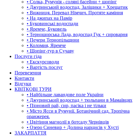
• Солка, Румунія - соляні басейни + шопінг
• Джуринський водоспад, Заліщики + Хрещатик
• Вижниця. Перевал Німчич. Протяте каміння
• На джипах на Памір
• Буковинські водоспади
• Яремче, Буковель
• Терношорська Лада, водоспад Гук + сироварня
• Печери Тернопільщини
• Коломия, Яремче
• Шопінг-тур в Сучаву
Послуги гіда
• Екскурсоводи
• Вартість послуг
Перевезення
Контакти
Відгуки
КВІТКОВІ ТУРИ
• Найбільше лавандове поле України
• Джуринський водоспад + тюльпани в Мамаївцях
• Піоновий рай, сир, пасіка і не тільки
• Місто Ясси в Румунії. Ботанічний сад. Тропічна
оранжерея.
• Цвітіння магнолії в ботсаду Чернівців
• Озеро Синевир + Долина нарцисів у Хусті
ЗАКАРПАТТЯ