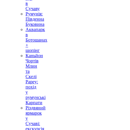
в
Сучаву
Румунія:
Південна
Буковина
Аквапарк
в
Ботошанах
+
шопінг
Каньйон
Чортів
Млин
та
Скелі
Рареу:
похід
у
румунські
Карпати
Різдвяний
ярмарок
у
Сучаві:
екскурсія