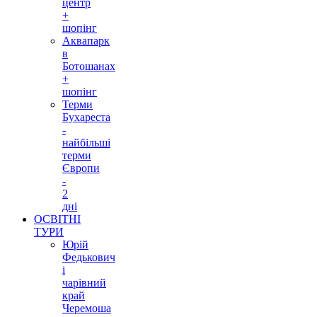
центр
+
шопінг
Аквапарк
в
Ботошанах
+
шопінг
Терми
Бухареста
-
найбільші
терми
Європи
-
2
дні
ОСВІТНІ
ТУРИ
Юрій
Федькович
і
чарівний
край
Черемоша