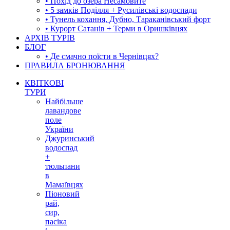
• Похід до озера Несамовите
• 5 замків Поділля + Русилівські водоспади
• Тунель кохання, Дубно, Тараканівський форт
• Курорт Сатанів + Терми в Оришківцях
АРХІВ ТУРІВ
БЛОГ
• Де смачно поїсти в Чернівцях?
ПРАВИЛА БРОНЮВАННЯ
КВІТКОВІ
ТУРИ
Найбільше
лавандове
поле
України
Джуринський
водоспад
+
тюльпани
в
Мамаївцях
Піоновий
рай,
сир,
пасіка