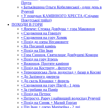
Прута
• Батьківщина Ольги Кобилянської - один день в
Румунії
• У пошуках КАМІННОГО ХРЕСТА (Слідами
Покутської трійці)
ПОХОДИ В ГОРИ
• Яремче: Стежка Довбуша + гора Маковиця
• Сходження на Говерлу
• Сходження на гору Хомяк
• Похід до озера Несамовите
• На Писаний камінь
• Похід на Піп Іван
• Гора Синиця. Святилище Довбушеві Комори
• Похід на гору Ігрець
• Вижниця, Протяте каміння
• Похід на Костричу - фототур
• Терношорська Лада, водоспад + базар в Косові
• До Залізного джерела
• До скель Кінашки + форель
• Сходження на гору Пікуй - 1 день
• За грибами на Памір
• Похід на Петрос
• Петросул, Рареу і найвищий водоспад Румунії
• Похід на Синяк + Малий Ґорґан
• Піп Іван + озеро Марічейка - 2 дні