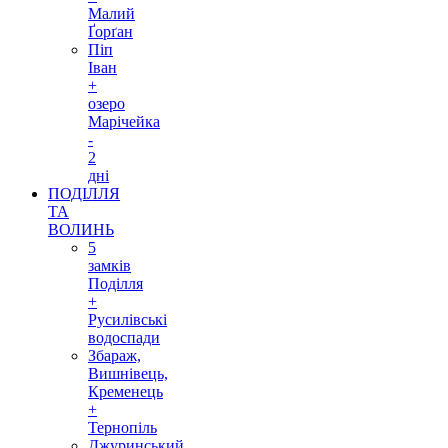
Малий
Ґорґан
Піп
Іван
+
озеро
Марічейка
-
2
дні
ПОДІЛЛЯ
ТА
ВОЛИНЬ
5
замків
Поділля
+
Русилівські
водоспади
Збараж,
Вишнівець,
Кременець
+
Тернопіль
Джуринський