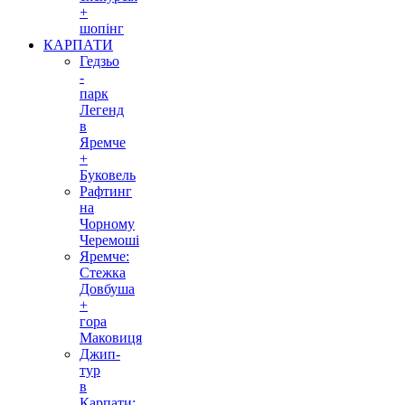
+
шопінг
КАРПАТИ
Гедзьо
-
парк
Легенд
в
Яремче
+
Буковель
Рафтинг
на
Чорному
Черемоші
Яремче:
Стежка
Довбуша
+
гора
Маковиця
Джип-
тур
в
Карпати: