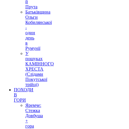
й
Прута
Батьківщина
Ольги
Кобилянської
-
один
день
в
Румунії
У
пошуках
КАМІННОГО
ХРЕСТА
(Слідами
Покутської
трійці)
ПОХОДИ
В
ГОРИ
Яремче:
Стежка
Довбуша
+
гора