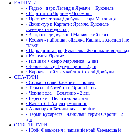
КАРПАТИ
• Гедзьо - парк Легенд в Яремче + Буковель
• Рафтинг на Чорному Черемоші
• Яремче: Стежка Довбуша + гора Маковиця
• Джип-тур в Карпати: Яремче, Буковель +
Женецький водоспад
• 3 водоспади, вулкан і Манявський скит
• Космач - найвища гойдалка Карпат, водоспад і не
тільки
• Парк динозаврів, Буковель і Женецький водоспад
• Коломия, Яремче
• Піп Іван + озеро Марічейка - 2 дні
• Золоте кільце Гуцульщини - 2 дні
• Карпатський трамвайчик + скелі Довбуша
СПА-ТУРИ
• Солка - соляні басейни + шопінг
• Термальні басейни в Оришківцях
• Чорна вода + Велятино - 2 дні
• Берегове + Велятино на 2 дні
• Качіка. СПА-центр + шопінг
• Аквапарк в Ботошанах + шопінг
• Терми Бухареста - найбільші терми Європи - 2
дні
ОСВІТНІ ТУРИ
• Юрій Федькович і чарівний край Черемоша й