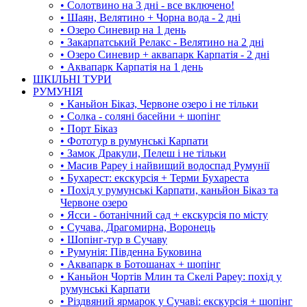
• Солотвино на 3 дні - все включено!
• Шаян, Велятино + Чорна вода - 2 дні
• Озеро Синевир на 1 день
• Закарпатський Релакс - Велятино на 2 дні
• Озеро Синевир + аквапарк Карпатія - 2 дні
• Аквапарк Карпатія на 1 день
ШКІЛЬНІ ТУРИ
РУМУНІЯ
• Каньйон Біказ, Червоне озеро і не тільки
• Солка - соляні басейни + шопінг
• Порт Біказ
• Фототур в румунські Карпати
• Замок Дракули, Пелеш і не тільки
• Масив Рареу і найвищий водоспад Румунії
• Бухарест: екскурсія + Терми Бухареста
• Похід у румунські Карпати, каньйон Біказ та
Червоне озеро
• Ясси - ботанічний сад + екскурсія по місту
• Сучава, Драгомирна, Воронець
• Шопінг-тур в Сучаву
• Румунія: Південна Буковина
• Аквапарк в Ботошанах + шопінг
• Каньйон Чортів Млин та Скелі Рареу: похід у
румунські Карпати
• Різдвяний ярмарок у Сучаві: екскурсія + шопінг