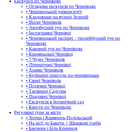
Екскурсії по Чернівцях
• Оглядова екскурсія по Чернівцях
• Чернівецький університет
• Кладовище на вулиці Зеленій
• Вілли Чернівців
• Автобусний тур по Чернівцях
• Інстаграмні Чернівці
• Чернівецький експрес - тролейбусний тур по
Чернівцях
• Кавовий тур по Чернівцях
• Кримінальні Чернівці
• 7 Чудес Чернівців
• Літературні Чернівці
• Храми Чернівців
• Кулінарні пригоди по-чернівецьки
• Євреї Чернівців
• Підземні Чернівці
• Таємниці Садгори
• Прадавні Чернівці
• Екскурсія в ботанічний сад
• Квести по Чернівцях
Регулярні тури за місто
• Хотин і Камянець-Подільський
• На яхті до Бакоти + Шишкові горби
• Банчени і Біла Криниця