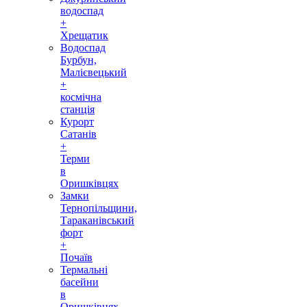
водоспад
+
Хрещатик
Водоспад
Бурбун,
Малієвецький
+
космічна
станція
Курорт
Сатанів
+
Терми
в
Оришківцях
Замки
Тернопільщини,
Тараканівський
форт
+
Почаїв
Термальні
басейни
в
Оришківцях