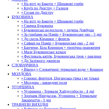
• На яхті до Бакоти + Шишкові горби
• Круїз по Дністру + Галиця
• Сплав по Дністру
БУКОВИНА
• На яхті до Бакоти + Шишкові горби
• Смачна Буковина
• Буковинські водоспади + печера Довбуша
• За грибами на Памір + Буковинське око - 3 дні
• До скель Кінашки + форель
• Сафарі на Памір + Буковинське око - 2 дні
• Банчени, Біла Криниця + тропічна оранжерея
• Мале Буковинське кільце
• Фестиваль квітів, Буковинська троя + равлики
• До Залізного джерела
СЛОВАЧЧИНА
• Вікенд у Словаччині: термальні води + Кошице
МОЛДОВА
• Сороки: фортеця, Циганська гірка і не тільки
• Молдова - лавандові поля
УГОРЩИНА
• Угорщина - Термали Хайдусобосло - 4 дні
• Зоопарк Ніредьгаза, Угорщина + Термальне
Закарпаття - 3 дні
ТРАВНЕВІ ВИХІДНІ
• Рафтинг на Чорному Черемоші