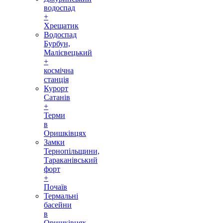
водоспад
+
Хрещатик
Водоспад
Бурбун,
Малієвецький
+
космічна
станція
Курорт
Сатанів
+
Терми
в
Оришківцях
Замки
Тернопільщини,
Тараканівський
форт
+
Почаїв
Термальні
басейни
в
Оришківцях