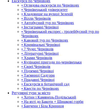
Екскурсії по Чернівцях
• Оглядова екскурсія по Чернівцях
• Чернівецький університет
• Кладовище на вулиці Зеленій
• Вілли Чернівців
• Автобусний тур по Чернівцях
• Інстаграмні Чернівці
• Чернівецький експрес - тролейбусний тур по
Чернівцях
• Кавовий тур по Чернівцях
• Кримінальні Чернівці
• 7 Чудес Чернівців
• Літературні Чернівці
• Храми Чернівців
• Кулінарні пригоди по-чернівецьки
• Євреї Чернівців
• Підземні Чернівці
• Таємниці Садгори
• Прадавні Чернівці
• Екскурсія в ботанічний сад
• Квести по Чернівцях
Регулярні тури за місто
• Хотин і Камянець-Подільський
• На яхті до Бакоти + Шишкові горби
• Банчени і Біла Криниця