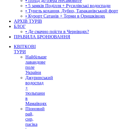
• Похід до озера Несамовите
• 5 замків Поділля + Русилівські водоспади
• Тунель кохання, Дубно, Тараканівський форт
• Курорт Сатанів + Терми в Оришківцях
АРХІВ ТУРІВ
БЛОГ
• Де смачно поїсти в Чернівцях?
ПРАВИЛА БРОНЮВАННЯ
КВІТКОВІ
ТУРИ
Найбільше
лавандове
поле
України
Джуринський
водоспад
+
тюльпани
в
Мамаївцях
Піоновий
рай,
сир,
пасіка