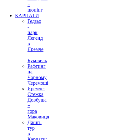
+
шопінг
КАРПАТИ
Гедзьо
-
парк
Легенд
в
Яремче
+
Буковель
Рафтинг
на
Чорному
Черемоші
Яремче:
Стежка
Довбуша
+
гора
Маковиця
Джип-
тур
в
Карпати: