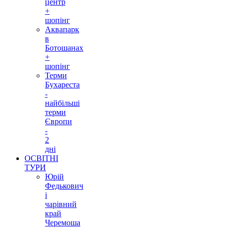
центр
+
шопінг
Аквапарк
в
Ботошанах
+
шопінг
Терми
Бухареста
-
найбільші
терми
Європи
-
2
дні
ОСВІТНІ
ТУРИ
Юрій
Федькович
і
чарівний
край
Черемоша