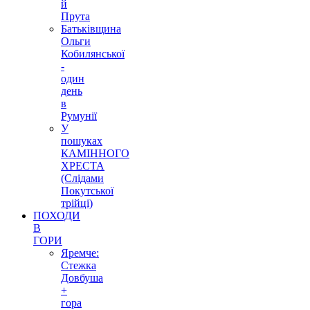
й
Прута
Батьківщина
Ольги
Кобилянської
-
один
день
в
Румунії
У
пошуках
КАМІННОГО
ХРЕСТА
(Слідами
Покутської
трійці)
ПОХОДИ
В
ГОРИ
Яремче:
Стежка
Довбуша
+
гора