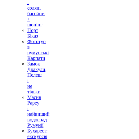
-
соляні
басейни
+
шопінг
Порт
Біказ
Фототур
в
румунські
Карпати
Замок
Дракули,
Пелеш
і
не
тільки
Масив
Рареу
і
найвищий
водоспад
Румунії
Бухарест:
екскурсія