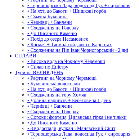
• Терношорська Лада, водоспад Гук + сироварня
• На яхті до Бакоти + Шишкові горби
• Смачна Буковина
• Чернівці + Банчени
• Сходження на Говерлу
• До Писаного Каменю
• Похід до озера Несамовите
• Космач + Таємна гойдалка в Карпатах
• Сходження на Піп Іван Чорногорський - 2 дні
СПЛАВИ
• Висока вода на Чорному Черемоші
• Сплав по Дністру
Тури на ВЕЛИКДЕНЬ
• Рафтинг на Чорному Черемоші
• Буковинські водоспади
• На яхті до Бакоти + Шишкові горби
• Сходження на гору Хомяк
• Долина нарцисів + Берегове за 1 день
• Чернівці + Банчени
• Сходження на Говерлу
• Сороки: фортеця, Циганська гірка і не тільки
• До Писаного Каменю
• 3 водоспади, вулкан і Манявський Скит
• Терношорська Лада, водоспад Гук + сироварня