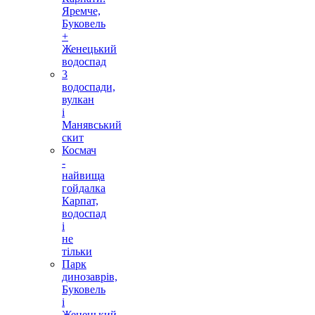
Яремче,
Буковель
+
Женецький
водоспад
3
водоспади,
вулкан
і
Манявський
скит
Космач
-
найвища
гойдалка
Карпат,
водоспад
і
не
тільки
Парк
динозаврів,
Буковель
і
Женецький