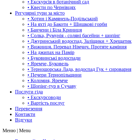
• Екскурсія в ботанічний сад
• Квести по Чернівцях
Регулярні тури за місто
• Хотин і Камянець-Подільський
• На яхті до Бакоти + Шишкові горби
• Банчени і Біла Криниця
• Солка, Румунія - соляні басейни + шопінг
• Джуринський водоспад, Заліщики + Хрещатик
• Вижниця. Перевал Німчич. Протяте каміння
• На джипах на Памір
• Буковинські водоспади
• Яремче, Буковель
• Терношорська Лада, водоспад Гук + сироварня
• Печери Тернопільщини
• Коломия, Яремче
• Шопінг-тур в Сучаву
Послуги гіда
• Екскурсоводи
• Вартість послуг
Перевезення
Контакти
Відгуки
Меню | Menu