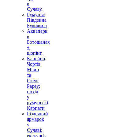
в
Сучаву
Румунія:
Південна
Буковина
Аквапарк
в
Ботошанах
+
шопінг
Каньйон
Чортів
Млин
та
Скелі
Рареу:
похід
у
румунські
Карпати
Різдвяний
ярмарок
у
Сучаві:
екскурсія