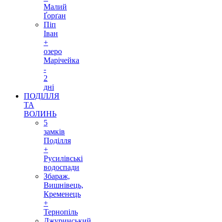
Малий
Ґорґан
Піп
Іван
+
озеро
Марічейка
-
2
дні
ПОДІЛЛЯ
ТА
ВОЛИНЬ
5
замків
Поділля
+
Русилівські
водоспади
Збараж,
Вишнівець,
Кременець
+
Тернопіль
Джуринський