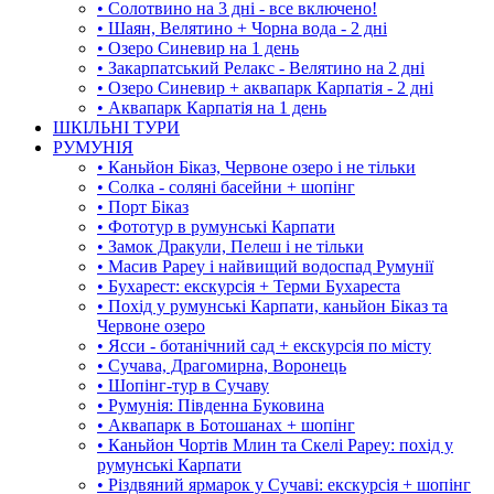
• Солотвино на 3 дні - все включено!
• Шаян, Велятино + Чорна вода - 2 дні
• Озеро Синевир на 1 день
• Закарпатський Релакс - Велятино на 2 дні
• Озеро Синевир + аквапарк Карпатія - 2 дні
• Аквапарк Карпатія на 1 день
ШКІЛЬНІ ТУРИ
РУМУНІЯ
• Каньйон Біказ, Червоне озеро і не тільки
• Солка - соляні басейни + шопінг
• Порт Біказ
• Фототур в румунські Карпати
• Замок Дракули, Пелеш і не тільки
• Масив Рареу і найвищий водоспад Румунії
• Бухарест: екскурсія + Терми Бухареста
• Похід у румунські Карпати, каньйон Біказ та
Червоне озеро
• Ясси - ботанічний сад + екскурсія по місту
• Сучава, Драгомирна, Воронець
• Шопінг-тур в Сучаву
• Румунія: Південна Буковина
• Аквапарк в Ботошанах + шопінг
• Каньйон Чортів Млин та Скелі Рареу: похід у
румунські Карпати
• Різдвяний ярмарок у Сучаві: екскурсія + шопінг