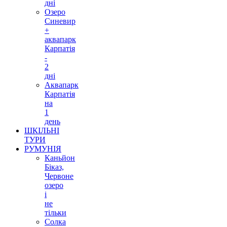
дні
Озеро
Синевир
+
аквапарк
Карпатія
-
2
дні
Аквапарк
Карпатія
на
1
день
ШКІЛЬНІ
ТУРИ
РУМУНІЯ
Каньйон
Біказ,
Червоне
озеро
і
не
тільки
Солка