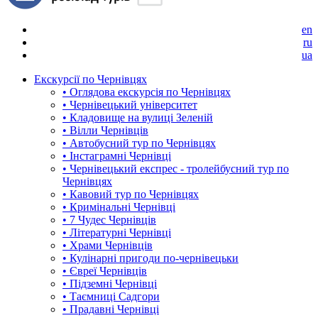
en
ru
ua
Екскурсії по Чернівцях
• Оглядова екскурсія по Чернівцях
• Чернівецький університет
• Кладовище на вулиці Зеленій
• Вілли Чернівців
• Автобусний тур по Чернівцях
• Інстаграмні Чернівці
• Чернівецький експрес - тролейбусний тур по
Чернівцях
• Кавовий тур по Чернівцях
• Кримінальні Чернівці
• 7 Чудес Чернівців
• Літературні Чернівці
• Храми Чернівців
• Кулінарні пригоди по-чернівецьки
• Євреї Чернівців
• Підземні Чернівці
• Таємниці Садгори
• Прадавні Чернівці