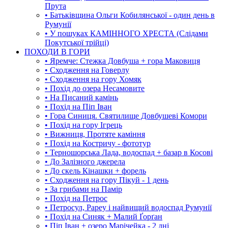
Прута
• Батьківщина Ольги Кобилянської - один день в
Румунії
• У пошуках КАМІННОГО ХРЕСТА (Слідами
Покутської трійці)
ПОХОДИ В ГОРИ
• Яремче: Стежка Довбуша + гора Маковиця
• Сходження на Говерлу
• Сходження на гору Хомяк
• Похід до озера Несамовите
• На Писаний камінь
• Похід на Піп Іван
• Гора Синиця. Святилище Довбушеві Комори
• Похід на гору Ігрець
• Вижниця, Протяте каміння
• Похід на Костричу - фототур
• Терношорська Лада, водоспад + базар в Косові
• До Залізного джерела
• До скель Кінашки + форель
• Сходження на гору Пікуй - 1 день
• За грибами на Памір
• Похід на Петрос
• Петросул, Рареу і найвищий водоспад Румунії
• Похід на Синяк + Малий Ґорґан
• Піп Іван + озеро Марічейка - 2 дні