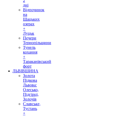
2
дні
Відпочинок
на
Шацьких
озерах
+
Луцьк
Печери
Тернопільщини
Тунель
кохання
+
Тараканівський
форт
ЛЬВІВЩИНА
Золота
Підкова
Львова:
Олесько,
Підгірці,
Золочів
Славське,
Тустань
+