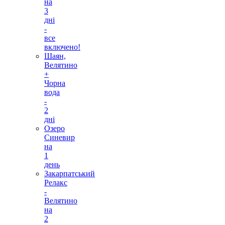
на
3
дні
-
все
включено!
Шаян,
Велятино
+
Чорна
вода
-
2
дні
Озеро
Синевир
на
1
день
Закарпатський
Релакс
-
Велятино
на
2