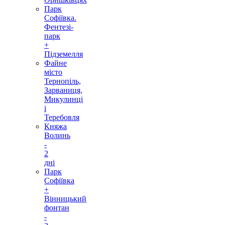
Парк
Софіївка.
Фентезі-
парк
+
Підземелля
Файне
місто
Тернопіль,
Зарваниця,
Микулинці
і
Теребовля
Княжа
Волинь
-
2
дні
Парк
Софіївка
+
Вінницький
фонтан
-