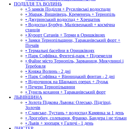
ПОДІЛЛЯ ТА ВОЛИНЬ
• 5 замків Поділля + Русилівські водоспади
• Збараж, Вишнівець, Кременець + Тернопіль
• Джуринський водоспад + Хрещатик
• Водоспад Бурбун, Малієвецький + космічна
станція
• Курорт Сатанів + Терми в Оришківцях
• Замки Тернопільщини, Тараканівський форт +
Почаїв
• Термальні басейни в Оришківцях
• Парк Софіївка. Фентезі-парк + Підземелля
• Файне місто Тернопіль, Зарваниця, Микулинці і
Теребовля
• Княжа Волинь - 2 дні
• Парк Софіївка + Вінницький фонтан - 2 дні
• Відпочинок на Шацьких озерах + Луцьк
• Печери Тернопільщини
• Тунель кохання + Тараканівський форт
ЛЬВІВЩИНА
• Золота Підкова Львова: Олесько, Підгірці,
Золочів
• Славське, Тустань + водоспад Камянка за 1 день
• Дрогобич, солеварня, Франко, Бандера і не тільки
• Львів + зоопарк у Галичі - 1 день
ДНІСТЕР