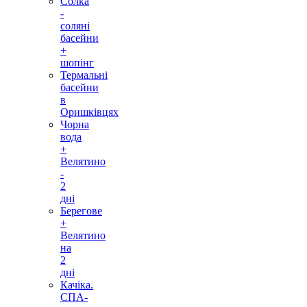
Солка
-
соляні
басейни
+
шопінг
Термальні
басейни
в
Оришківцях
Чорна
вода
+
Велятино
-
2
дні
Берегове
+
Велятино
на
2
дні
Качіка.
СПА-