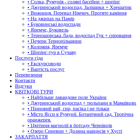
• Солка, Румунія - соляні басейни + шопінг
• Джуринський водоспад, Заліщики + Хрещатик
• Вижниця. Перевал Німчич. Протяте каміння
• На джипах на Памір
• Буковинські водоспади
• Яремче, Буковель
• Терношорська Лада, водоспад Гук + сироварня
• Печери Тернопільщини
• Коломия, Яремче
• Шопінг-тур в Сучаву
Послуги гіда
• Екскурсоводи
• Вартість послуг
Перевезення
Контакти
Відгуки
КВІТКОВІ ТУРИ
• Найбільше лавандове поле України
• Джуринський водоспад + тюльпани в Мамаївцях
• Піоновий рай, сир, пасіка і не тільки
• Місто Ясси в Румунії. Ботанічний сад. Тропічна
оранжерея.
• Цвітіння магнолії в ботсаду Чернівців
• Озеро Синевир + Долина нарцисів у Хусті
ЗАКАРПАТТЯ