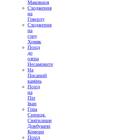
Маковиця
Сходження
на
Говерлу
Сходження
на
гору
Хомяк
Похід
до
озера
Несамовите
На
Писаний
камінь
Похід
на
Піп
Іван
Гора
Синиця.
Святилище
Довбушеві
Комори
Похід