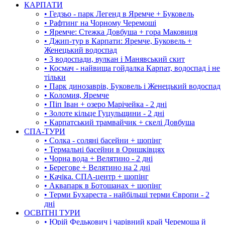
КАРПАТИ
• Гедзьо - парк Легенд в Яремче + Буковель
• Рафтинг на Чорному Черемоші
• Яремче: Стежка Довбуша + гора Маковиця
• Джип-тур в Карпати: Яремче, Буковель +
Женецький водоспад
• 3 водоспади, вулкан і Манявський скит
• Космач - найвища гойдалка Карпат, водоспад і не
тільки
• Парк динозаврів, Буковель і Женецький водоспад
• Коломия, Яремче
• Піп Іван + озеро Марічейка - 2 дні
• Золоте кільце Гуцульщини - 2 дні
• Карпатський трамвайчик + скелі Довбуша
СПА-ТУРИ
• Солка - соляні басейни + шопінг
• Термальні басейни в Оришківцях
• Чорна вода + Велятино - 2 дні
• Берегове + Велятино на 2 дні
• Качіка. СПА-центр + шопінг
• Аквапарк в Ботошанах + шопінг
• Терми Бухареста - найбільші терми Європи - 2
дні
ОСВІТНІ ТУРИ
• Юрій Федькович і чарівний край Черемоша й