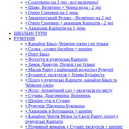
• Солотвино на 3 дні - все включено!
• Шаян, Велятино + Чорна вода - 2 дні
• Озеро Синевир на 1 день
• Закарпатський Релакс - Велятино на 2 дні
• Озеро Синевир + аквапарк Карпатія - 2 дні
• Аквапарк Карпатія на 1 день
ШКІЛЬНІ ТУРИ
РУМУНІЯ
• Каньйон Біказ, Червоне озеро і не тільки
• Солка - соляні басейни + шопінг
• Порт Біказ
• Фототур в румунські Карпати
• Замок Дракули, Пелеш і не тільки
• Масив Рареу і найвищий водоспад Румунії
• Бухарест: екскурсія + Терми Бухареста
• Похід у румунські Карпати, каньйон Біказ та
Червоне озеро
• Ясси - ботанічний сад + екскурсія по місту
• Сучава, Драгомирна, Воронець
• Шопінг-тур в Сучаву
• Румунія: Південна Буковина
• Аквапарк в Ботошанах + шопінг
• Каньйон Чортів Млин та Скелі Рареу: похід у
румунські Карпати
• Різдвяний ярмарок у Сучаві: екскурсія + шопінг