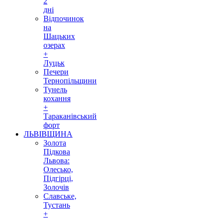
2
дні
Відпочинок
на
Шацьких
озерах
+
Луцьк
Печери
Тернопільщини
Тунель
кохання
+
Тараканівський
форт
ЛЬВІВЩИНА
Золота
Підкова
Львова:
Олесько,
Підгірці,
Золочів
Славське,
Тустань
+