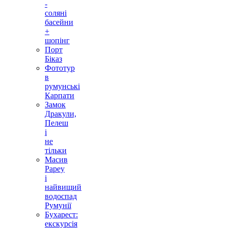
-
соляні
басейни
+
шопінг
Порт
Біказ
Фототур
в
румунські
Карпати
Замок
Дракули,
Пелеш
і
не
тільки
Масив
Рареу
і
найвищий
водоспад
Румунії
Бухарест:
екскурсія