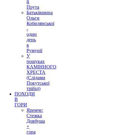
й
Прута
Батьківщина
Ольги
Кобилянської
-
один
день
в
Румунії
У
пошуках
КАМІННОГО
ХРЕСТА
(Слідами
Покутської
трійці)
ПОХОДИ
В
ГОРИ
Яремче:
Стежка
Довбуша
+
гора