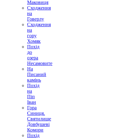
Маковиця
Сходження
на
Говерлу
Сходження
на
гору
Хомяк
Похід
до
озера
Несамовите
На
Писаний
камінь
Похід
на
Піп
Іван
Гора
Синиця.
Святилище
Довбушеві
Комори
Похід