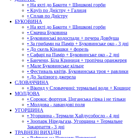
• На яхті до Бакоти + Шишкові горби
• Круїз по Дністру + Галиця
• Сплав по Дністру
БУКОВИНА
• На яхті до Бакоти + Шишкові горби
• Смачна Буковина
• Буковинські водоспади + печера Довбуша
• За грибами на Памір + Буковинське око - 3 дні
• До скель Кінашки + форель
• Сафарі на Памір + Буковинське око - 2 дні
• Банчени, Біла Криниця + тропічна оранжерея
• Мале Буковинське кільце
• Фестиваль квітів, Буковинська троя + равлики
• До Залізного джерела
СЛОВАЧЧИНА
• Вікенд у Словаччині: термальні води + Кошице
МОЛДОВА
• Сороки: фортеця, Циганська гірка і не тільки
• Молдова - лавандові поля
УГОРЩИНА
• Угорщина - Термали Хайдусобосло - 4 дні
• Зоопарк Ніредьгаза, Угорщина + Термальне
Закарпаття - 3 дні
ТРАВНЕВІ ВИХІДНІ
• Рафтинг на Чорному Черемоші