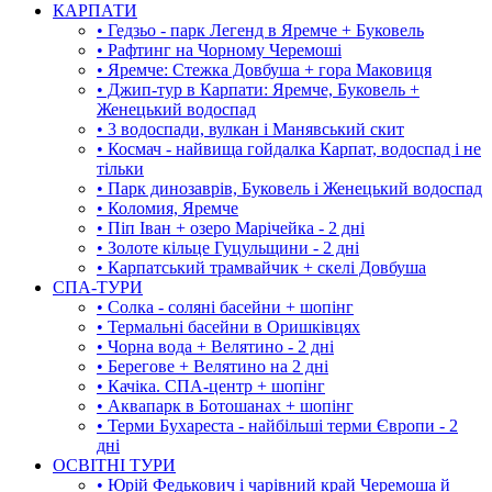
КАРПАТИ
• Гедзьо - парк Легенд в Яремче + Буковель
• Рафтинг на Чорному Черемоші
• Яремче: Стежка Довбуша + гора Маковиця
• Джип-тур в Карпати: Яремче, Буковель +
Женецький водоспад
• 3 водоспади, вулкан і Манявський скит
• Космач - найвища гойдалка Карпат, водоспад і не
тільки
• Парк динозаврів, Буковель і Женецький водоспад
• Коломия, Яремче
• Піп Іван + озеро Марічейка - 2 дні
• Золоте кільце Гуцульщини - 2 дні
• Карпатський трамвайчик + скелі Довбуша
СПА-ТУРИ
• Солка - соляні басейни + шопінг
• Термальні басейни в Оришківцях
• Чорна вода + Велятино - 2 дні
• Берегове + Велятино на 2 дні
• Качіка. СПА-центр + шопінг
• Аквапарк в Ботошанах + шопінг
• Терми Бухареста - найбільші терми Європи - 2
дні
ОСВІТНІ ТУРИ
• Юрій Федькович і чарівний край Черемоша й