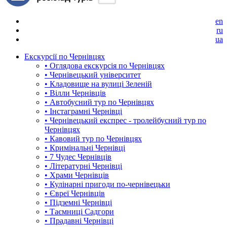
en
ru
ua
Екскурсії по Чернівцях
• Оглядова екскурсія по Чернівцях
• Чернівецький університет
• Кладовище на вулиці Зеленій
• Вілли Чернівців
• Автобусний тур по Чернівцях
• Інстаграмні Чернівці
• Чернівецький експрес - тролейбусний тур по
Чернівцях
• Кавовий тур по Чернівцях
• Кримінальні Чернівці
• 7 Чудес Чернівців
• Літературні Чернівці
• Храми Чернівців
• Кулінарні пригоди по-чернівецьки
• Євреї Чернівців
• Підземні Чернівці
• Таємниці Садгори
• Прадавні Чернівці