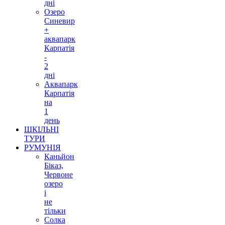
дні
Озеро
Синевир
+
аквапарк
Карпатія
-
2
дні
Аквапарк
Карпатія
на
1
день
ШКІЛЬНІ
ТУРИ
РУМУНІЯ
Каньйон
Біказ,
Червоне
озеро
і
не
тільки
Солка