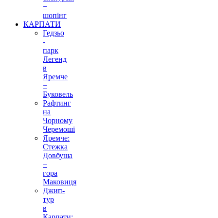
+
шопінг
КАРПАТИ
Гедзьо
-
парк
Легенд
в
Яремче
+
Буковель
Рафтинг
на
Чорному
Черемоші
Яремче:
Стежка
Довбуша
+
гора
Маковиця
Джип-
тур
в
Карпати: