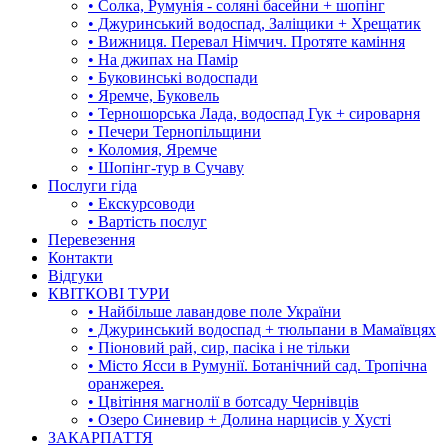
• Солка, Румунія - соляні басейни + шопінг
• Джуринський водоспад, Заліщики + Хрещатик
• Вижниця. Перевал Німчич. Протяте каміння
• На джипах на Памір
• Буковинські водоспади
• Яремче, Буковель
• Терношорська Лада, водоспад Гук + сироварня
• Печери Тернопільщини
• Коломия, Яремче
• Шопінг-тур в Сучаву
Послуги гіда
• Екскурсоводи
• Вартість послуг
Перевезення
Контакти
Відгуки
КВІТКОВІ ТУРИ
• Найбільше лавандове поле України
• Джуринський водоспад + тюльпани в Мамаївцях
• Піоновий рай, сир, пасіка і не тільки
• Місто Ясси в Румунії. Ботанічний сад. Тропічна
оранжерея.
• Цвітіння магнолії в ботсаду Чернівців
• Озеро Синевир + Долина нарцисів у Хусті
ЗАКАРПАТТЯ