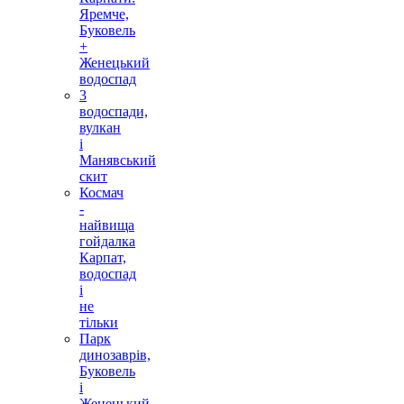
Яремче,
Буковель
+
Женецький
водоспад
3
водоспади,
вулкан
і
Манявський
скит
Космач
-
найвища
гойдалка
Карпат,
водоспад
і
не
тільки
Парк
динозаврів,
Буковель
і
Женецький