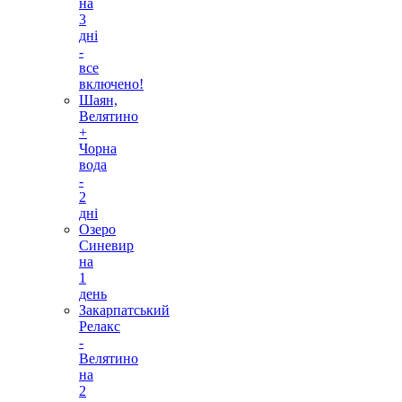
на
3
дні
-
все
включено!
Шаян,
Велятино
+
Чорна
вода
-
2
дні
Озеро
Синевир
на
1
день
Закарпатський
Релакс
-
Велятино
на
2