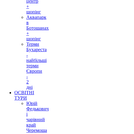
центр
+
шопінг
Аквапарк
в
Ботошанах
+
шопінг
Терми
Бухареста
-
найбільші
терми
Європи
-
2
дні
ОСВІТНІ
ТУРИ
Юрій
Федькович
і
чарівний
край
Черемоша