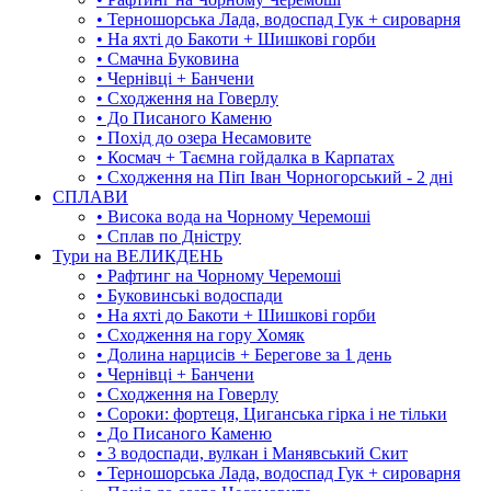
• Терношорська Лада, водоспад Гук + сироварня
• На яхті до Бакоти + Шишкові горби
• Смачна Буковина
• Чернівці + Банчени
• Сходження на Говерлу
• До Писаного Каменю
• Похід до озера Несамовите
• Космач + Таємна гойдалка в Карпатах
• Сходження на Піп Іван Чорногорський - 2 дні
СПЛАВИ
• Висока вода на Чорному Черемоші
• Сплав по Дністру
Тури на ВЕЛИКДЕНЬ
• Рафтинг на Чорному Черемоші
• Буковинські водоспади
• На яхті до Бакоти + Шишкові горби
• Сходження на гору Хомяк
• Долина нарцисів + Берегове за 1 день
• Чернівці + Банчени
• Сходження на Говерлу
• Сороки: фортеця, Циганська гірка і не тільки
• До Писаного Каменю
• 3 водоспади, вулкан і Манявський Скит
• Терношорська Лада, водоспад Гук + сироварня