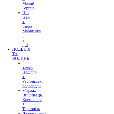
Малий
Ґорґан
Піп
Іван
+
озеро
Марічейка
-
2
дні
ПОДІЛЛЯ
ТА
ВОЛИНЬ
5
замків
Поділля
+
Русилівські
водоспади
Збараж,
Вишнівець,
Кременець
+
Тернопіль
Джуринський