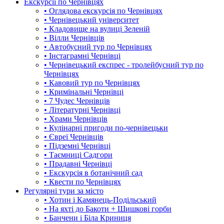
Екскурсії по Чернівцях
• Оглядова екскурсія по Чернівцях
• Чернівецький університет
• Кладовище на вулиці Зеленій
• Вілли Чернівців
• Автобусний тур по Чернівцях
• Інстаграмні Чернівці
• Чернівецький експрес - тролейбусний тур по
Чернівцях
• Кавовий тур по Чернівцях
• Кримінальні Чернівці
• 7 Чудес Чернівців
• Літературні Чернівці
• Храми Чернівців
• Кулінарні пригоди по-чернівецьки
• Євреї Чернівців
• Підземні Чернівці
• Таємниці Садгори
• Прадавні Чернівці
• Екскурсія в ботанічний сад
• Квести по Чернівцях
Регулярні тури за місто
• Хотин і Камянець-Подільський
• На яхті до Бакоти + Шишкові горби
• Банчени і Біла Криниця