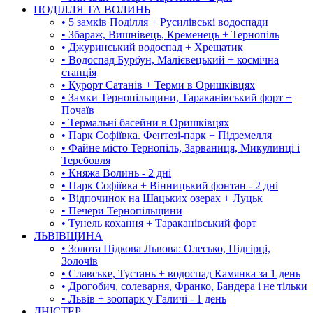
ПОДІЛЛЯ ТА ВОЛИНЬ
• 5 замків Поділля + Русилівські водоспади
• Збараж, Вишнівець, Кременець + Тернопіль
• Джуринський водоспад + Хрещатик
• Водоспад Бурбун, Малієвецький + космічна
станція
• Курорт Сатанів + Терми в Оришківцях
• Замки Тернопільщини, Тараканівський форт +
Почаїв
• Термальні басейни в Оришківцях
• Парк Софіївка. Фентезі-парк + Підземелля
• Файне місто Тернопіль, Зарваниця, Микулинці і
Теребовля
• Княжа Волинь - 2 дні
• Парк Софіївка + Вінницький фонтан - 2 дні
• Відпочинок на Шацьких озерах + Луцьк
• Печери Тернопільщини
• Тунель кохання + Тараканівський форт
ЛЬВІВЩИНА
• Золота Підкова Львова: Олесько, Підгірці,
Золочів
• Славське, Тустань + водоспад Камянка за 1 день
• Дрогобич, солеварня, Франко, Бандера і не тільки
• Львів + зоопарк у Галичі - 1 день
ДНІСТЕР