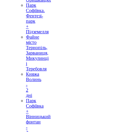
Парк
Софіївка.
Фентезі-
парк
+
Підземелля
Файне
місто
Тернопіль,
Зарваниця,
Микулинці
і
Теребовля
Княжа
Волинь
-
2
дні
Парк
Софіївка
+
Вінницький
фонтан
-