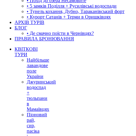
• Похід до озера Несамовите
• 5 замків Поділля + Русилівські водоспади
• Тунель кохання, Дубно, Тараканівський форт
• Курорт Сатанів + Терми в Оришківцях
АРХІВ ТУРІВ
БЛОГ
• Де смачно поїсти в Чернівцях?
ПРАВИЛА БРОНЮВАННЯ
КВІТКОВІ
ТУРИ
Найбільше
лавандове
поле
України
Джуринський
водоспад
+
тюльпани
в
Мамаївцях
Піоновий
рай,
сир,
пасіка