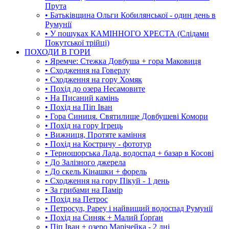
Прута
• Батьківщина Ольги Кобилянської - один день в
Румунії
• У пошуках КАМІННОГО ХРЕСТА (Слідами
Покутської трійці)
ПОХОДИ В ГОРИ
• Яремче: Стежка Довбуша + гора Маковиця
• Сходження на Говерлу
• Сходження на гору Хомяк
• Похід до озера Несамовите
• На Писаний камінь
• Похід на Піп Іван
• Гора Синиця. Святилище Довбушеві Комори
• Похід на гору Ігрець
• Вижниця, Протяте каміння
• Похід на Костричу - фототур
• Терношорська Лада, водоспад + базар в Косові
• До Залізного джерела
• До скель Кінашки + форель
• Сходження на гору Пікуй - 1 день
• За грибами на Памір
• Похід на Петрос
• Петросул, Рареу і найвищий водоспад Румунії
• Похід на Синяк + Малий Ґорґан
• Піп Іван + озеро Марічейка - 2 дні