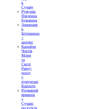
в
Сучаву
Румунія:
Південна
Буковина
Аквапарк
в
Ботошанах
+
шопінг
Каньйон
Чортів
Млин
та
Скелі
Рареу:
похід
у
румунські
Карпати
Різдвяний
ярмарок
у
Сучаві:
екскурсія