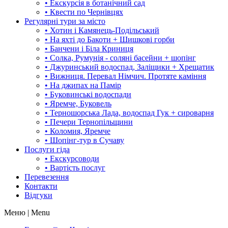
• Екскурсія в ботанічний сад
• Квести по Чернівцях
Регулярні тури за місто
• Хотин і Камянець-Подільський
• На яхті до Бакоти + Шишкові горби
• Банчени і Біла Криниця
• Солка, Румунія - соляні басейни + шопінг
• Джуринський водоспад, Заліщики + Хрещатик
• Вижниця. Перевал Німчич. Протяте каміння
• На джипах на Памір
• Буковинські водоспади
• Яремче, Буковель
• Терношорська Лада, водоспад Гук + сироварня
• Печери Тернопільщини
• Коломия, Яремче
• Шопінг-тур в Сучаву
Послуги гіда
• Екскурсоводи
• Вартість послуг
Перевезення
Контакти
Відгуки
Меню | Menu