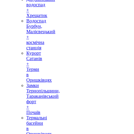
водоспад
+
Хрещатик
Водоспад
Бурбун,
Малієвецький
+
космічна
станція
Курорт
Сатанів
+
Терми
в
Оришківцях
Замки
Тернопільщини,
Тараканівський
форт
+
Почаїв
Термальні
басейни
в
Оришківцях