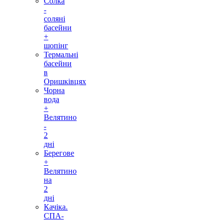
Солка
-
соляні
басейни
+
шопінг
Термальні
басейни
в
Оришківцях
Чорна
вода
+
Велятино
-
2
дні
Берегове
+
Велятино
на
2
дні
Качіка.
СПА-