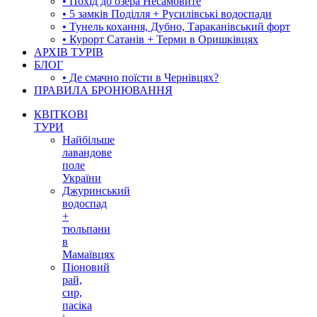
• Похід до озера Несамовите
• 5 замків Поділля + Русилівські водоспади
• Тунель кохання, Дубно, Тараканівський форт
• Курорт Сатанів + Терми в Оришківцях
АРХІВ ТУРІВ
БЛОГ
• Де смачно поїсти в Чернівцях?
ПРАВИЛА БРОНЮВАННЯ
КВІТКОВІ
ТУРИ
Найбільше
лавандове
поле
України
Джуринський
водоспад
+
тюльпани
в
Мамаївцях
Піоновий
рай,
сир,
пасіка