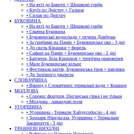
• На яхті до Бакоти + Шишкові горби
• Круїз по Дністру + Галиця
• Сплав по Дністру
БУКОВИНА
• На яхті до Бакоти + Шишкові горби
• Смачна Буковина
• Буковинські водоспади + печера Довбуша
• За грибами на Памір + Буковинське око - 3 дні
• До скель Кінашки + форель
• Сафарі на Памір + Буковинське око - 2 дні
• Банчени, Біла Криниця + тропічна оранжерея
• Мале Буковинське кільце
• Фестиваль квітів, Буковинська троя + равлики
• До Залізного джерела
СЛОВАЧЧИНА
• Вікенд у Словаччині: термальні води + Кошице
МОЛДОВА
• Сороки: фортеця, Циганська гірка і не тільки
• Молдова - лавандові поля
УГОРЩИНА
• Угорщина - Термали Хайдусобосло - 4 дні
• Зоопарк Ніредьгаза, Угорщина + Термальне
Закарпаття - 3 дні
ТРАВНЕВІ ВИХІДНІ
• Рафтинг на Чорному Черемоші