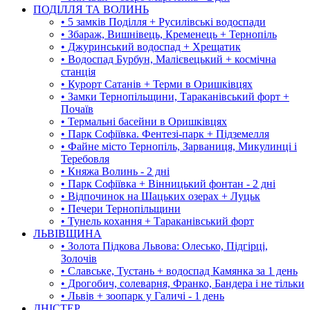
ПОДІЛЛЯ ТА ВОЛИНЬ
• 5 замків Поділля + Русилівські водоспади
• Збараж, Вишнівець, Кременець + Тернопіль
• Джуринський водоспад + Хрещатик
• Водоспад Бурбун, Малієвецький + космічна
станція
• Курорт Сатанів + Терми в Оришківцях
• Замки Тернопільщини, Тараканівський форт +
Почаїв
• Термальні басейни в Оришківцях
• Парк Софіївка. Фентезі-парк + Підземелля
• Файне місто Тернопіль, Зарваниця, Микулинці і
Теребовля
• Княжа Волинь - 2 дні
• Парк Софіївка + Вінницький фонтан - 2 дні
• Відпочинок на Шацьких озерах + Луцьк
• Печери Тернопільщини
• Тунель кохання + Тараканівський форт
ЛЬВІВЩИНА
• Золота Підкова Львова: Олесько, Підгірці,
Золочів
• Славське, Тустань + водоспад Камянка за 1 день
• Дрогобич, солеварня, Франко, Бандера і не тільки
• Львів + зоопарк у Галичі - 1 день
ДНІСТЕР