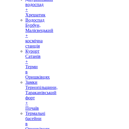
водоспад
+
Хрещатик
Водоспад
Бурбун,
Малієвецький
+
космічна
станція
Курорт
Сатанів
+
Терми
в
Оришківцях
Замки
Тернопільщини,
Тараканівський
форт
+
Почаїв
Термальні
басейни
в
Оришківцях