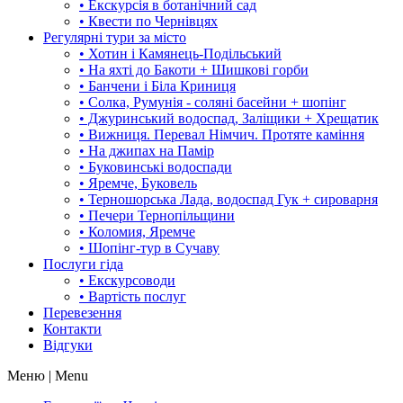
• Екскурсія в ботанічний сад
• Квести по Чернівцях
Регулярні тури за місто
• Хотин і Камянець-Подільський
• На яхті до Бакоти + Шишкові горби
• Банчени і Біла Криниця
• Солка, Румунія - соляні басейни + шопінг
• Джуринський водоспад, Заліщики + Хрещатик
• Вижниця. Перевал Німчич. Протяте каміння
• На джипах на Памір
• Буковинські водоспади
• Яремче, Буковель
• Терношорська Лада, водоспад Гук + сироварня
• Печери Тернопільщини
• Коломия, Яремче
• Шопінг-тур в Сучаву
Послуги гіда
• Екскурсоводи
• Вартість послуг
Перевезення
Контакти
Відгуки
Меню | Menu