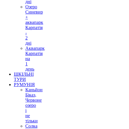
дні
Озеро
Синевир
+
аквапарк
Карпатія
-
2
дні
Аквапарк
Карпатія
на
1
день
ШКІЛЬНІ
ТУРИ
РУМУНІЯ
Каньйон
Біказ,
Червоне
озеро
і
не
тільки
Солка