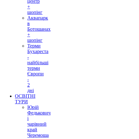
центр
+
шопінг
Аквапарк
в
Ботошанах
+
шопінг
Терми
Бухареста
-
найбільші
терми
Європи
-
2
дні
ОСВІТНІ
ТУРИ
Юрій
Федькович
і
чарівний
край
Черемоша