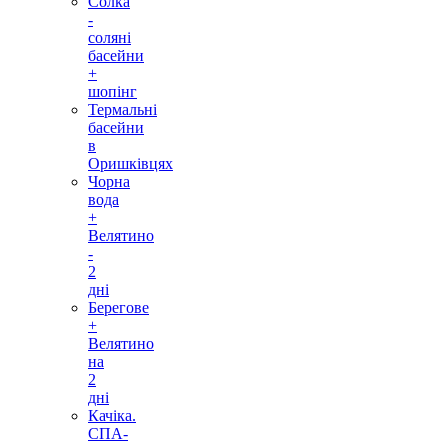
Солка
-
соляні
басейни
+
шопінг
Термальні
басейни
в
Оришківцях
Чорна
вода
+
Велятино
-
2
дні
Берегове
+
Велятино
на
2
дні
Качіка.
СПА-