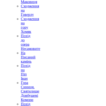
Маковиця
Сходження
на
Говерлу
Сходження
на
гору
Хомяк
Похід
до
озера
Несамовите
На
Писаний
камінь
Похід
на
Піп
Іван
Гора
Синиця.
Святилище
Довбушеві
Комори
Похід