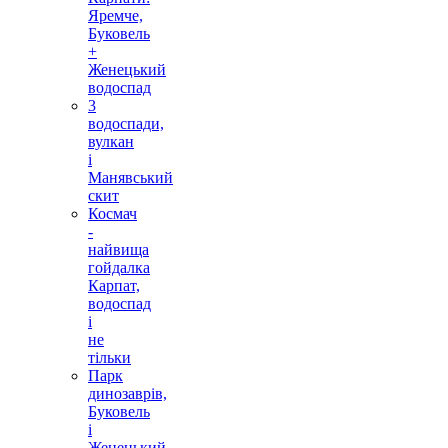
Яремче,
Буковель
+
Женецький
водоспад
3
водоспади,
вулкан
і
Манявський
скит
Космач
-
найвища
гойдалка
Карпат,
водоспад
і
не
тільки
Парк
динозаврів,
Буковель
і
Женецький