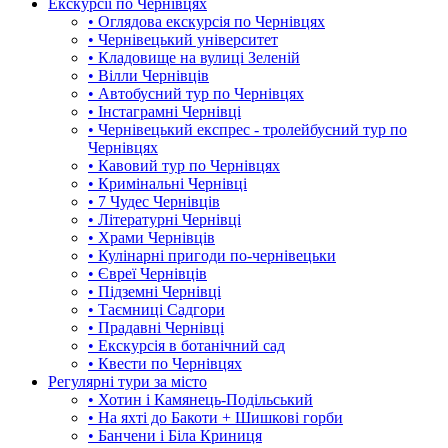
Екскурсії по Чернівцях
• Оглядова екскурсія по Чернівцях
• Чернівецький університет
• Кладовище на вулиці Зеленій
• Вілли Чернівців
• Автобусний тур по Чернівцях
• Інстаграмні Чернівці
• Чернівецький експрес - тролейбусний тур по
Чернівцях
• Кавовий тур по Чернівцях
• Кримінальні Чернівці
• 7 Чудес Чернівців
• Літературні Чернівці
• Храми Чернівців
• Кулінарні пригоди по-чернівецьки
• Євреї Чернівців
• Підземні Чернівці
• Таємниці Садгори
• Прадавні Чернівці
• Екскурсія в ботанічний сад
• Квести по Чернівцях
Регулярні тури за місто
• Хотин і Камянець-Подільський
• На яхті до Бакоти + Шишкові горби
• Банчени і Біла Криниця