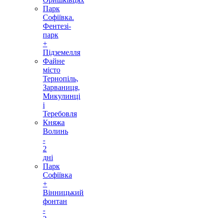
Парк
Софіївка.
Фентезі-
парк
+
Підземелля
Файне
місто
Тернопіль,
Зарваниця,
Микулинці
і
Теребовля
Княжа
Волинь
-
2
дні
Парк
Софіївка
+
Вінницький
фонтан
-