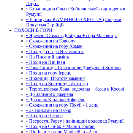
Прута
• Батьківщина Ольги Кобилянської - один день в
Румунії
• У пошуках КАМІННОГО ХРЕСТА (Слідами
Покутської трійці)
ПОХОДИ В ГОРИ
• Яремче: Стежка Довбуша + гора Маковиця
• Сходження на Говерлу
• Сходження на гору Хомяк
• Похід до озера Несамовите
• На Писаний камінь
• Похід на Піп Іван
• Гора Синиця. Святилище Довбушеві Комори
• Похід на гору Ігрець
• Вижниця, Протяте каміння
• Похід на Костричу - фототур
• Терношорська Лада, водоспад + базар в Косові
• До Залізного джерела
• До скель Кінашки + форель
• Сходження на гору Пікуй - 1 день
• За грибами на Памір
• Похід на Петрос
• Петросул, Рареу і найвищий водоспад Румунії
• Похід на Синяк + Малий Ґорґан
• Піп Іван + озеро Марічейка - 2 дні