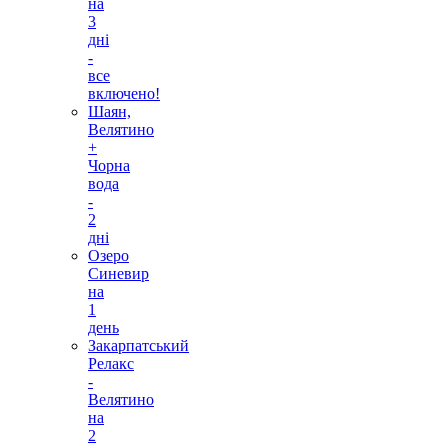
на
3
дні
-
все
включено!
Шаян,
Велятино
+
Чорна
вода
-
2
дні
Озеро
Синевир
на
1
день
Закарпатський
Релакс
-
Велятино
на
2