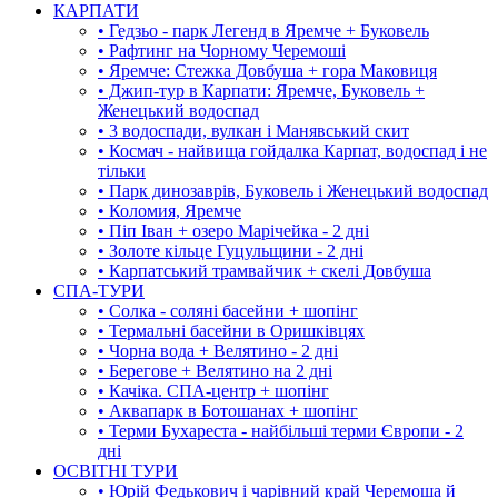
КАРПАТИ
• Гедзьо - парк Легенд в Яремче + Буковель
• Рафтинг на Чорному Черемоші
• Яремче: Стежка Довбуша + гора Маковиця
• Джип-тур в Карпати: Яремче, Буковель +
Женецький водоспад
• 3 водоспади, вулкан і Манявський скит
• Космач - найвища гойдалка Карпат, водоспад і не
тільки
• Парк динозаврів, Буковель і Женецький водоспад
• Коломия, Яремче
• Піп Іван + озеро Марічейка - 2 дні
• Золоте кільце Гуцульщини - 2 дні
• Карпатський трамвайчик + скелі Довбуша
СПА-ТУРИ
• Солка - соляні басейни + шопінг
• Термальні басейни в Оришківцях
• Чорна вода + Велятино - 2 дні
• Берегове + Велятино на 2 дні
• Качіка. СПА-центр + шопінг
• Аквапарк в Ботошанах + шопінг
• Терми Бухареста - найбільші терми Європи - 2
дні
ОСВІТНІ ТУРИ
• Юрій Федькович і чарівний край Черемоша й