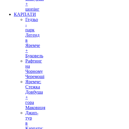
+
шопінг
КАРПАТИ
Гедзьо
-
парк
Легенд
в
Яремче
+
Буковель
Рафтинг
на
Чорному
Черемоші
Яремче:
Стежка
Довбуша
+
гора
Маковиця
Джип-
тур
в
Карпати: