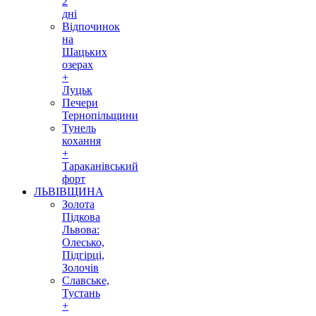
2
дні
Відпочинок
на
Шацьких
озерах
+
Луцьк
Печери
Тернопільщини
Тунель
кохання
+
Тараканівський
форт
ЛЬВІВЩИНА
Золота
Підкова
Львова:
Олесько,
Підгірці,
Золочів
Славське,
Тустань
+