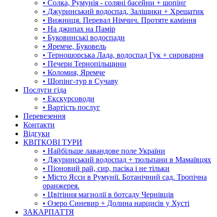
• Солка, Румунія - соляні басейни + шопінг
• Джуринський водоспад, Заліщики + Хрещатик
• Вижниця. Перевал Німчич. Протяте каміння
• На джипах на Памір
• Буковинські водоспади
• Яремче, Буковель
• Терношорська Лада, водоспад Гук + сироварня
• Печери Тернопільщини
• Коломия, Яремче
• Шопінг-тур в Сучаву
Послуги гіда
• Екскурсоводи
• Вартість послуг
Перевезення
Контакти
Відгуки
КВІТКОВІ ТУРИ
• Найбільше лавандове поле України
• Джуринський водоспад + тюльпани в Мамаївцях
• Піоновий рай, сир, пасіка і не тільки
• Місто Ясси в Румунії. Ботанічний сад. Тропічна
оранжерея.
• Цвітіння магнолії в ботсаду Чернівців
• Озеро Синевир + Долина нарцисів у Хусті
ЗАКАРПАТТЯ