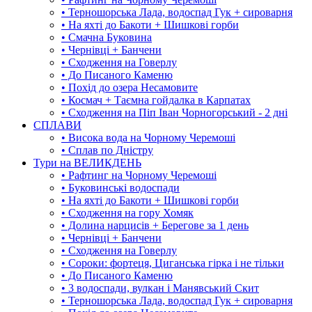
• Терношорська Лада, водоспад Гук + сироварня
• На яхті до Бакоти + Шишкові горби
• Смачна Буковина
• Чернівці + Банчени
• Сходження на Говерлу
• До Писаного Каменю
• Похід до озера Несамовите
• Космач + Таємна гойдалка в Карпатах
• Сходження на Піп Іван Чорногорський - 2 дні
СПЛАВИ
• Висока вода на Чорному Черемоші
• Сплав по Дністру
Тури на ВЕЛИКДЕНЬ
• Рафтинг на Чорному Черемоші
• Буковинські водоспади
• На яхті до Бакоти + Шишкові горби
• Сходження на гору Хомяк
• Долина нарцисів + Берегове за 1 день
• Чернівці + Банчени
• Сходження на Говерлу
• Сороки: фортеця, Циганська гірка і не тільки
• До Писаного Каменю
• 3 водоспади, вулкан і Манявський Скит
• Терношорська Лада, водоспад Гук + сироварня