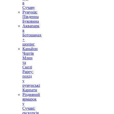
в
Сучаву
Румунія:
Південна
Буковина
Аквапарк
в
Ботошанах
+
шопінг
Каньйон
Чортів
Млин
та
Скелі
Рареу:
похід
у
румунські
Карпати
Різдвяний
ярмарок
у
Сучаві:
екскурсія