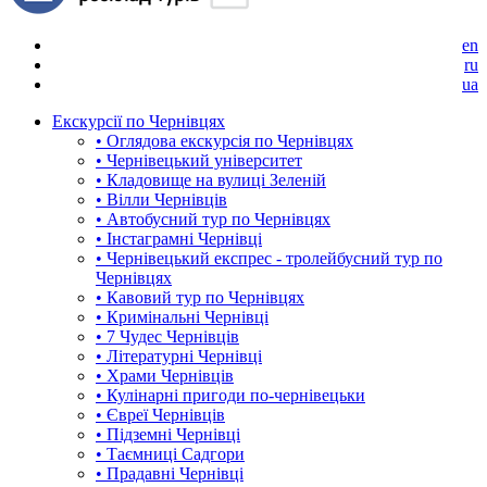
en
ru
ua
Екскурсії по Чернівцях
• Оглядова екскурсія по Чернівцях
• Чернівецький університет
• Кладовище на вулиці Зеленій
• Вілли Чернівців
• Автобусний тур по Чернівцях
• Інстаграмні Чернівці
• Чернівецький експрес - тролейбусний тур по
Чернівцях
• Кавовий тур по Чернівцях
• Кримінальні Чернівці
• 7 Чудес Чернівців
• Літературні Чернівці
• Храми Чернівців
• Кулінарні пригоди по-чернівецьки
• Євреї Чернівців
• Підземні Чернівці
• Таємниці Садгори
• Прадавні Чернівці