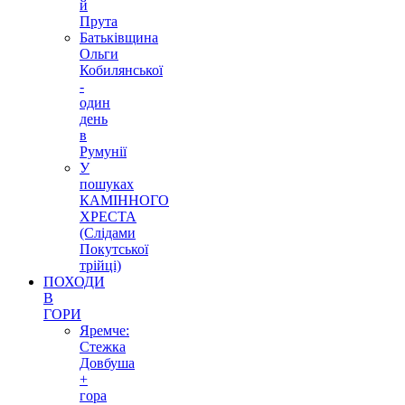
й
Прута
Батьківщина
Ольги
Кобилянської
-
один
день
в
Румунії
У
пошуках
КАМІННОГО
ХРЕСТА
(Слідами
Покутської
трійці)
ПОХОДИ
В
ГОРИ
Яремче:
Стежка
Довбуша
+
гора