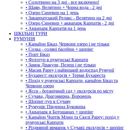
• Солотвино на 3 дні - все включено!
• Шаян, Велятино + Чорна вода - 2 дні
• Озеро Синевир на 1 день
• Закарпатський Релакс - Велятино на 2 дні
• Озеро Синевир + аквапарк Карпатія - 2 дні
• Аквапарк Карпатія на 1 день
ШКІЛЬНІ ТУРИ
РУМУНІЯ
• Каньйон Біказ, Червоне озеро і не тільки
• Солка - соляні басейни + шопінг
• Порт Біказ
• Фототур в румунські Карпати
• Замок Дракули, Пелеш і не тільки
• Масив Рареу і найвищий водоспад Румунії
• Бухарест: екскурсія + Терми Бухареста
• Похід у румунські Карпати, каньйон Біказ та
Червоне озеро
• Ясси - ботанічний сад + екскурсія по місту
• Сучава, Драгомирна, Воронець
• Шопінг-тур в Сучаву
• Румунія: Південна Буковина
• Аквапарк в Ботошанах + шопінг
• Каньйон Чортів Млин та Скелі Рареу: похід у
румунські Карпати
• Різдвяний ярмарок у Сучаві: екскурсія + шопінг