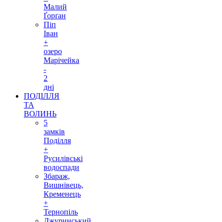
Малий
Ґорґан
Піп
Іван
+
озеро
Марічейка
-
2
дні
ПОДІЛЛЯ
ТА
ВОЛИНЬ
5
замків
Поділля
+
Русилівські
водоспади
Збараж,
Вишнівець,
Кременець
+
Тернопіль
Джуринський