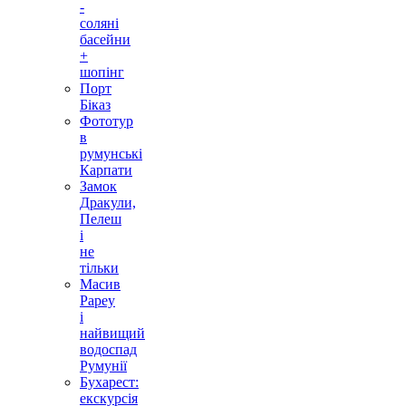
-
соляні
басейни
+
шопінг
Порт
Біказ
Фототур
в
румунські
Карпати
Замок
Дракули,
Пелеш
і
не
тільки
Масив
Рареу
і
найвищий
водоспад
Румунії
Бухарест:
екскурсія