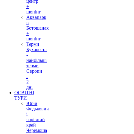
центр
+
шопінг
Аквапарк
в
Ботошанах
+
шопінг
Терми
Бухареста
-
найбільші
терми
Європи
-
2
дні
ОСВІТНІ
ТУРИ
Юрій
Федькович
і
чарівний
край
Черемоша