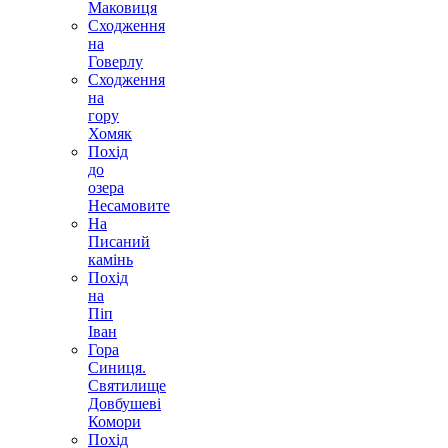
Маковиця
Сходження
на
Говерлу
Сходження
на
гору
Хомяк
Похід
до
озера
Несамовите
На
Писаний
камінь
Похід
на
Піп
Іван
Гора
Синиця.
Святилище
Довбушеві
Комори
Похід