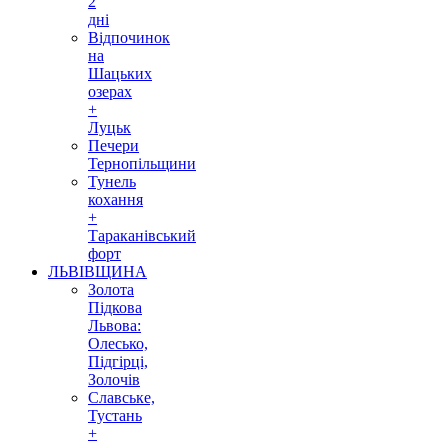
2
дні
Відпочинок
на
Шацьких
озерах
+
Луцьк
Печери
Тернопільщини
Тунель
кохання
+
Тараканівський
форт
ЛЬВІВЩИНА
Золота
Підкова
Львова:
Олесько,
Підгірці,
Золочів
Славське,
Тустань
+