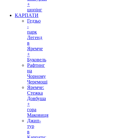
+
шопінг
КАРПАТИ
Гедзьо
-
парк
Легенд
в
Яремче
+
Буковель
Рафтинг
на
Чорному
Черемоші
Яремче:
Стежка
Довбуша
+
гора
Маковиця
Джип-
тур
в
Карпати: