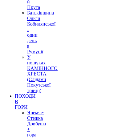
й
Прута
Батьківщина
Ольги
Кобилянської
-
один
день
в
Румунії
У
пошуках
КАМІННОГО
ХРЕСТА
(Слідами
Покутської
трійці)
ПОХОДИ
В
ГОРИ
Яремче:
Стежка
Довбуша
+
гора