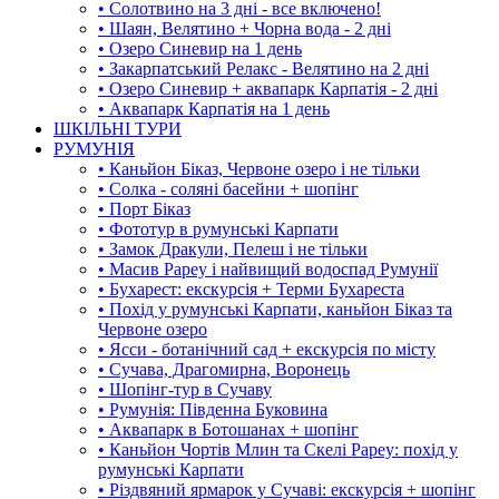
• Солотвино на 3 дні - все включено!
• Шаян, Велятино + Чорна вода - 2 дні
• Озеро Синевир на 1 день
• Закарпатський Релакс - Велятино на 2 дні
• Озеро Синевир + аквапарк Карпатія - 2 дні
• Аквапарк Карпатія на 1 день
ШКІЛЬНІ ТУРИ
РУМУНІЯ
• Каньйон Біказ, Червоне озеро і не тільки
• Солка - соляні басейни + шопінг
• Порт Біказ
• Фототур в румунські Карпати
• Замок Дракули, Пелеш і не тільки
• Масив Рареу і найвищий водоспад Румунії
• Бухарест: екскурсія + Терми Бухареста
• Похід у румунські Карпати, каньйон Біказ та
Червоне озеро
• Ясси - ботанічний сад + екскурсія по місту
• Сучава, Драгомирна, Воронець
• Шопінг-тур в Сучаву
• Румунія: Південна Буковина
• Аквапарк в Ботошанах + шопінг
• Каньйон Чортів Млин та Скелі Рареу: похід у
румунські Карпати
• Різдвяний ярмарок у Сучаві: екскурсія + шопінг