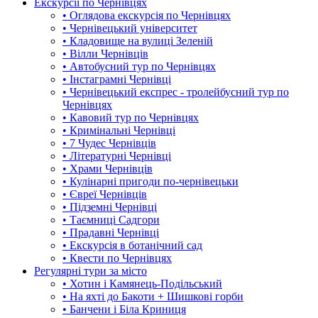
Екскурсії по Чернівцях
• Оглядова екскурсія по Чернівцях
• Чернівецький університет
• Кладовище на вулиці Зеленій
• Вілли Чернівців
• Автобусний тур по Чернівцях
• Інстаграмні Чернівці
• Чернівецький експрес - тролейбусний тур по
Чернівцях
• Кавовий тур по Чернівцях
• Кримінальні Чернівці
• 7 Чудес Чернівців
• Літературні Чернівці
• Храми Чернівців
• Кулінарні пригоди по-чернівецьки
• Євреї Чернівців
• Підземні Чернівці
• Таємниці Садгори
• Прадавні Чернівці
• Екскурсія в ботанічний сад
• Квести по Чернівцях
Регулярні тури за місто
• Хотин і Камянець-Подільський
• На яхті до Бакоти + Шишкові горби
• Банчени і Біла Криниця