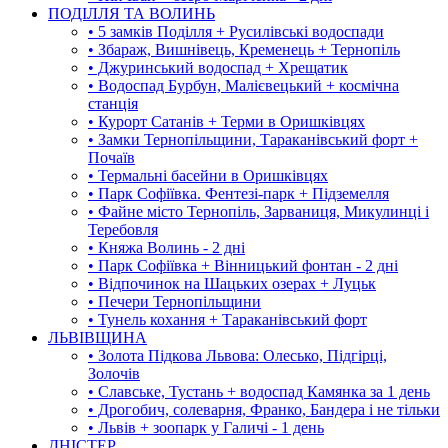
ПОДІЛЛЯ ТА ВОЛИНЬ
• 5 замків Поділля + Русилівські водоспади
• Збараж, Вишнівець, Кременець + Тернопіль
• Джуринський водоспад + Хрещатик
• Водоспад Бурбун, Малієвецький + космічна
станція
• Курорт Сатанів + Терми в Оришківцях
• Замки Тернопільщини, Тараканівський форт +
Почаїв
• Термальні басейни в Оришківцях
• Парк Софіївка. Фентезі-парк + Підземелля
• Файне місто Тернопіль, Зарваниця, Микулинці і
Теребовля
• Княжа Волинь - 2 дні
• Парк Софіївка + Вінницький фонтан - 2 дні
• Відпочинок на Шацьких озерах + Луцьк
• Печери Тернопільщини
• Тунель кохання + Тараканівський форт
ЛЬВІВЩИНА
• Золота Підкова Львова: Олесько, Підгірці,
Золочів
• Славське, Тустань + водоспад Камянка за 1 день
• Дрогобич, солеварня, Франко, Бандера і не тільки
• Львів + зоопарк у Галичі - 1 день
ДНІСТЕР