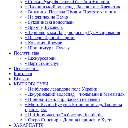
• Солка, Румунія - соляні басейни + шопінг
• Джуринський водоспад, Заліщики + Хрещатик
• Вижниця. Перевал Німчич. Протяте каміння
• На джипах на Памір
• Буковинські водоспади
• Яремче, Буковель
• Терношорська Лада, водоспад Гук + сироварня
• Печери Тернопільщини
• Коломия, Яремче
• Шопінг-тур в Сучаву
Послуги гіда
• Екскурсоводи
• Вартість послуг
Перевезення
Контакти
Відгуки
КВІТКОВІ ТУРИ
• Найбільше лавандове поле України
• Джуринський водоспад + тюльпани в Мамаївцях
• Піоновий рай, сир, пасіка і не тільки
• Місто Ясси в Румунії. Ботанічний сад. Тропічна
оранжерея.
• Цвітіння магнолії в ботсаду Чернівців
• Озеро Синевир + Долина нарцисів у Хусті
ЗАКАРПАТТЯ