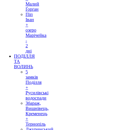
Малий
Ґорґан
Піп
Іван
+
озеро
Марічейка
-
2
дні
ПОДІЛЛЯ
ТА
ВОЛИНЬ
5
замків
Поділля
+
Русилівські
водоспади
Збараж,
Вишнівець,
Кременець
+
Тернопіль
Джуринський