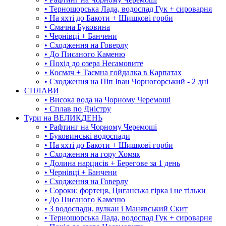
• Терношорська Лада, водоспад Гук + сироварня
• На яхті до Бакоти + Шишкові горби
• Смачна Буковина
• Чернівці + Банчени
• Сходження на Говерлу
• До Писаного Каменю
• Похід до озера Несамовите
• Космач + Таємна гойдалка в Карпатах
• Сходження на Піп Іван Чорногорський - 2 дні
СПЛАВИ
• Висока вода на Чорному Черемоші
• Сплав по Дністру
Тури на ВЕЛИКДЕНЬ
• Рафтинг на Чорному Черемоші
• Буковинські водоспади
• На яхті до Бакоти + Шишкові горби
• Сходження на гору Хомяк
• Долина нарцисів + Берегове за 1 день
• Чернівці + Банчени
• Сходження на Говерлу
• Сороки: фортеця, Циганська гірка і не тільки
• До Писаного Каменю
• 3 водоспади, вулкан і Манявський Скит
• Терношорська Лада, водоспад Гук + сироварня