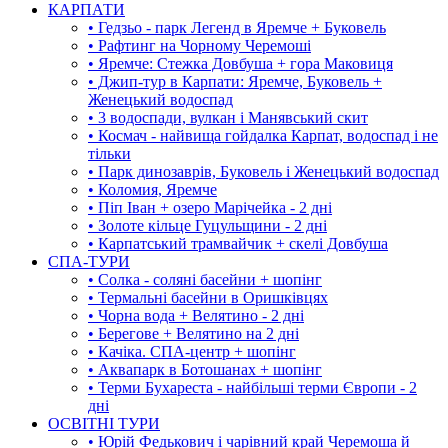
КАРПАТИ
• Гедзьо - парк Легенд в Яремче + Буковель
• Рафтинг на Чорному Черемоші
• Яремче: Стежка Довбуша + гора Маковиця
• Джип-тур в Карпати: Яремче, Буковель +
Женецький водоспад
• 3 водоспади, вулкан і Манявський скит
• Космач - найвища гойдалка Карпат, водоспад і не
тільки
• Парк динозаврів, Буковель і Женецький водоспад
• Коломия, Яремче
• Піп Іван + озеро Марічейка - 2 дні
• Золоте кільце Гуцульщини - 2 дні
• Карпатський трамвайчик + скелі Довбуша
СПА-ТУРИ
• Солка - соляні басейни + шопінг
• Термальні басейни в Оришківцях
• Чорна вода + Велятино - 2 дні
• Берегове + Велятино на 2 дні
• Качіка. СПА-центр + шопінг
• Аквапарк в Ботошанах + шопінг
• Терми Бухареста - найбільші терми Європи - 2
дні
ОСВІТНІ ТУРИ
• Юрій Федькович і чарівний край Черемоша й