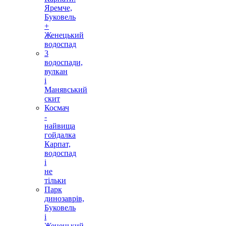
Яремче,
Буковель
+
Женецький
водоспад
3
водоспади,
вулкан
і
Манявський
скит
Космач
-
найвища
гойдалка
Карпат,
водоспад
і
не
тільки
Парк
динозаврів,
Буковель
і
Женецький