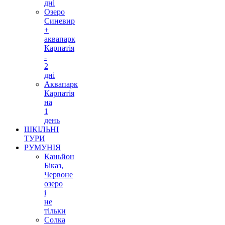
дні
Озеро
Синевир
+
аквапарк
Карпатія
-
2
дні
Аквапарк
Карпатія
на
1
день
ШКІЛЬНІ
ТУРИ
РУМУНІЯ
Каньйон
Біказ,
Червоне
озеро
і
не
тільки
Солка