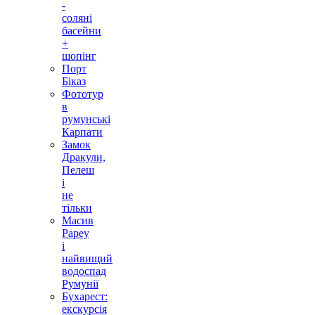
-
соляні
басейни
+
шопінг
Порт
Біказ
Фототур
в
румунські
Карпати
Замок
Дракули,
Пелеш
і
не
тільки
Масив
Рареу
і
найвищий
водоспад
Румунії
Бухарест:
екскурсія