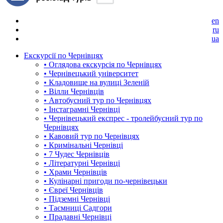
en
ru
ua
Екскурсії по Чернівцях
• Оглядова екскурсія по Чернівцях
• Чернівецький університет
• Кладовище на вулиці Зеленій
• Вілли Чернівців
• Автобусний тур по Чернівцях
• Інстаграмні Чернівці
• Чернівецький експрес - тролейбусний тур по
Чернівцях
• Кавовий тур по Чернівцях
• Кримінальні Чернівці
• 7 Чудес Чернівців
• Літературні Чернівці
• Храми Чернівців
• Кулінарні пригоди по-чернівецьки
• Євреї Чернівців
• Підземні Чернівці
• Таємниці Садгори
• Прадавні Чернівці