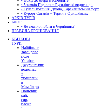
• Похід до озера Несамовите
• 5 замків Поділля + Русилівські водоспади
• Тунель кохання, Дубно, Тараканівський форт
• Курорт Сатанів + Терми в Оришківцях
АРХІВ ТУРІВ
БЛОГ
• Де смачно поїсти в Чернівцях?
ПРАВИЛА БРОНЮВАННЯ
КВІТКОВІ
ТУРИ
Найбільше
лавандове
поле
України
Джуринський
водоспад
+
тюльпани
в
Мамаївцях
Піоновий
рай,
сир,
пасіка