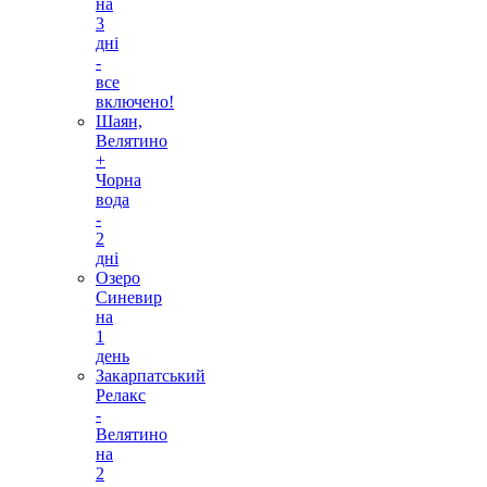
на
3
дні
-
все
включено!
Шаян,
Велятино
+
Чорна
вода
-
2
дні
Озеро
Синевир
на
1
день
Закарпатський
Релакс
-
Велятино
на
2