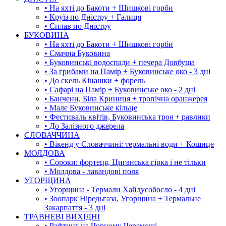
• На яхті до Бакоти + Шишкові горби
• Круїз по Дністру + Галиця
• Сплав по Дністру
БУКОВИНА
• На яхті до Бакоти + Шишкові горби
• Смачна Буковина
• Буковинські водоспади + печера Довбуша
• За грибами на Памір + Буковинське око - 3 дні
• До скель Кінашки + форель
• Сафарі на Памір + Буковинське око - 2 дні
• Банчени, Біла Криниця + тропічна оранжерея
• Мале Буковинське кільце
• Фестиваль квітів, Буковинська троя + равлики
• До Залізного джерела
СЛОВАЧЧИНА
• Вікенд у Словаччині: термальні води + Кошице
МОЛДОВА
• Сороки: фортеця, Циганська гірка і не тільки
• Молдова - лавандові поля
УГОРЩИНА
• Угорщина - Термали Хайдусобосло - 4 дні
• Зоопарк Ніредьгаза, Угорщина + Термальне
Закарпаття - 3 дні
ТРАВНЕВІ ВИХІДНІ
• Рафтинг на Чорному Черемоші