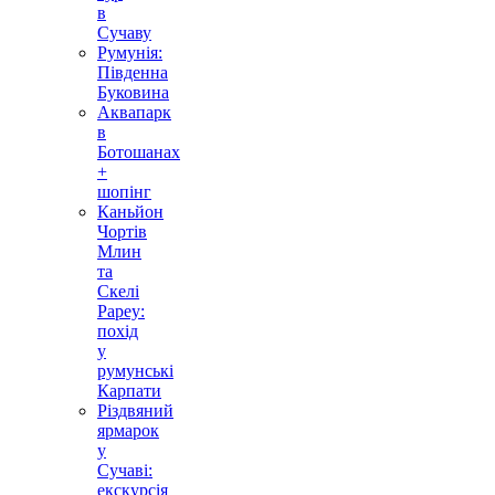
в
Сучаву
Румунія:
Південна
Буковина
Аквапарк
в
Ботошанах
+
шопінг
Каньйон
Чортів
Млин
та
Скелі
Рареу:
похід
у
румунські
Карпати
Різдвяний
ярмарок
у
Сучаві:
екскурсія