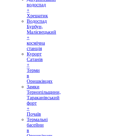
водоспад
+
Хрещатик
Водоспад
Бурбун,
Малієвецький
+
космічна
станція
Курорт
Сатанів
+
Терми
в
Оришківцях
Замки
Тернопільщини,
Тараканівський
форт
+
Почаїв
Термальні
басейни
в
Оришківцях