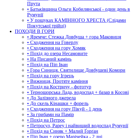
Прута
• Батьківщина Ольги Кобилянської - один день в
Румунії
• У пошуках КАМІННОГО ХРЕСТА (Слідами
Покутської трійці)
ПОХОДИ В ГОРИ
• Яремче: Стежка Довбуша + гора Маковиця
• Сходження на Говерлу
• Сходження на гору Хомяк
• Похід до озера Несамовите
• На Писаний камінь
• Похід на Піп Іван
• Гора Синиця. Святилище Довбушеві Комори
• Похід на гору Ігрець
• Вижниця, Протяте каміння
• Похід на Костричу - фототур
• Терношорська Лада, водоспад + базар в Косові
• До Залізного джерела
• До скель Кінашки + форель
• Сходження на гору Пікуй - 1 день
• За грибами на Памір
• Похід на Петрос
• Петросул, Рареу і найвищий водоспад Румунії
• Похід на Синяк + Малий Ґорґан
• Піп Іван + озеро Марічейка - 2 дні