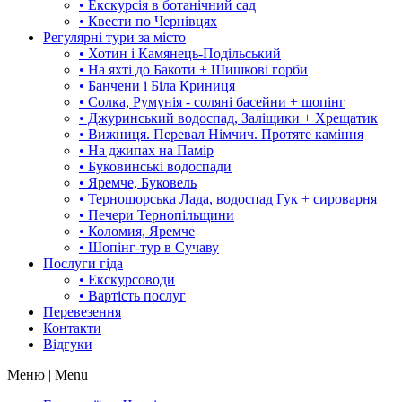
• Екскурсія в ботанічний сад
• Квести по Чернівцях
Регулярні тури за місто
• Хотин і Камянець-Подільський
• На яхті до Бакоти + Шишкові горби
• Банчени і Біла Криниця
• Солка, Румунія - соляні басейни + шопінг
• Джуринський водоспад, Заліщики + Хрещатик
• Вижниця. Перевал Німчич. Протяте каміння
• На джипах на Памір
• Буковинські водоспади
• Яремче, Буковель
• Терношорська Лада, водоспад Гук + сироварня
• Печери Тернопільщини
• Коломия, Яремче
• Шопінг-тур в Сучаву
Послуги гіда
• Екскурсоводи
• Вартість послуг
Перевезення
Контакти
Відгуки
Меню | Menu