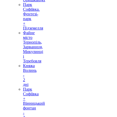
Парк
Софіївка.
Фентезі-
парк
+
Підземелля
Файне
місто
Тернопіль,
Зарваниця,
Микулинці
і
Теребовля
Княжа
Волинь
-
2
дні
Парк
Софіївка
+
Вінницький
фонтан
-