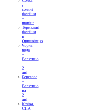
Солка
-
соляні
басейни
+
шопінг
Термальні
басейни
в
Оришківцях
Чорна
вода
+
Велятино
-
2
дні
Берегове
+
Велятино
на
2
дні
Качіка.
СПА-