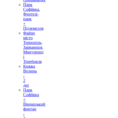
Парк
Софіївка.
Фентезі-
парк
+
Підземелля
Файне
місто
Тернопіль,
Зарваниця,
Микулинці
і
Теребовля
Княжа
Волинь
-
2
дні
Парк
Софіївка
+
Вінницький
фонтан
-