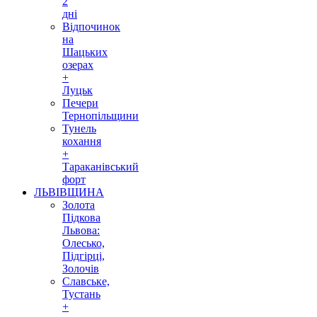
2
дні
Відпочинок
на
Шацьких
озерах
+
Луцьк
Печери
Тернопільщини
Тунель
кохання
+
Тараканівський
форт
ЛЬВІВЩИНА
Золота
Підкова
Львова:
Олесько,
Підгірці,
Золочів
Славське,
Тустань
+