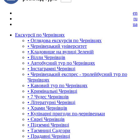
en
ru
ua
Екскурсії по Чернівцях
• Оглядова екскурсія по Чернівцях
• Чернівецький університет
• Кладовище на вулиці Зеленій
• Вілли Чернівців
• Автобусний тур по Чернівцях
• Інстаграмні Чернівці
• Чернівецький експрес - тролейбусний тур по
Чернівцях
• Кавовий тур по Чернівцях
• Кримінальні Чернівці
• 7 Чудес Чернівців
• Літературні Чернівці
• Храми Чернівців
• Кулінарні пригоди по-чернівецьки
• Євреї Чернівців
• Підземні Чернівці
• Таємниці Садгори
• Прадавні Чернівці