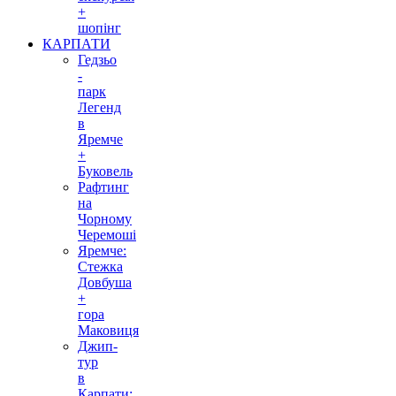
+
шопінг
КАРПАТИ
Гедзьо
-
парк
Легенд
в
Яремче
+
Буковель
Рафтинг
на
Чорному
Черемоші
Яремче:
Стежка
Довбуша
+
гора
Маковиця
Джип-
тур
в
Карпати: