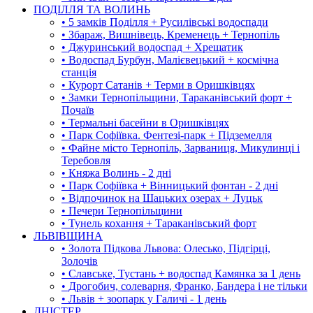
ПОДІЛЛЯ ТА ВОЛИНЬ
• 5 замків Поділля + Русилівські водоспади
• Збараж, Вишнівець, Кременець + Тернопіль
• Джуринський водоспад + Хрещатик
• Водоспад Бурбун, Малієвецький + космічна
станція
• Курорт Сатанів + Терми в Оришківцях
• Замки Тернопільщини, Тараканівський форт +
Почаїв
• Термальні басейни в Оришківцях
• Парк Софіївка. Фентезі-парк + Підземелля
• Файне місто Тернопіль, Зарваниця, Микулинці і
Теребовля
• Княжа Волинь - 2 дні
• Парк Софіївка + Вінницький фонтан - 2 дні
• Відпочинок на Шацьких озерах + Луцьк
• Печери Тернопільщини
• Тунель кохання + Тараканівський форт
ЛЬВІВЩИНА
• Золота Підкова Львова: Олесько, Підгірці,
Золочів
• Славське, Тустань + водоспад Камянка за 1 день
• Дрогобич, солеварня, Франко, Бандера і не тільки
• Львів + зоопарк у Галичі - 1 день
ДНІСТЕР