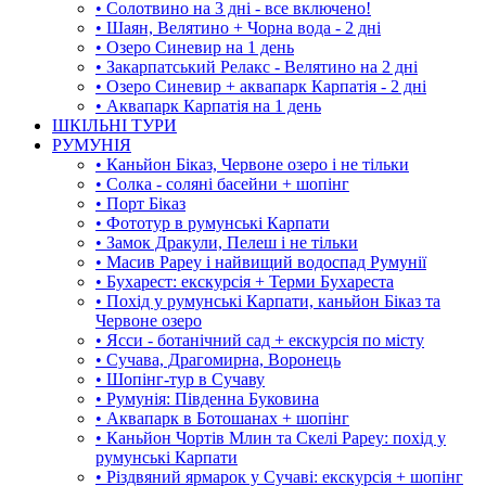
• Солотвино на 3 дні - все включено!
• Шаян, Велятино + Чорна вода - 2 дні
• Озеро Синевир на 1 день
• Закарпатський Релакс - Велятино на 2 дні
• Озеро Синевир + аквапарк Карпатія - 2 дні
• Аквапарк Карпатія на 1 день
ШКІЛЬНІ ТУРИ
РУМУНІЯ
• Каньйон Біказ, Червоне озеро і не тільки
• Солка - соляні басейни + шопінг
• Порт Біказ
• Фототур в румунські Карпати
• Замок Дракули, Пелеш і не тільки
• Масив Рареу і найвищий водоспад Румунії
• Бухарест: екскурсія + Терми Бухареста
• Похід у румунські Карпати, каньйон Біказ та
Червоне озеро
• Ясси - ботанічний сад + екскурсія по місту
• Сучава, Драгомирна, Воронець
• Шопінг-тур в Сучаву
• Румунія: Південна Буковина
• Аквапарк в Ботошанах + шопінг
• Каньйон Чортів Млин та Скелі Рареу: похід у
румунські Карпати
• Різдвяний ярмарок у Сучаві: екскурсія + шопінг