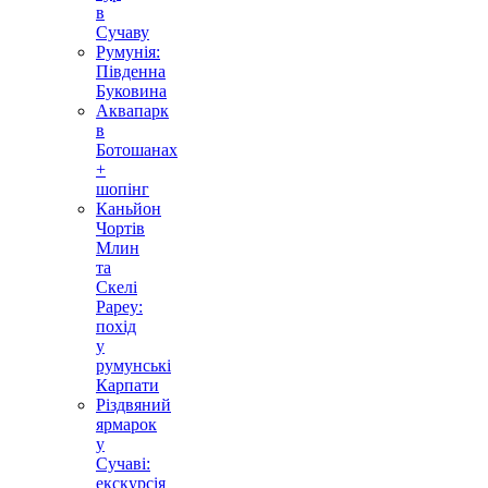
в
Сучаву
Румунія:
Південна
Буковина
Аквапарк
в
Ботошанах
+
шопінг
Каньйон
Чортів
Млин
та
Скелі
Рареу:
похід
у
румунські
Карпати
Різдвяний
ярмарок
у
Сучаві:
екскурсія