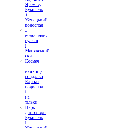
Яремче,
Буковель
+
Женецький
водоспад
3
водоспади,
вулкан
і
Манявський
скит
Космач
-
найвища
гойдалка
Карпат,
водоспад
і
не
тільки
Парк
динозаврів,
Буковель
і
Женецький