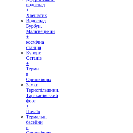
водоспад
+
Хрещатик
Водоспад
Бурбун,
Малієвецький
+
космічна
станція
Курорт
Сатанів
+
Терми
в
Оришківцях
Замки
Тернопільщини,
Тараканівський
форт
+
Почаїв
Термальні
басейни
в
Оришківцях