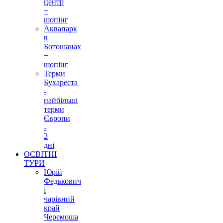
центр
+
шопінг
Аквапарк
в
Ботошанах
+
шопінг
Терми
Бухареста
-
найбільші
терми
Європи
-
2
дні
ОСВІТНІ
ТУРИ
Юрій
Федькович
і
чарівний
край
Черемоша