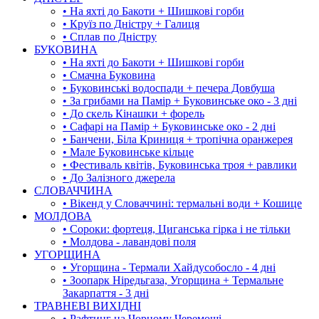
• На яхті до Бакоти + Шишкові горби
• Круїз по Дністру + Галиця
• Сплав по Дністру
БУКОВИНА
• На яхті до Бакоти + Шишкові горби
• Смачна Буковина
• Буковинські водоспади + печера Довбуша
• За грибами на Памір + Буковинське око - 3 дні
• До скель Кінашки + форель
• Сафарі на Памір + Буковинське око - 2 дні
• Банчени, Біла Криниця + тропічна оранжерея
• Мале Буковинське кільце
• Фестиваль квітів, Буковинська троя + равлики
• До Залізного джерела
СЛОВАЧЧИНА
• Вікенд у Словаччині: термальні води + Кошице
МОЛДОВА
• Сороки: фортеця, Циганська гірка і не тільки
• Молдова - лавандові поля
УГОРЩИНА
• Угорщина - Термали Хайдусобосло - 4 дні
• Зоопарк Ніредьгаза, Угорщина + Термальне
Закарпаття - 3 дні
ТРАВНЕВІ ВИХІДНІ
• Рафтинг на Чорному Черемоші