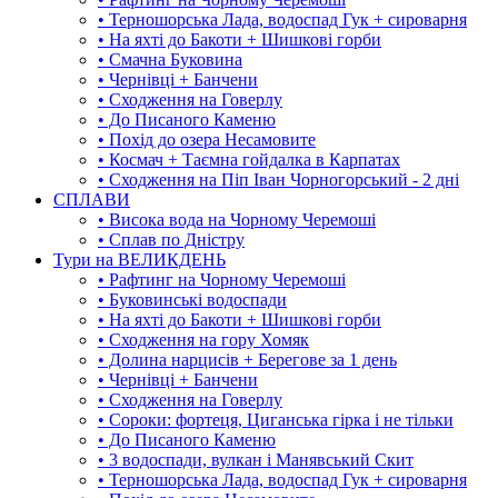
• Терношорська Лада, водоспад Гук + сироварня
• На яхті до Бакоти + Шишкові горби
• Смачна Буковина
• Чернівці + Банчени
• Сходження на Говерлу
• До Писаного Каменю
• Похід до озера Несамовите
• Космач + Таємна гойдалка в Карпатах
• Сходження на Піп Іван Чорногорський - 2 дні
СПЛАВИ
• Висока вода на Чорному Черемоші
• Сплав по Дністру
Тури на ВЕЛИКДЕНЬ
• Рафтинг на Чорному Черемоші
• Буковинські водоспади
• На яхті до Бакоти + Шишкові горби
• Сходження на гору Хомяк
• Долина нарцисів + Берегове за 1 день
• Чернівці + Банчени
• Сходження на Говерлу
• Сороки: фортеця, Циганська гірка і не тільки
• До Писаного Каменю
• 3 водоспади, вулкан і Манявський Скит
• Терношорська Лада, водоспад Гук + сироварня