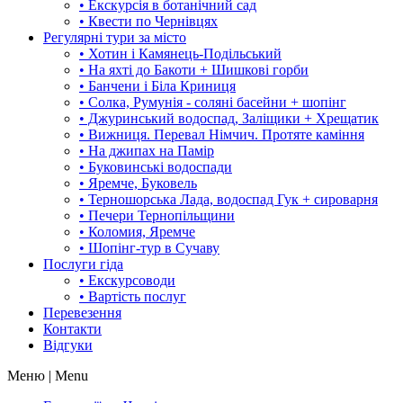
• Екскурсія в ботанічний сад
• Квести по Чернівцях
Регулярні тури за місто
• Хотин і Камянець-Подільський
• На яхті до Бакоти + Шишкові горби
• Банчени і Біла Криниця
• Солка, Румунія - соляні басейни + шопінг
• Джуринський водоспад, Заліщики + Хрещатик
• Вижниця. Перевал Німчич. Протяте каміння
• На джипах на Памір
• Буковинські водоспади
• Яремче, Буковель
• Терношорська Лада, водоспад Гук + сироварня
• Печери Тернопільщини
• Коломия, Яремче
• Шопінг-тур в Сучаву
Послуги гіда
• Екскурсоводи
• Вартість послуг
Перевезення
Контакти
Відгуки
Меню | Menu