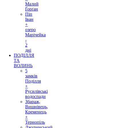
Малий
Ґорґан
Піп
Іван
+
озеро
Марічейка
-
2
дні
ПОДІЛЛЯ
ТА
ВОЛИНЬ
5
замків
Поділля
+
Русилівські
водоспади
Збараж,
Вишнівець,
Кременець
+
Тернопіль
Джуринський