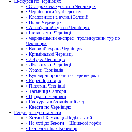
Екскурсії по Чернівцях
• Оглядова екскурсія по Чернівцях
• Чернівецький університет
• Кладовище на вулиці Зеленій
• Вілли Чернівців
• Автобусний тур по Чернівцях
• Інстаграмні Чернівці
• Чернівецький експрес - тролейбусний тур по
Чернівцях
• Кавовий тур по Чернівцях
• Кримінальні Чернівці
• 7 Чудес Чернівців
• Літературні Чернівці
• Храми Чернівців
• Кулінарні пригоди по-чернівецьки
• Євреї Чернівців
• Підземні Чернівці
• Таємниці Садгори
• Прадавні Чернівці
• Екскурсія в ботанічний сад
• Квести по Чернівцях
Регулярні тури за місто
• Хотин і Камянець-Подільський
• На яхті до Бакоти + Шишкові горби
• Банчени і Біла Криниця