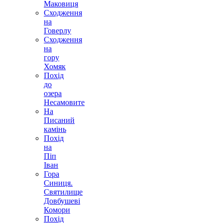
Маковиця
Сходження
на
Говерлу
Сходження
на
гору
Хомяк
Похід
до
озера
Несамовите
На
Писаний
камінь
Похід
на
Піп
Іван
Гора
Синиця.
Святилище
Довбушеві
Комори
Похід