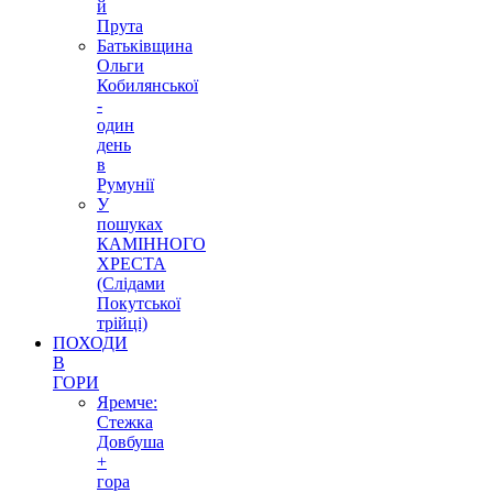
й
Прута
Батьківщина
Ольги
Кобилянської
-
один
день
в
Румунії
У
пошуках
КАМІННОГО
ХРЕСТА
(Слідами
Покутської
трійці)
ПОХОДИ
В
ГОРИ
Яремче:
Стежка
Довбуша
+
гора