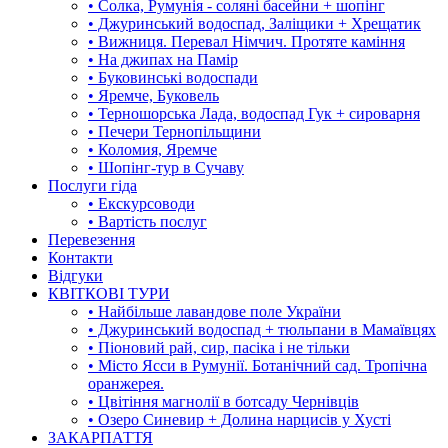
• Солка, Румунія - соляні басейни + шопінг
• Джуринський водоспад, Заліщики + Хрещатик
• Вижниця. Перевал Німчич. Протяте каміння
• На джипах на Памір
• Буковинські водоспади
• Яремче, Буковель
• Терношорська Лада, водоспад Гук + сироварня
• Печери Тернопільщини
• Коломия, Яремче
• Шопінг-тур в Сучаву
Послуги гіда
• Екскурсоводи
• Вартість послуг
Перевезення
Контакти
Відгуки
КВІТКОВІ ТУРИ
• Найбільше лавандове поле України
• Джуринський водоспад + тюльпани в Мамаївцях
• Піоновий рай, сир, пасіка і не тільки
• Місто Ясси в Румунії. Ботанічний сад. Тропічна
оранжерея.
• Цвітіння магнолії в ботсаду Чернівців
• Озеро Синевир + Долина нарцисів у Хусті
ЗАКАРПАТТЯ