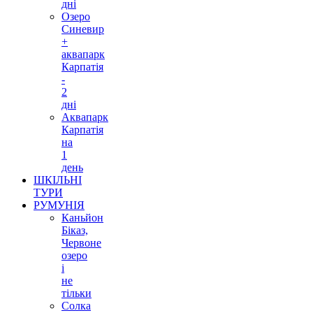
дні
Озеро
Синевир
+
аквапарк
Карпатія
-
2
дні
Аквапарк
Карпатія
на
1
день
ШКІЛЬНІ
ТУРИ
РУМУНІЯ
Каньйон
Біказ,
Червоне
озеро
і
не
тільки
Солка