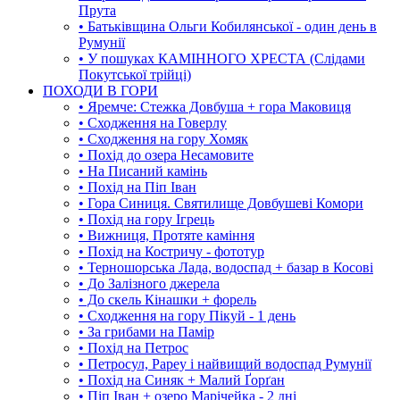
Прута
• Батьківщина Ольги Кобилянської - один день в
Румунії
• У пошуках КАМІННОГО ХРЕСТА (Слідами
Покутської трійці)
ПОХОДИ В ГОРИ
• Яремче: Стежка Довбуша + гора Маковиця
• Сходження на Говерлу
• Сходження на гору Хомяк
• Похід до озера Несамовите
• На Писаний камінь
• Похід на Піп Іван
• Гора Синиця. Святилище Довбушеві Комори
• Похід на гору Ігрець
• Вижниця, Протяте каміння
• Похід на Костричу - фототур
• Терношорська Лада, водоспад + базар в Косові
• До Залізного джерела
• До скель Кінашки + форель
• Сходження на гору Пікуй - 1 день
• За грибами на Памір
• Похід на Петрос
• Петросул, Рареу і найвищий водоспад Румунії
• Похід на Синяк + Малий Ґорґан
• Піп Іван + озеро Марічейка - 2 дні