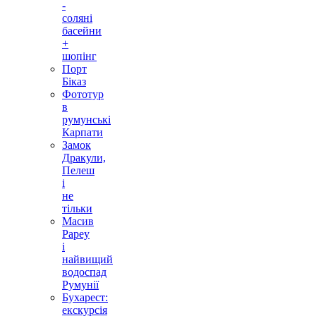
-
соляні
басейни
+
шопінг
Порт
Біказ
Фототур
в
румунські
Карпати
Замок
Дракули,
Пелеш
і
не
тільки
Масив
Рареу
і
найвищий
водоспад
Румунії
Бухарест:
екскурсія