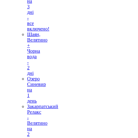
на
3
дні
-
все
включено!
Шаян,
Велятино
+
Чорна
вода
-
2
дні
Озеро
Синевир
на
1
день
Закарпатський
Релакс
-
Велятино
на
2