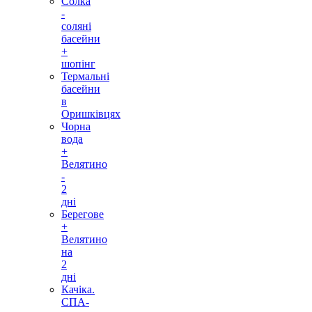
Солка
-
соляні
басейни
+
шопінг
Термальні
басейни
в
Оришківцях
Чорна
вода
+
Велятино
-
2
дні
Берегове
+
Велятино
на
2
дні
Качіка.
СПА-