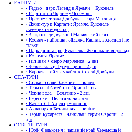
КАРПАТИ
• Гедзьо - парк Легенд в Яремче + Буковель
• Рафтинг на Чорному Черемоші
• Яремче: Стежка Довбуша + гора Маковиця
• Джип-тур в Карпати: Яремче, Буковель +
Женецький водоспад
• 3 водоспади, вулкан і Манявський скит
• Космач - найвища гойдалка Карпат, водоспад і не
тільки
• Парк динозаврів, Буковель і Женецький водоспад
• Коломия, Яремче
• Піп Іван + озеро Марічейка - 2 дні
• Золоте кільце Гуцульщини - 2 дні
• Карпатський трамвайчик + скелі Довбуша
СПА-ТУРИ
• Солка - соляні басейни + шопінг
• Термальні басейни в Оришківцях
• Чорна вода + Велятино - 2 дні
• Берегове + Велятино на 2 дні
• Качіка. СПА-центр + шопінг
• Аквапарк в Ботошанах + шопінг
• Терми Бухареста - найбільші терми Європи - 2
дні
ОСВІТНІ ТУРИ
• Юрій Федькович і чарівний край Черемоша й