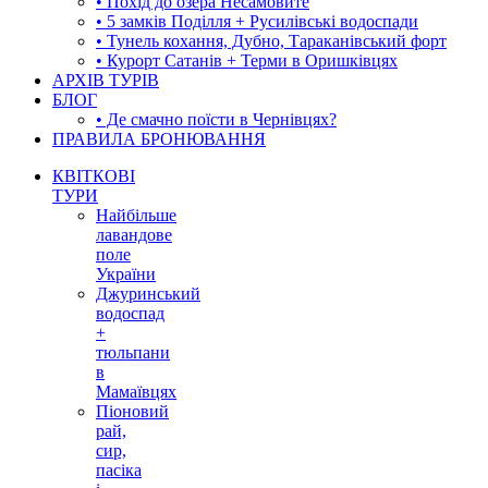
• Похід до озера Несамовите
• 5 замків Поділля + Русилівські водоспади
• Тунель кохання, Дубно, Тараканівський форт
• Курорт Сатанів + Терми в Оришківцях
АРХІВ ТУРІВ
БЛОГ
• Де смачно поїсти в Чернівцях?
ПРАВИЛА БРОНЮВАННЯ
КВІТКОВІ
ТУРИ
Найбільше
лавандове
поле
України
Джуринський
водоспад
+
тюльпани
в
Мамаївцях
Піоновий
рай,
сир,
пасіка