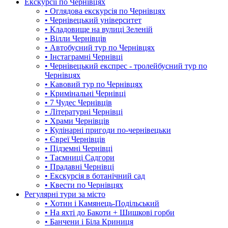
Екскурсії по Чернівцях
• Оглядова екскурсія по Чернівцях
• Чернівецький університет
• Кладовище на вулиці Зеленій
• Вілли Чернівців
• Автобусний тур по Чернівцях
• Інстаграмні Чернівці
• Чернівецький експрес - тролейбусний тур по
Чернівцях
• Кавовий тур по Чернівцях
• Кримінальні Чернівці
• 7 Чудес Чернівців
• Літературні Чернівці
• Храми Чернівців
• Кулінарні пригоди по-чернівецьки
• Євреї Чернівців
• Підземні Чернівці
• Таємниці Садгори
• Прадавні Чернівці
• Екскурсія в ботанічний сад
• Квести по Чернівцях
Регулярні тури за місто
• Хотин і Камянець-Подільський
• На яхті до Бакоти + Шишкові горби
• Банчени і Біла Криниця