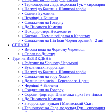
• Терношорська Лада, водоспад Гук + сироварня
• На яхті до Бакоти + Шишкові горби
• Смачна Буковина
• Чернівці + Банчени
• Сходження на Говерлу
• До Писаного Каменю
• Похід до озера Несамовите
• Космач + Таємна гойдалка в Карпатах
• Сходження на Піп Іван Чорногорський - 2 дні
СПЛАВИ
• Висока вода на Чорному Черемоші
• Сплав по Дністру
Тури на ВЕЛИКДЕНЬ
• Рафтинг на Чорному Черемоші
• Буковинські водоспади
• На яхті до Бакоти + Шишкові горби
• Сходження на гору Хомяк
• Долина нарцисів + Берегове за 1 день
• Чернівці + Банчени
• Сходження на Говерлу
• Сороки: фортеця, Циганська гірка і не тільки
• До Писаного Каменю
• 3 водоспади, вулкан і Манявський Скит
• Терношорська Лада, водоспад Гук + сироварня