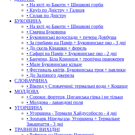
• На яхті до Бакоти + Шишкові горби
• Круїз по Дністру + Галиця
• Сплав по Дністру
БУКОВИНА
• На яхті до Бакоти + Шишкові горби
• Смачна Буковина
• Буковинські водоспади + печера Довбуша
• За грибами на Памір + Буковинське око - 3 дні
• До скель Кінашки + форель
• Сафарі на Памір + Буковинське око - 2 дні
• Банчени, Біла Криниця + тропічна оранжерея
• Мале Буковинське кільце
• Фестиваль квітів, Буковинська троя + равлики
• До Залізного джерела
СЛОВАЧЧИНА
• Вікенд у Словаччині: термальні води + Кошице
МОЛДОВА
• Сороки: фортеця, Циганська гірка і не тільки
• Молдова - лавандові поля
УГОРЩИНА
• Угорщина - Термали Хайдусобосло - 4 дні
• Зоопарк Ніредьгаза, Угорщина + Термальне
Закарпаття - 3 дні
ТРАВНЕВІ ВИХІДНІ
• Рафтинг на Чорному Черемоші