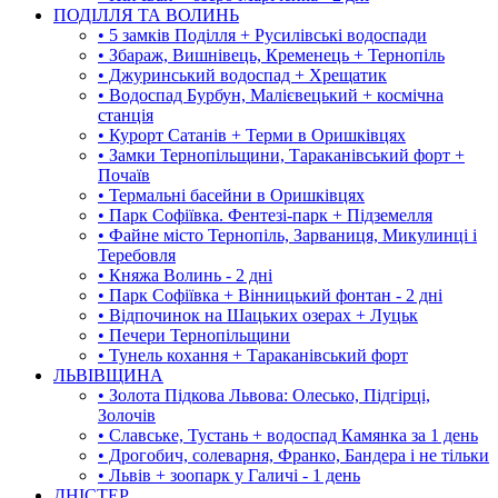
ПОДІЛЛЯ ТА ВОЛИНЬ
• 5 замків Поділля + Русилівські водоспади
• Збараж, Вишнівець, Кременець + Тернопіль
• Джуринський водоспад + Хрещатик
• Водоспад Бурбун, Малієвецький + космічна
станція
• Курорт Сатанів + Терми в Оришківцях
• Замки Тернопільщини, Тараканівський форт +
Почаїв
• Термальні басейни в Оришківцях
• Парк Софіївка. Фентезі-парк + Підземелля
• Файне місто Тернопіль, Зарваниця, Микулинці і
Теребовля
• Княжа Волинь - 2 дні
• Парк Софіївка + Вінницький фонтан - 2 дні
• Відпочинок на Шацьких озерах + Луцьк
• Печери Тернопільщини
• Тунель кохання + Тараканівський форт
ЛЬВІВЩИНА
• Золота Підкова Львова: Олесько, Підгірці,
Золочів
• Славське, Тустань + водоспад Камянка за 1 день
• Дрогобич, солеварня, Франко, Бандера і не тільки
• Львів + зоопарк у Галичі - 1 день
ДНІСТЕР