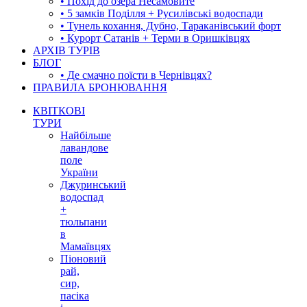
• Похід до озера Несамовите
• 5 замків Поділля + Русилівські водоспади
• Тунель кохання, Дубно, Тараканівський форт
• Курорт Сатанів + Терми в Оришківцях
АРХІВ ТУРІВ
БЛОГ
• Де смачно поїсти в Чернівцях?
ПРАВИЛА БРОНЮВАННЯ
КВІТКОВІ
ТУРИ
Найбільше
лавандове
поле
України
Джуринський
водоспад
+
тюльпани
в
Мамаївцях
Піоновий
рай,
сир,
пасіка