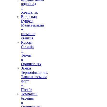
водоспад
+
Хрещатик
Водоспад
Бурбун,
Малієвецький
+
космічна
станція
Курорт
Сатанів
+
Терми
в
Оришківцях
Замки
Тернопільщини,
Тараканівський
форт
+
Почаїв
Термальні
басейни
в
Оришківцях