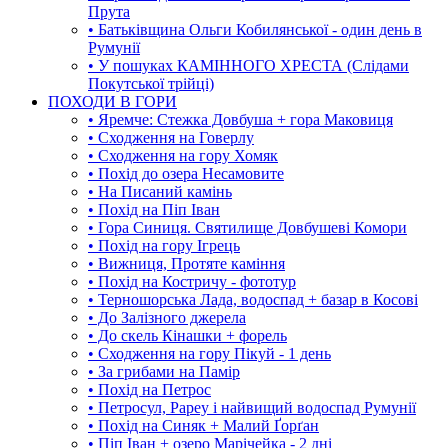
Прута
• Батьківщина Ольги Кобилянської - один день в
Румунії
• У пошуках КАМІННОГО ХРЕСТА (Слідами
Покутської трійці)
ПОХОДИ В ГОРИ
• Яремче: Стежка Довбуша + гора Маковиця
• Сходження на Говерлу
• Сходження на гору Хомяк
• Похід до озера Несамовите
• На Писаний камінь
• Похід на Піп Іван
• Гора Синиця. Святилище Довбушеві Комори
• Похід на гору Ігрець
• Вижниця, Протяте каміння
• Похід на Костричу - фототур
• Терношорська Лада, водоспад + базар в Косові
• До Залізного джерела
• До скель Кінашки + форель
• Сходження на гору Пікуй - 1 день
• За грибами на Памір
• Похід на Петрос
• Петросул, Рареу і найвищий водоспад Румунії
• Похід на Синяк + Малий Ґорґан
• Піп Іван + озеро Марічейка - 2 дні