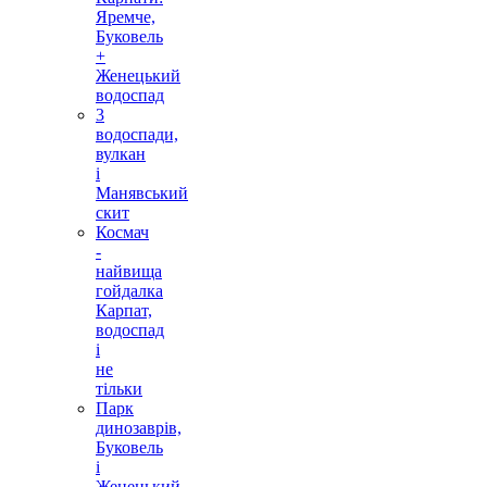
Яремче,
Буковель
+
Женецький
водоспад
3
водоспади,
вулкан
і
Манявський
скит
Космач
-
найвища
гойдалка
Карпат,
водоспад
і
не
тільки
Парк
динозаврів,
Буковель
і
Женецький