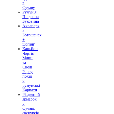
в
Сучаву
Румунія:
Південна
Буковина
Аквапарк
в
Ботошанах
+
шопінг
Каньйон
Чортів
Млин
та
Скелі
Рареу:
похід
у
румунські
Карпати
Різдвяний
ярмарок
у
Сучаві:
екскурсія