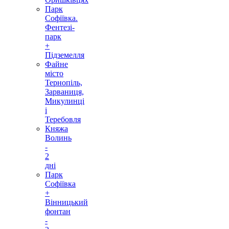
Парк
Софіївка.
Фентезі-
парк
+
Підземелля
Файне
місто
Тернопіль,
Зарваниця,
Микулинці
і
Теребовля
Княжа
Волинь
-
2
дні
Парк
Софіївка
+
Вінницький
фонтан
-