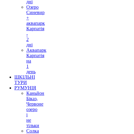
дні
Озеро
Синевир
+
аквапарк
Карпатія
-
2
дні
Аквапарк
Карпатія
на
1
день
ШКІЛЬНІ
ТУРИ
РУМУНІЯ
Каньйон
Біказ,
Червоне
озеро
і
не
тільки
Солка