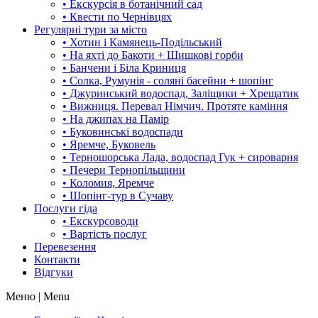
• Екскурсія в ботанічний сад
• Квести по Чернівцях
Регулярні тури за місто
• Хотин і Камянець-Подільський
• На яхті до Бакоти + Шишкові горби
• Банчени і Біла Криниця
• Солка, Румунія - соляні басейни + шопінг
• Джуринський водоспад, Заліщики + Хрещатик
• Вижниця. Перевал Німчич. Протяте каміння
• На джипах на Памір
• Буковинські водоспади
• Яремче, Буковель
• Терношорська Лада, водоспад Гук + сироварня
• Печери Тернопільщини
• Коломия, Яремче
• Шопінг-тур в Сучаву
Послуги гіда
• Екскурсоводи
• Вартість послуг
Перевезення
Контакти
Відгуки
Меню | Menu