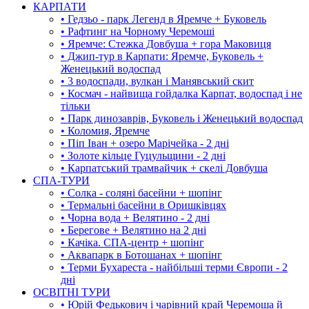
КАРПАТИ
• Гедзьо - парк Легенд в Яремче + Буковель
• Рафтинг на Чорному Черемоші
• Яремче: Стежка Довбуша + гора Маковиця
• Джип-тур в Карпати: Яремче, Буковель +
Женецький водоспад
• 3 водоспади, вулкан і Манявський скит
• Космач - найвища гойдалка Карпат, водоспад і не
тільки
• Парк динозаврів, Буковель і Женецький водоспад
• Коломия, Яремче
• Піп Іван + озеро Марічейка - 2 дні
• Золоте кільце Гуцульщини - 2 дні
• Карпатський трамвайчик + скелі Довбуша
СПА-ТУРИ
• Солка - соляні басейни + шопінг
• Термальні басейни в Оришківцях
• Чорна вода + Велятино - 2 дні
• Берегове + Велятино на 2 дні
• Качіка. СПА-центр + шопінг
• Аквапарк в Ботошанах + шопінг
• Терми Бухареста - найбільші терми Європи - 2
дні
ОСВІТНІ ТУРИ
• Юрій Федькович і чарівний край Черемоша й