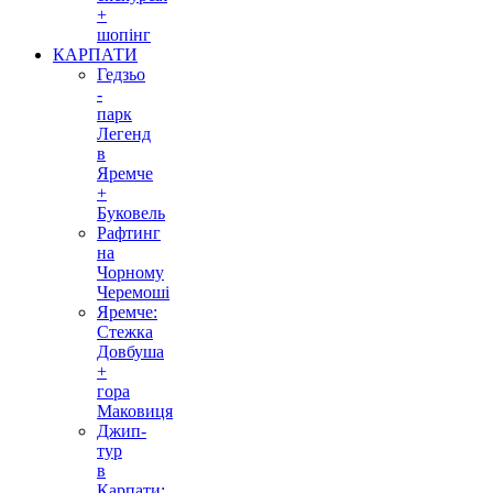
+
шопінг
КАРПАТИ
Гедзьо
-
парк
Легенд
в
Яремче
+
Буковель
Рафтинг
на
Чорному
Черемоші
Яремче:
Стежка
Довбуша
+
гора
Маковиця
Джип-
тур
в
Карпати: