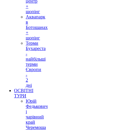
центр
+
шопінг
Аквапарк
в
Ботошанах
+
шопінг
Терми
Бухареста
-
найбільші
терми
Європи
-
2
дні
ОСВІТНІ
ТУРИ
Юрій
Федькович
і
чарівний
край
Черемоша