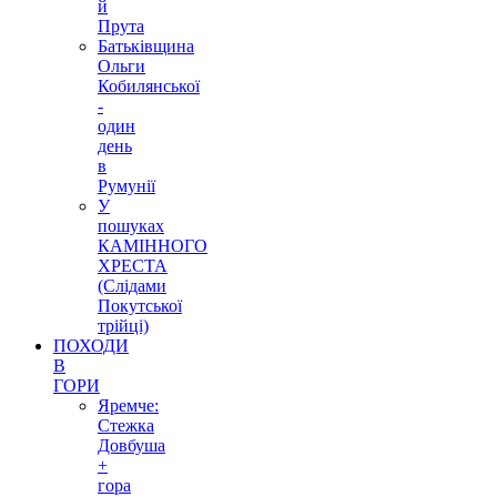
й
Прута
Батьківщина
Ольги
Кобилянської
-
один
день
в
Румунії
У
пошуках
КАМІННОГО
ХРЕСТА
(Слідами
Покутської
трійці)
ПОХОДИ
В
ГОРИ
Яремче:
Стежка
Довбуша
+
гора