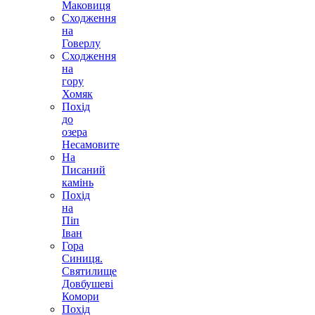
Маковиця
Сходження
на
Говерлу
Сходження
на
гору
Хомяк
Похід
до
озера
Несамовите
На
Писаний
камінь
Похід
на
Піп
Іван
Гора
Синиця.
Святилище
Довбушеві
Комори
Похід