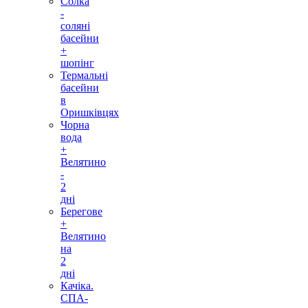
Солка
-
соляні
басейни
+
шопінг
Термальні
басейни
в
Оришківцях
Чорна
вода
+
Велятино
-
2
дні
Берегове
+
Велятино
на
2
дні
Качіка.
СПА-