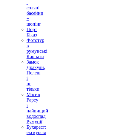
-
соляні
басейни
+
шопінг
Порт
Біказ
Фототур
в
румунські
Карпати
Замок
Дракули,
Пелеш
і
не
тільки
Масив
Рареу
і
найвищий
водоспад
Румунії
Бухарест:
екскурсія