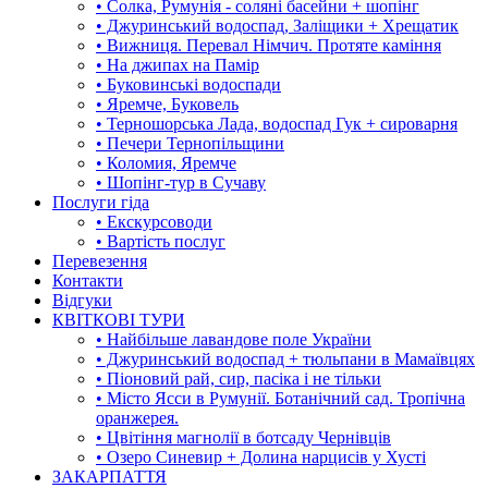
• Солка, Румунія - соляні басейни + шопінг
• Джуринський водоспад, Заліщики + Хрещатик
• Вижниця. Перевал Німчич. Протяте каміння
• На джипах на Памір
• Буковинські водоспади
• Яремче, Буковель
• Терношорська Лада, водоспад Гук + сироварня
• Печери Тернопільщини
• Коломия, Яремче
• Шопінг-тур в Сучаву
Послуги гіда
• Екскурсоводи
• Вартість послуг
Перевезення
Контакти
Відгуки
КВІТКОВІ ТУРИ
• Найбільше лавандове поле України
• Джуринський водоспад + тюльпани в Мамаївцях
• Піоновий рай, сир, пасіка і не тільки
• Місто Ясси в Румунії. Ботанічний сад. Тропічна
оранжерея.
• Цвітіння магнолії в ботсаду Чернівців
• Озеро Синевир + Долина нарцисів у Хусті
ЗАКАРПАТТЯ