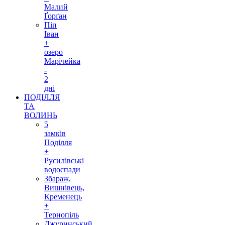
Малий
Ґорґан
Піп
Іван
+
озеро
Марічейка
-
2
дні
ПОДІЛЛЯ
ТА
ВОЛИНЬ
5
замків
Поділля
+
Русилівські
водоспади
Збараж,
Вишнівець,
Кременець
+
Тернопіль
Джуринський