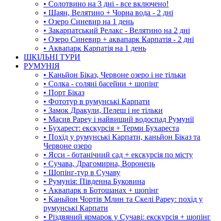
• Солотвино на 3 дні - все включено!
• Шаян, Велятино + Чорна вода - 2 дні
• Озеро Синевир на 1 день
• Закарпатський Релакс - Велятино на 2 дні
• Озеро Синевир + аквапарк Карпатія - 2 дні
• Аквапарк Карпатія на 1 день
ШКІЛЬНІ ТУРИ
РУМУНІЯ
• Каньйон Біказ, Червоне озеро і не тільки
• Солка - соляні басейни + шопінг
• Порт Біказ
• Фототур в румунські Карпати
• Замок Дракули, Пелеш і не тільки
• Масив Рареу і найвищий водоспад Румунії
• Бухарест: екскурсія + Терми Бухареста
• Похід у румунські Карпати, каньйон Біказ та
Червоне озеро
• Ясси - ботанічний сад + екскурсія по місту
• Сучава, Драгомирна, Воронець
• Шопінг-тур в Сучаву
• Румунія: Південна Буковина
• Аквапарк в Ботошанах + шопінг
• Каньйон Чортів Млин та Скелі Рареу: похід у
румунські Карпати
• Різдвяний ярмарок у Сучаві: екскурсія + шопінг