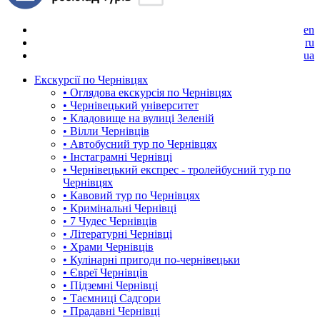
en
ru
ua
Екскурсії по Чернівцях
• Оглядова екскурсія по Чернівцях
• Чернівецький університет
• Кладовище на вулиці Зеленій
• Вілли Чернівців
• Автобусний тур по Чернівцях
• Інстаграмні Чернівці
• Чернівецький експрес - тролейбусний тур по
Чернівцях
• Кавовий тур по Чернівцях
• Кримінальні Чернівці
• 7 Чудес Чернівців
• Літературні Чернівці
• Храми Чернівців
• Кулінарні пригоди по-чернівецьки
• Євреї Чернівців
• Підземні Чернівці
• Таємниці Садгори
• Прадавні Чернівці