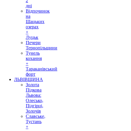
2
дні
Відпочинок
на
Шацьких
озерах
+
Луцьк
Печери
Тернопільщини
Тунель
кохання
+
Тараканівський
форт
ЛЬВІВЩИНА
Золота
Підкова
Львова:
Олесько,
Підгірці,
Золочів
Славське,
Тустань
+