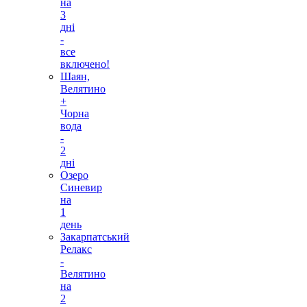
на
3
дні
-
все
включено!
Шаян,
Велятино
+
Чорна
вода
-
2
дні
Озеро
Синевир
на
1
день
Закарпатський
Релакс
-
Велятино
на
2