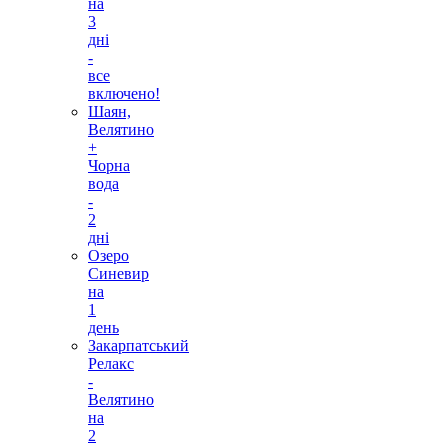
на
3
дні
-
все
включено!
Шаян,
Велятино
+
Чорна
вода
-
2
дні
Озеро
Синевир
на
1
день
Закарпатський
Релакс
-
Велятино
на
2