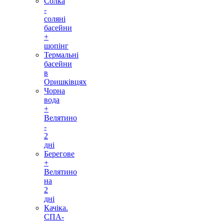
Солка
-
соляні
басейни
+
шопінг
Термальні
басейни
в
Оришківцях
Чорна
вода
+
Велятино
-
2
дні
Берегове
+
Велятино
на
2
дні
Качіка.
СПА-