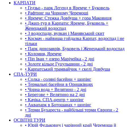
КАРПАТИ
• Гедзьо - парк Легенд в Яремче + Буковель
• Рафтинг на Чорному Черемоші
• Яремче: Стежка Довбуша + гора Маковиця
• Джип-тур в Карпати: Яремче, Буковель +
Женецький водоспад
• 3 водоспади, вулкан і Манявський скит
• Космач - найвища гойдалка Карпат, водоспад і не
тільки
• Парк динозаврів, Буковель і Женецький водоспад
• Коломия, Яремче
• Піп Іван + озеро Марічейка - 2 дні
• Золоте кільце Гуцульщини - 2 дні
• Карпатський трамвайчик + скелі Довбуша
СПА-ТУРИ
• Солка - соляні басейни + шопінг
• Термальні басейни в Оришківцях
• Чорна вода + Велятино - 2 дні
• Берегове + Велятино на 2 дні
• Качіка. СПА-центр + шопінг
• Аквапарк в Ботошанах + шопінг
• Терми Бухареста - найбільші терми Європи - 2
дні
ОСВІТНІ ТУРИ
• Юрій Федькович і чарівний край Черемоша й