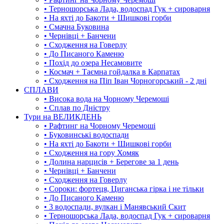
• Терношорська Лада, водоспад Гук + сироварня
• На яхті до Бакоти + Шишкові горби
• Смачна Буковина
• Чернівці + Банчени
• Сходження на Говерлу
• До Писаного Каменю
• Похід до озера Несамовите
• Космач + Таємна гойдалка в Карпатах
• Сходження на Піп Іван Чорногорський - 2 дні
СПЛАВИ
• Висока вода на Чорному Черемоші
• Сплав по Дністру
Тури на ВЕЛИКДЕНЬ
• Рафтинг на Чорному Черемоші
• Буковинські водоспади
• На яхті до Бакоти + Шишкові горби
• Сходження на гору Хомяк
• Долина нарцисів + Берегове за 1 день
• Чернівці + Банчени
• Сходження на Говерлу
• Сороки: фортеця, Циганська гірка і не тільки
• До Писаного Каменю
• 3 водоспади, вулкан і Манявський Скит
• Терношорська Лада, водоспад Гук + сироварня