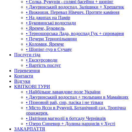
• Солка, Румунія - соляні басейни + шопінг
• Джуринський водоспад, Заліщики + Хрещатик
• Вижниця. Перевал Німчич. Протяте каміння
• На джипах на Памір
• Буковинські водоспади
• Яремче, Буковель
• Терношорська Лада, водоспад Гук + сироварня
• Печери Тернопільщини
• Коломия, Яремче
• Шопінг-тур в Сучаву
Послуги гіда
• Екскурсоводи
• Вартість послуг
Перевезення
Контакти
Відгуки
КВІТКОВІ ТУРИ
• Найбільше лавандове поле України
• Джуринський водоспад + тюльпани в Мамаївцях
• Піоновий рай, сир, пасіка і не тільки
• Місто Ясси в Румунії. Ботанічний сад. Тропічна
оранжерея.
• Цвітіння магнолії в ботсаду Чернівців
• Озеро Синевир + Долина нарцисів у Хусті
ЗАКАРПАТТЯ