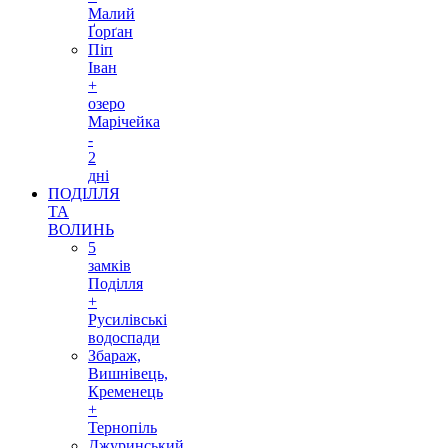
Малий
Ґорґан
Піп
Іван
+
озеро
Марічейка
-
2
дні
ПОДІЛЛЯ
ТА
ВОЛИНЬ
5
замків
Поділля
+
Русилівські
водоспади
Збараж,
Вишнівець,
Кременець
+
Тернопіль
Джуринський