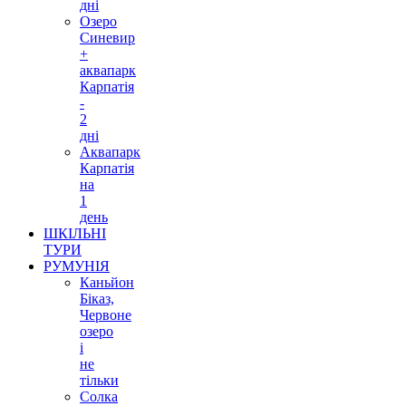
дні
Озеро
Синевир
+
аквапарк
Карпатія
-
2
дні
Аквапарк
Карпатія
на
1
день
ШКІЛЬНІ
ТУРИ
РУМУНІЯ
Каньйон
Біказ,
Червоне
озеро
і
не
тільки
Солка