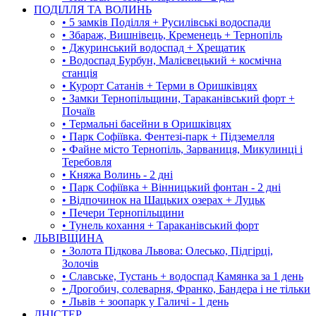
ПОДІЛЛЯ ТА ВОЛИНЬ
• 5 замків Поділля + Русилівські водоспади
• Збараж, Вишнівець, Кременець + Тернопіль
• Джуринський водоспад + Хрещатик
• Водоспад Бурбун, Малієвецький + космічна
станція
• Курорт Сатанів + Терми в Оришківцях
• Замки Тернопільщини, Тараканівський форт +
Почаїв
• Термальні басейни в Оришківцях
• Парк Софіївка. Фентезі-парк + Підземелля
• Файне місто Тернопіль, Зарваниця, Микулинці і
Теребовля
• Княжа Волинь - 2 дні
• Парк Софіївка + Вінницький фонтан - 2 дні
• Відпочинок на Шацьких озерах + Луцьк
• Печери Тернопільщини
• Тунель кохання + Тараканівський форт
ЛЬВІВЩИНА
• Золота Підкова Львова: Олесько, Підгірці,
Золочів
• Славське, Тустань + водоспад Камянка за 1 день
• Дрогобич, солеварня, Франко, Бандера і не тільки
• Львів + зоопарк у Галичі - 1 день
ДНІСТЕР