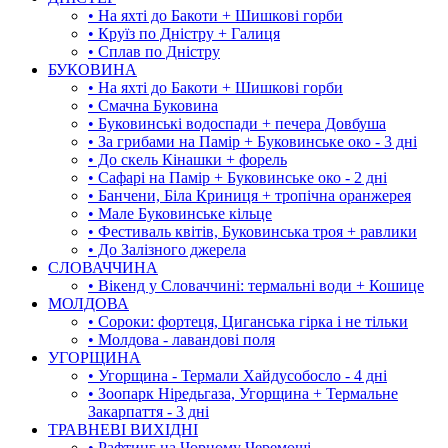
• На яхті до Бакоти + Шишкові горби
• Круїз по Дністру + Галиця
• Сплав по Дністру
БУКОВИНА
• На яхті до Бакоти + Шишкові горби
• Смачна Буковина
• Буковинські водоспади + печера Довбуша
• За грибами на Памір + Буковинське око - 3 дні
• До скель Кінашки + форель
• Сафарі на Памір + Буковинське око - 2 дні
• Банчени, Біла Криниця + тропічна оранжерея
• Мале Буковинське кільце
• Фестиваль квітів, Буковинська троя + равлики
• До Залізного джерела
СЛОВАЧЧИНА
• Вікенд у Словаччині: термальні води + Кошице
МОЛДОВА
• Сороки: фортеця, Циганська гірка і не тільки
• Молдова - лавандові поля
УГОРЩИНА
• Угорщина - Термали Хайдусобосло - 4 дні
• Зоопарк Ніредьгаза, Угорщина + Термальне
Закарпаття - 3 дні
ТРАВНЕВІ ВИХІДНІ
• Рафтинг на Чорному Черемоші