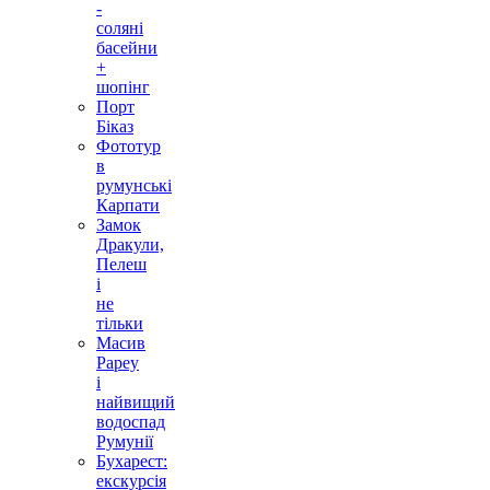
-
соляні
басейни
+
шопінг
Порт
Біказ
Фототур
в
румунські
Карпати
Замок
Дракули,
Пелеш
і
не
тільки
Масив
Рареу
і
найвищий
водоспад
Румунії
Бухарест:
екскурсія