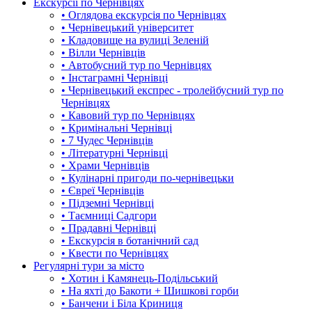
Екскурсії по Чернівцях
• Оглядова екскурсія по Чернівцях
• Чернівецький університет
• Кладовище на вулиці Зеленій
• Вілли Чернівців
• Автобусний тур по Чернівцях
• Інстаграмні Чернівці
• Чернівецький експрес - тролейбусний тур по
Чернівцях
• Кавовий тур по Чернівцях
• Кримінальні Чернівці
• 7 Чудес Чернівців
• Літературні Чернівці
• Храми Чернівців
• Кулінарні пригоди по-чернівецьки
• Євреї Чернівців
• Підземні Чернівці
• Таємниці Садгори
• Прадавні Чернівці
• Екскурсія в ботанічний сад
• Квести по Чернівцях
Регулярні тури за місто
• Хотин і Камянець-Подільський
• На яхті до Бакоти + Шишкові горби
• Банчени і Біла Криниця