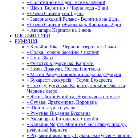
• Солотвино на 3 дні - все включено!
• Шаян, Велятино + Чорна вода - 2 дні
• Озеро Синевир на 1 день
• Закарпатський Релакс - Велятино на 2 дні
• Озеро Синевир + аквапарк Карпатія - 2 дні
• Аквапарк Карпатія на 1 день
ШКІЛЬНІ ТУРИ
РУМУНІЯ
• Каньйон Біказ, Червоне озеро і не тільки
• Солка - соляні басейни + шопінг
• Порт Біказ
• Фототур в румунські Карпати
• Замок Дракули, Пелеш і не тільки
• Масив Рареу і найвищий водоспад Румунії
• Бухарест: екскурсія + Терми Бухареста
• Похід у румунські Карпати, каньйон Біказ та
Червоне озеро
• Ясси - ботанічний сад + екскурсія по місту
• Сучава, Драгомирна, Воронець
• Шопінг-тур в Сучаву
• Румунія: Південна Буковина
• Аквапарк в Ботошанах + шопінг
• Каньйон Чортів Млин та Скелі Рареу: похід у
румунські Карпати
• Різдвяний ярмарок у Сучаві: екскурсія + шопінг