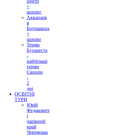
центр
+
шопінг
Аквапарк
в
Ботошанах
+
шопінг
Терми
Бухареста
-
найбільші
терми
Європи
-
2
дні
ОСВІТНІ
ТУРИ
Юрій
Федькович
і
чарівний
край
Черемоша