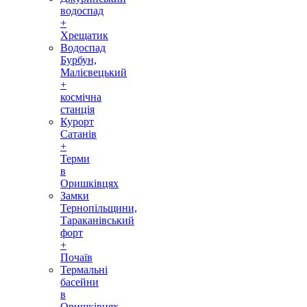
водоспад
+
Хрещатик
Водоспад
Бурбун,
Малієвецький
+
космічна
станція
Курорт
Сатанів
+
Терми
в
Оришківцях
Замки
Тернопільщини,
Тараканівський
форт
+
Почаїв
Термальні
басейни
в
Оришківцях