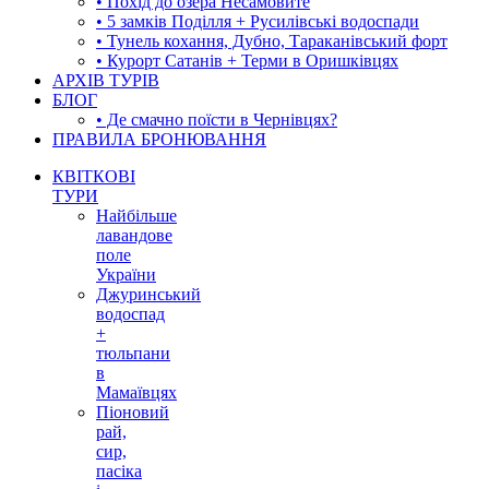
• Похід до озера Несамовите
• 5 замків Поділля + Русилівські водоспади
• Тунель кохання, Дубно, Тараканівський форт
• Курорт Сатанів + Терми в Оришківцях
АРХІВ ТУРІВ
БЛОГ
• Де смачно поїсти в Чернівцях?
ПРАВИЛА БРОНЮВАННЯ
КВІТКОВІ
ТУРИ
Найбільше
лавандове
поле
України
Джуринський
водоспад
+
тюльпани
в
Мамаївцях
Піоновий
рай,
сир,
пасіка