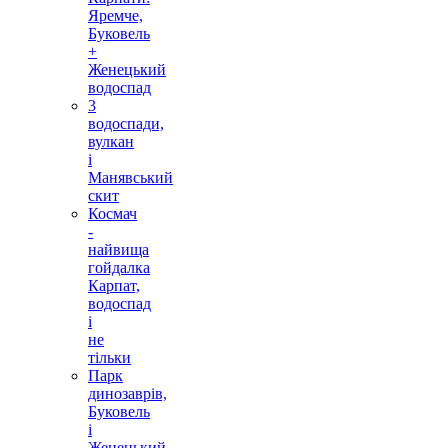
Яремче,
Буковель
+
Женецький
водоспад
3
водоспади,
вулкан
і
Манявський
скит
Космач
-
найвища
гойдалка
Карпат,
водоспад
і
не
тільки
Парк
динозаврів,
Буковель
і
Женецький