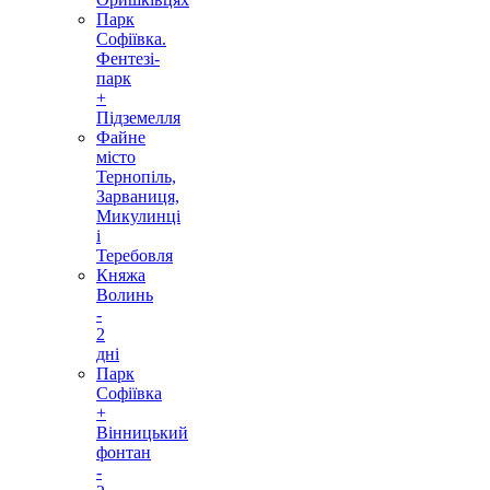
Парк
Софіївка.
Фентезі-
парк
+
Підземелля
Файне
місто
Тернопіль,
Зарваниця,
Микулинці
і
Теребовля
Княжа
Волинь
-
2
дні
Парк
Софіївка
+
Вінницький
фонтан
-