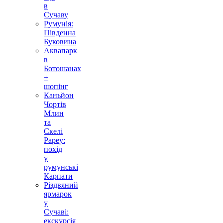
в
Сучаву
Румунія:
Південна
Буковина
Аквапарк
в
Ботошанах
+
шопінг
Каньйон
Чортів
Млин
та
Скелі
Рареу:
похід
у
румунські
Карпати
Різдвяний
ярмарок
у
Сучаві:
екскурсія