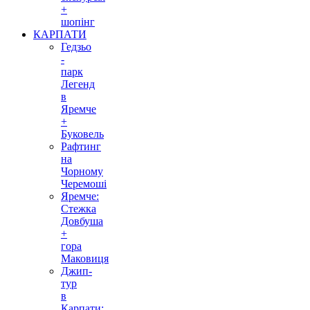
+
шопінг
КАРПАТИ
Гедзьо
-
парк
Легенд
в
Яремче
+
Буковель
Рафтинг
на
Чорному
Черемоші
Яремче:
Стежка
Довбуша
+
гора
Маковиця
Джип-
тур
в
Карпати: