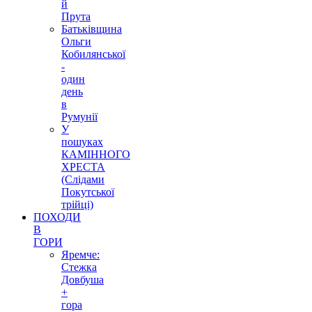
й
Прута
Батьківщина
Ольги
Кобилянської
-
один
день
в
Румунії
У
пошуках
КАМІННОГО
ХРЕСТА
(Слідами
Покутської
трійці)
ПОХОДИ
В
ГОРИ
Яремче:
Стежка
Довбуша
+
гора