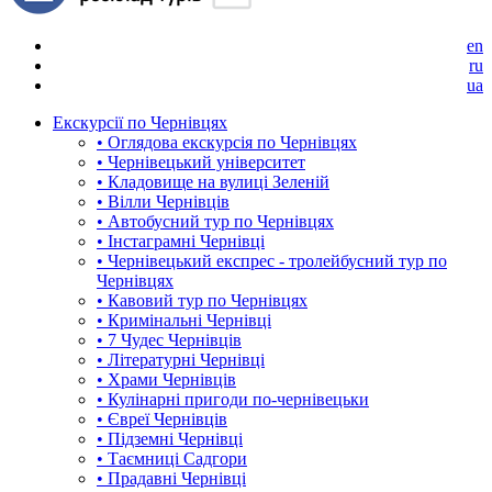
en
ru
ua
Екскурсії по Чернівцях
• Оглядова екскурсія по Чернівцях
• Чернівецький університет
• Кладовище на вулиці Зеленій
• Вілли Чернівців
• Автобусний тур по Чернівцях
• Інстаграмні Чернівці
• Чернівецький експрес - тролейбусний тур по
Чернівцях
• Кавовий тур по Чернівцях
• Кримінальні Чернівці
• 7 Чудес Чернівців
• Літературні Чернівці
• Храми Чернівців
• Кулінарні пригоди по-чернівецьки
• Євреї Чернівців
• Підземні Чернівці
• Таємниці Садгори
• Прадавні Чернівці