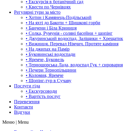
• Екскурсія в ботанічний сад
• Квести по Чернівцях
Регулярні тури за місто
• Хотин і Камянець-Подільський
• На яхті до Бакоти + Шишкові горби
• Банчени і Біла Криниця
• Солка, Румунія - соляні басейни + шопінг
• Джуринський водоспад, Заліщики + Хрещатик
• Вижниця. Перевал Німчич. Протяте каміння
• На джипах на Памір
• Буковинські водоспади
• Яремче, Буковель
• Терношорська Лада, водоспад Гук + сироварня
• Печери Тернопільщини
• Коломия, Яремче
• Шопінг-тур в Сучаву
Послуги гіда
• Екскурсоводи
• Вартість послуг
Перевезення
Контакти
Відгуки
Меню | Menu