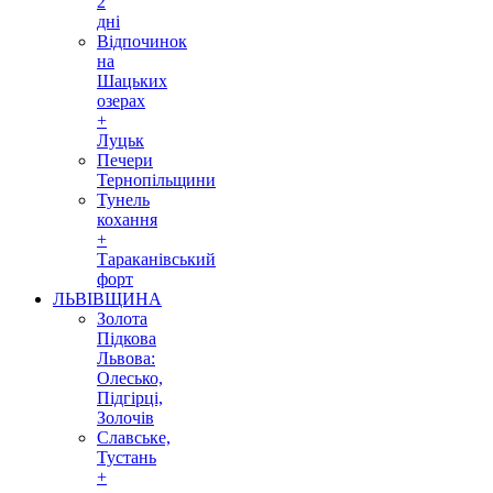
2
дні
Відпочинок
на
Шацьких
озерах
+
Луцьк
Печери
Тернопільщини
Тунель
кохання
+
Тараканівський
форт
ЛЬВІВЩИНА
Золота
Підкова
Львова:
Олесько,
Підгірці,
Золочів
Славське,
Тустань
+