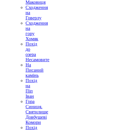
Маковиця
Сходження
на
Говерлу
Сходження
на
гору
Хомяк
Похід
до
озера
Несамовите
На
Писаний
камінь
Похід
на
Піп
Іван
Гора
Синиця.
Святилище
Довбушеві
Комори
Похід